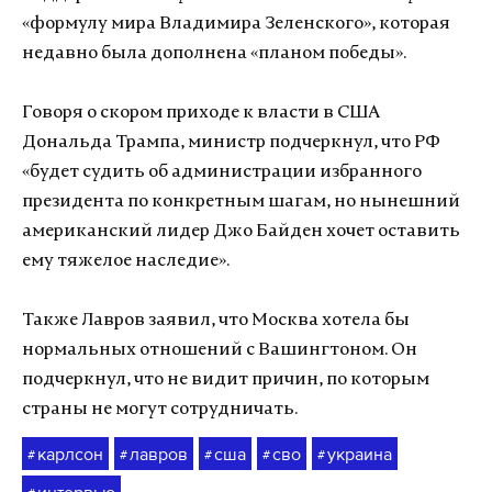
«формулу мира Владимира Зеленского», которая
недавно была дополнена «планом победы».
Говоря о скором приходе к власти в США
Дональда Трампа, министр подчеркнул, что РФ
«будет судить об администрации избранного
президента по конкретным шагам, но нынешний
американский лидер Джо Байден хочет оставить
ему тяжелое наследие».
Также Лавров заявил, что Москва хотела бы
нормальных отношений с Вашингтоном. Он
подчеркнул, что не видит причин, по которым
страны не могут сотрудничать.
карлсон
лавров
сша
сво
украина
#
#
#
#
#