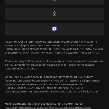
дипломатических сотрудников этого
генконсульства. Они должны покинуть
территорию Российской Федерации до указанной
даты.
В ответ на это глава МИД Польши Радослав
Сикорский пригрозил закрыть оставшиеся на
Издание
«Daily Storm»
зарегистрировано Федеральной службой по
надзору в сфере связи, информационных технологий и массовых
территории страны консульства России, пишет
коммуникаций
(Роскомнадзор)
20.07.2017 за номером
ЭЛ №ФС77-70379
Учредитель: ООО "ОрденФеликса", Главный редактор: Таразевич А.А.
РИА Новости.
Сайт использует IP адреса, cookie и данные геолокации пользователей
сайта, условия использования содержатся в
Политике по защите
Ранее Сикорский заявил о решении закрыть
персональных данных.
российское генконсульство в Познани. При этом
Сообщения и материалы информационного издания Daily Storm
министр обвинил российские спецслужбы в
(зарегистрировано Федеральной службой по надзору в сфере связи,
информационных технологий и массовых коммуникаций
подготовке диверсии в Польше.
(Роскомнадзор) 20.07.2017 за номером ЭЛ №ФС77-70379)
сопровождаются гиперссылкой на материал с пометкой Daily Storm.
На информационном ресурсе dailystorm.ru применяются
Подпишитесь на Daily Storm в
MAX
. Он
рекомендательные технологии (информационные технологии