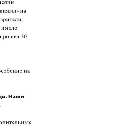
ысячи
виями» на
зрители,
 имело
 прошел 30
особенно на
ди. Наши
.
ранительные