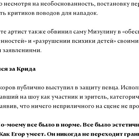
о несмотря на необоснованность, постановку пе
ь критиков поводов для нападок.
ете артист также обвинил саму Мизулину в «обе
нностей» и «разрушении психики детей» своими
 заявлениями.
ся за Крида
оров публично выступил в защиту певца. Испол
авший на шоу как участник и зритель, категори
заявив, что ничего неприличного на сцене не пр
о-моему все было в норме. Все было эстетичн
Как Егор умеет. Он никогда не переходит грань