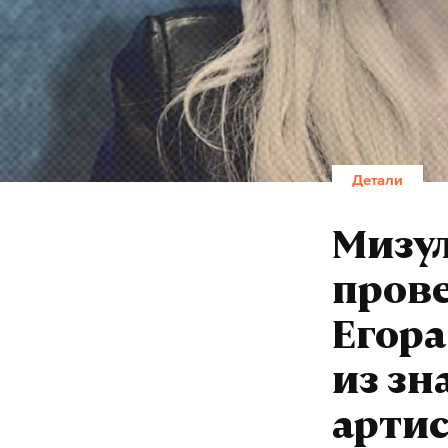
Детали
Мизу
прове
Егора
из зн
арти