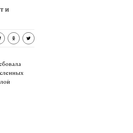
т и
ребовала
исленных
олой