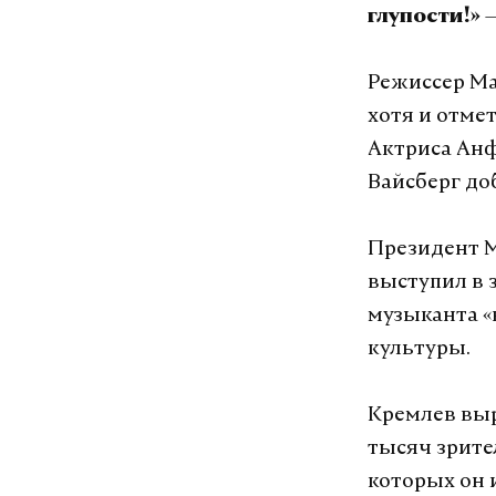
глупости!»
Режиссер Ма
хотя и отмет
Актриса Анф
Вайсберг доб
Президент М
выступил в 
музыканта «
культуры.
Кремлев выр
тысяч зрите
которых он 