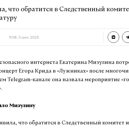
ла, что обратится в Следственный комите
атуру
11:08, 3 сент. 2025
безопасного интернета Екатерина Мизулина пот
онцерт Егора Крида в «Лужниках» после многоч
оем Telegram-канале она назвала мероприятие «г
.
ило Мизулину
явила, что обратится в Следственный комитет и