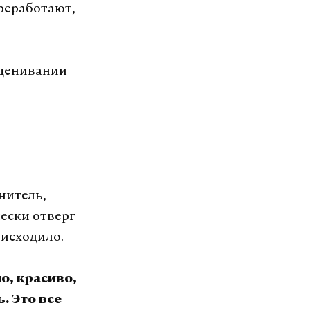
реработают,
сценивании
нитель,
чески отверг
оисходило.
о, красиво,
. Это все