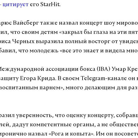
—
цитирует
его StarHit.
рюс Вайсберг также назвал концерт шоу мирово
ил, что своим детям «закрыл бы глаза на эти пят
иса Черных выразила полный восторг от увиден
авил, что молодежь «все это знает и видела мног
еждународной ассоциации бокса (IBA) Умар Кр
защиту Егора Крида. В своем Telegram-канале он 
воспитанным парнем», много делающим для ра
азил уверенность, что оценку концерту, собрав
лей, дадут компетентные органы, а не обществе
иронично назвал «Рога и копыта». Им он посовет