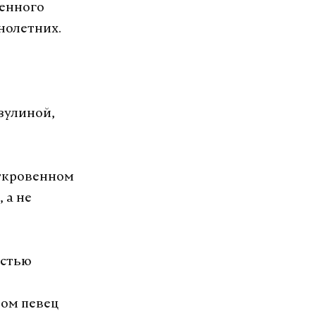
ленного
нолетних.
зулиной,
откровенном
 а не
астью
том певец