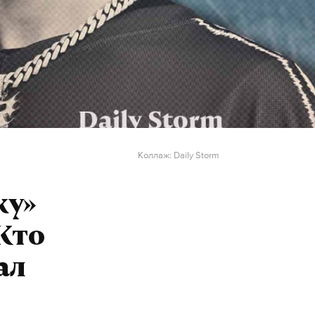
Коллаж: Daily Storm
ку»
Кто
ал