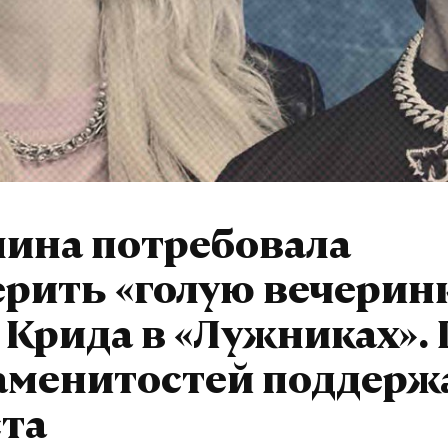
лина потребовала
рить «голую вечерин
 Крида в «Лужниках». 
аменитостей поддерж
ста