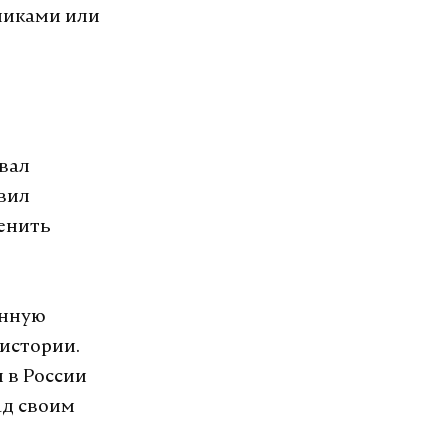
никами или
вал
вил
енить
анную
истории.
 в России
ад своим