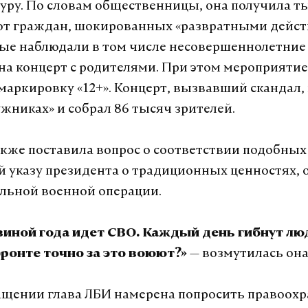
уру. По словам общественницы, она получила т
от граждан, шокированных «развратными дейст
рые наблюдали в том числе несовершеннолетние 
а концерт с родителями. При этом мероприятие
маркировку «12+». Концерт, вызвавший скандал,
ужниках» и собрал 86 тысяч зрителей.
кже поставила вопрос о соответствии подобных
 указу президента о традиционных ценностях, 
льной военной операции.
овиной года идет СВО. Каждый день гибнут лю
— возмутилась она
ронте точно за это воюют?»
ащении глава ЛБИ намерена попросить правоох