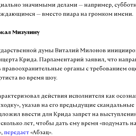
циально значимыми делами — например, суббот
ждающимся — вместо пиара на громком имени.
жал Мизулину
сударственной думы Виталий Милонов иницииро
нцерта Крида. Парламентарий заявил, что напра
 правоохранительные органы с требованием оц
ртиста во время шоу.
рактеризовал действия исполнителя как осозн
ходку», указав на его предыдущие скандальные 
дложил ввести для Крида запрет на выступления
есколько лет, чтобы дать ему время «подумать н
»,
передает
«Абзац».