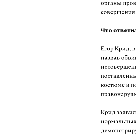
органы пров
совершения 
Что ответи
Егор Крид, 
назвав обви
несовершенн
поставленны
костюме и п
правонаруш
Крид заявил
нормальных
демонстриру