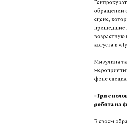
Генпрокурат
обращений 
сцене, кото
пришедшие н
возрастную 
августа в «Л
Мизулина та
мероприятий
фоне специа
«Три с пол
ребята на ф
В своем обр