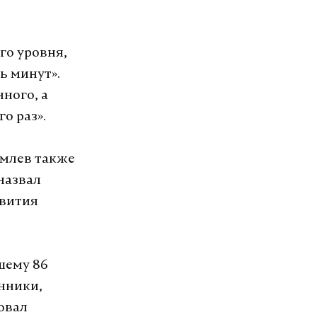
го уровня,
ь минут».
ного, а
о раз».
емлев также
назвал
звития
шему 86
нники,
овал