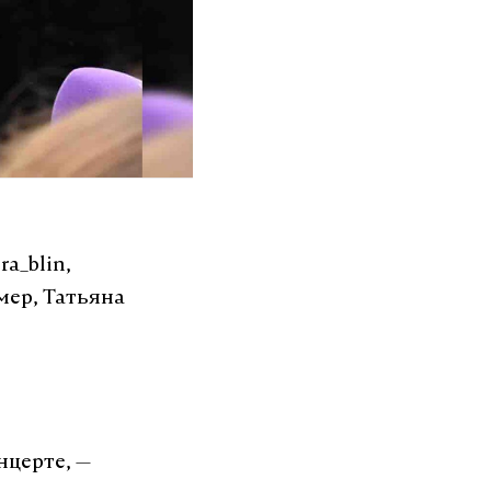
a_blin,
мер, Татьяна
онцерте,
—