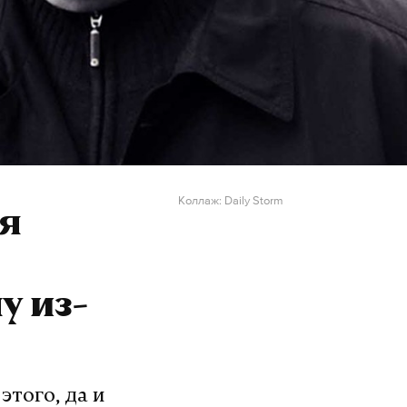
Коллаж: Daily Storm
 я
у из-
того, да и