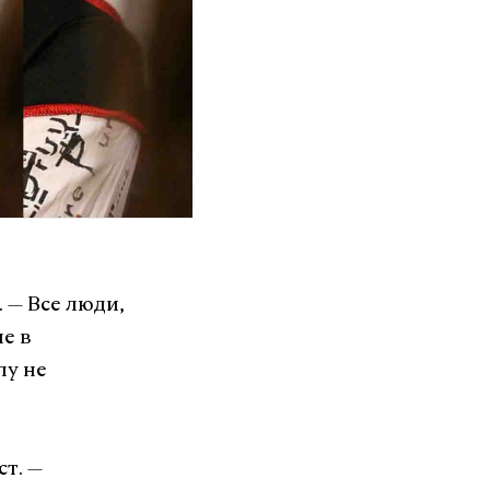
.
—
Все люди,
е в
лу не
ст.
—