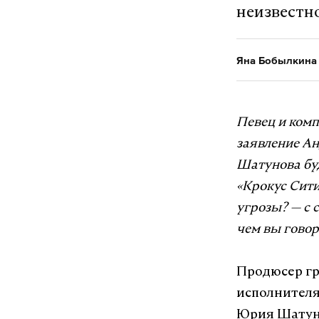
неизвестно
Яна Бобылкина
Певец и ком
заявление Ан
Шатунова буд
«Крокус Сити
угрозы?
—
с 
чем вы говор
Продюсер гр
исполнителя
Юрия Шатун