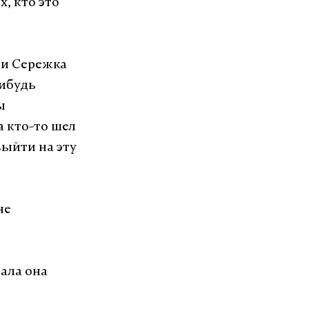
х, кто это
и Сережка
нибудь
ы
а кто-то шел
выйти на эту
не
ала она