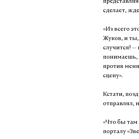
представляя
сделает, жде
«Из всего э
Жуков, и ты,
случится!
—
понимаешь, 
против меня
сцену».
Кстати, позд
отправлял, н
«Что бы там 
порталу «Зве