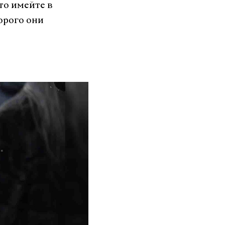
то имейте в
орого они