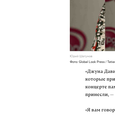
Юрий Шатунов
Фото: Global Look Press / Tati
«Джуна Дави
которые при
концерте па
принесли,
—
«Я вам говор