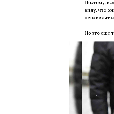
Поэтому, есл
виду, что о
ненавидят и
Но это еще та