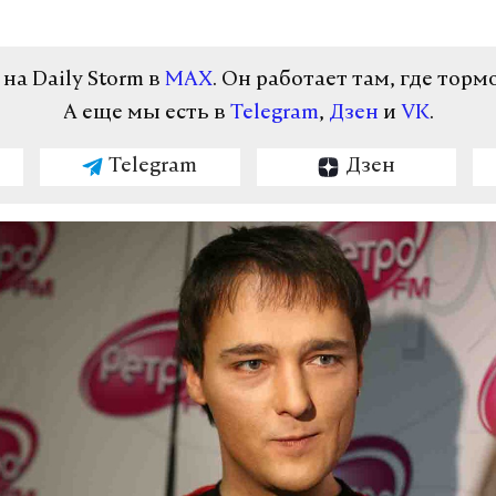
а Daily Storm в
MAX
. Он работает там, где торм
А еще мы есть в
Telegram
,
Дзен
и
VK
.
Telegram
Дзен