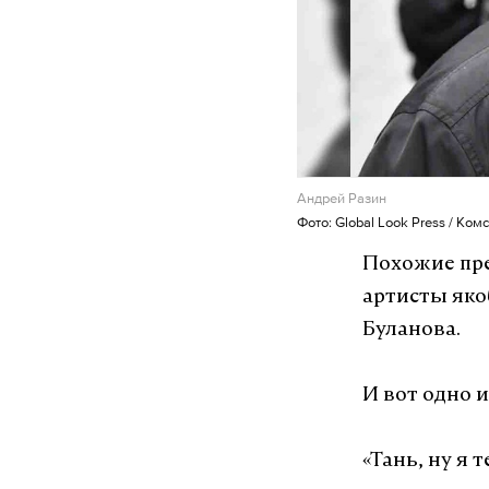
Андрей Разин
Фото: Global Look Press / Ко
Похожие пре
артисты яко
Буланова.
И вот одно и
«Тань, ну я 