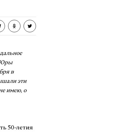
ндальное
а Юры
бря в
лышали эти
не имею, о
ть 50-летия