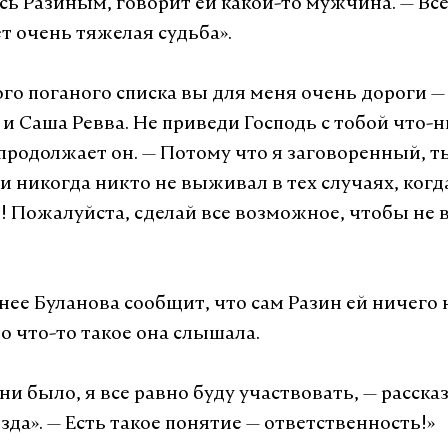
сь Разиным, говорит ей какой-то мужчина.
—
Все
т очень тяжелая судьба».
того поганого списка вы для меня очень дороги
—
 и Саша Ревва. Не приведи Господь с тобой что-
продолжает он.
—
Потому что я заговоренный, т
и никогда никто не выживал в тех случаях, когд
! Пожалуйста, сделай все возможное, чтобы не 
нее Буланова сообщит, что сам Разин ей ничего 
о что-то такое она слышала.
ни было, я все равно буду участвовать,
—
рассказ
зда».
—
Есть такое понятие
—
ответственность!»