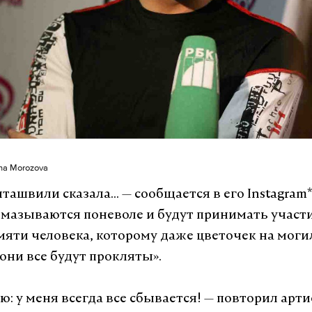
ana Morozova
ташвили сказала...
—
сообщается в его Instagram*
мазываются поневоле и будут принимать участи
мяти человека, которому даже цветочек на моги
они все будут прокляты».
ю: у меня всегда все сбывается!
—
повторил арти