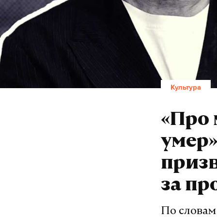
Культура
«Про 
умер»
призв
за пр
По словам