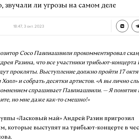
, звучали ли угрозы на самом деле
18:47, 3 окт. 2023
позитор Сосо Павлиашвили прокомментировал ска
дрея Разина, что все участники трибьют-концерт
ут прокляты. Выступление должно пройти 17 октя
 Холл»
и собрать десятки артистов. «А вы лично с
сомнением спрашивает Павлиашвили.
—
Я понятия 
ите, но мне даже как-то смешно!»
уппы «Ласковый май» Андрей Разин пригрозил
м, которые выступят на трибьют-концерте в чес
ова.