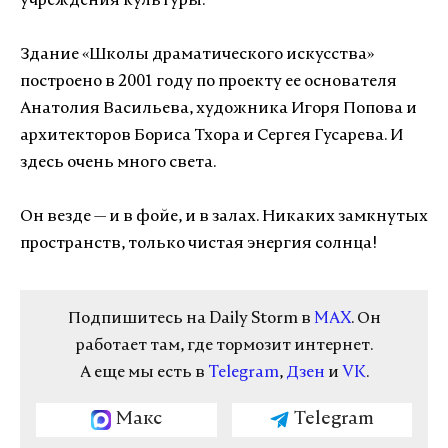
учреждения культуры.
Здание «Школы драматического искусства»
построено в 2001 году по проекту ее основателя
Анатолия Васильева, художника Игоря Попова и
архитекторов Бориса Тхора и Сергея Гусарева. И
здесь очень много света.
Он везде
—
и в фойе, и в залах. Никаких замкнутых
пространств, только чистая энергия солнца!
Подпишитесь на Daily Storm в
MAX
. Он
работает там, где тормозит интернет.
А еще мы есть в
Telegram
,
Дзен
и
VK
.
Макс
Telegram