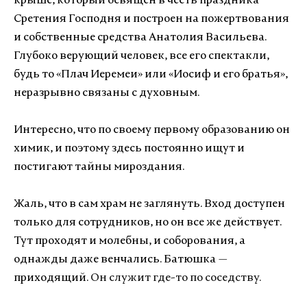
крыше, который освящен в честь праздника
Сретения Господня и построен на пожертвования
и собственные средства Анатолия Васильева.
Глубоко верующий человек, все его спектакли,
будь то «Плач Иеремеи» или «Иосиф и его братья»,
неразрывно связаны с духовным.
Интересно, что по своему первому образованию он
химик, и поэтому здесь постоянно ищут и
постигают тайны мироздания.
Жаль, что в сам храм не заглянуть. Вход доступен
только для сотрудников, но он все же действует.
Тут проходят и молебны, и соборования, а
однажды даже венчались.
Б
атюшка
—
приходящий.
Он служит где-то по соседству.