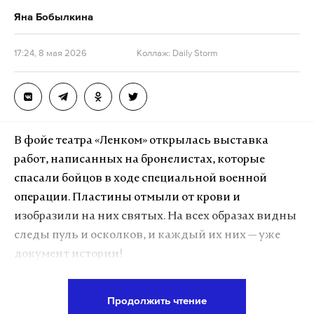
Яна Бобылкина
17:24, 8 мая 2026
Коллаж: Daily Storm
В фойе театра «Ленком» открылась выставка
работ, написанных на бронелистах, которые
спасали бойцов в ходе специальной военной
операции. Пластины отмыли от крови и
изобразили на них святых. На всех образах видны
следы пуль и осколков, и каждый их них — уже
документ истории!
Идея написать иконы принадлежала
Продолжить чтение
священнослужителям Московского Данилова