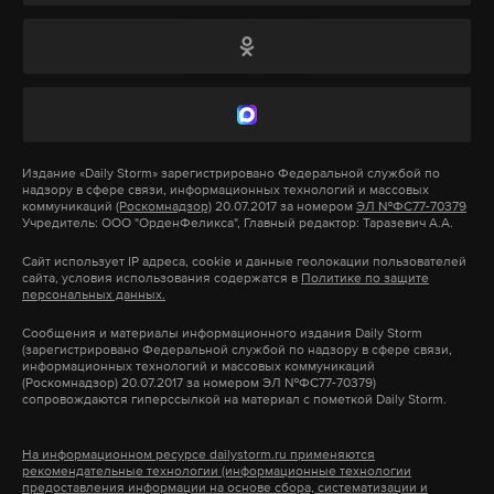
Подпишитесь на Daily Storm в
MAX
. Он
Фото: Daily Storm
работает там, где тормозит интернет.
По словам Анатолия Александровича, порыв
А еще мы есть в
Telegram
,
Дзен
и
VK
.
студентов и педагогов был настолько горяч, что
трогал до глубины души.
Макс
Telegram
Издание
«Daily Storm»
зарегистрировано Федеральной службой по
Дзен
VK
«Потому что мы вместе! — объясняет он. — Мы —
надзору в сфере связи, информационных технологий и массовых
коммуникаций
(Роскомнадзор)
20.07.2017 за номером
ЭЛ №ФС77-70379
одна семья и делаем одно и то же дело. Кто-то
Учредитель: ООО "ОрденФеликса", Главный редактор: Таразевич А.А.
защищает Родину, а мы поддерживаем их в тылу.
Сайт использует IP адреса, cookie и данные геолокации пользователей
«Из одного металла льют медаль за бой, медаль за
сайта, условия использования содержатся в
Политике по защите
персональных данных.
труд».
Сообщения и материалы информационного издания Daily Storm
(зарегистрировано Федеральной службой по надзору в сфере связи,
Среди представленных икон — лики святителя
информационных технологий и массовых коммуникаций
(Роскомнадзор) 20.07.2017 за номером ЭЛ №ФС77-70379)
Николая Чудотворца, великомученика Димитрия
сопровождаются гиперссылкой на материал с пометкой Daily Storm.
Солунского, благоверного великого князя
Димитрия Донского, воина Федора Ушакова и
На информационном ресурсе dailystorm.ru применяются
рекомендательные технологии (информационные технологии
многие другие. На образе Сергия Радонежского —
предоставления информации на основе сбора, систематизации и