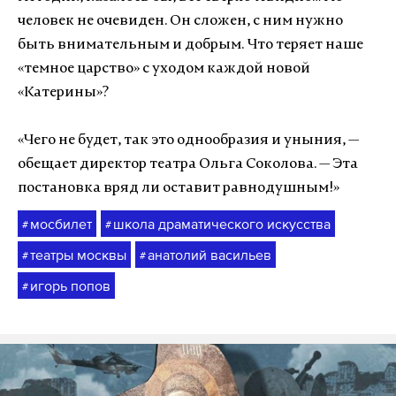
человек не очевиден. Он сложен, с ним нужно
быть внимательным и добрым. Что теряет наше
«темное царство» с уходом каждой новой
«Катерины»?
«Чего не будет, так это однообразия и уныния, —
обещает директор театра Ольга Соколова. — Эта
постановка вряд ли оставит равнодушным!»
мосбилет
школа драматического искусства
#
#
театры москвы
анатолий васильев
#
#
игорь попов
#