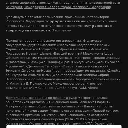
анализа сведений, относящихся к предпочтениям пользователей сети
лаконичный призыв: «Не скорбите, братiе». А грудь
"Интернет", находящихся на территории Российской Федерации)
Серж Генсбур
Христа словно пробита пулями.
Фото: Global Look Press
*упомянутые в текстах организации, признанные на территории
Российской Федерации
и/или в отношении
террористическими
которых судом принято вступившее в законную силу
решение о
Этим человеком был знаменитый шансонье Серж
Как рассказывает президент театра Марк
. В том числе:
запрете деятельности
Генсбур, а композиция называлась
Варшавер, выставка будет работать с 7 по 14 мая, а
Признаны террористическими организациями
: «Исламское
«В лесу прифронтовом»
и была написана поэтом
идея проведения ее в фойе «Ленкома»
государство» (другие названия: «Исламское Государство Ирака и
Сирии», «Исламское Государство Ирака и Леванта», «Исламское
Михаилом Исаковским на музыку Матвея
принадлежит их директору Дмитрию Берестову.
Государство Ирака и Шама»), «Высший военный Маджлисуль Шура
Объединенных сил моджахедов Кавказа», «Конгресс народов Ичкерии
Блантера.
и Дагестана», «База» («Аль-Каида»),«Братья-мусульмане» («Аль-Ихван аль-
Муслимун»), «Движение Талибан», «Имарат Кавказ» («Кавказский
«Она олицетворяет наши вечные внутренние
Эмират»), Джебхат ан-Нусра (Фронт победы)(другие названия: «Джабха
И ничего, что артист немного путал текст и вместо
ценности, — говорит Дмитрий Юрьевич. — А какие
аль-Нусра ли-Ахль аш-Шам» (Фронт поддержки Великой Сирии),
Всероссийское общественное движение «Народное ополчение имени
«берез» получалось «нелез», а лист у него не слетал,
это ценности? Это в первую очередь храбрость, это
К. Минина и Д. Пожарского», Международное религиозное
объединение «АУМ Синрике» (AumShinrikyo, AUM, Aleph)
а сверкал
—
песня совсем ничего не теряла.
вера и заступничество».
Наоборот, она получила какой-то щемящий флер.
Деятельность запрещена по решению суда
: Межрегиональная
общественная организация «Национал-большевистская партия»,
И всем казалось, что они там, вместе с бойцами, на
В числе присутствующих и ведущие артисты
Межрегиональная общественная организация «Движение против
нелегальной иммиграции», Украинская организация «Правый сектор»,
Каме или в карельских лесах. И ребята только
театра Иван Агапов, Олеся Железняк и Анна
Украинская организация «Украинская национальная ассамблея –
Украинская народная самооборона» (УНА - УНСО), Украинская
вернулись из боя.
Большова. И им всем это знакомо — они часто
организация «Украинская повстанческая армия» (УПА), Украинская
организация «Тризуб им. Степана Бандеры», Украинская организация