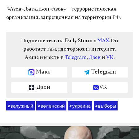
*
«Азов», батальон «Азов» — террористическая
организация, запрещенная на территории РФ.
Подпишитесь на Daily Storm в
MAX
. Он
работает там, где тормозит интернет.
А еще мы есть в
Telegram
,
Дзен
и
VK
.
Макс
Telegram
Дзен
VK
залужный
зеленский
украина
выборы
#
#
#
#