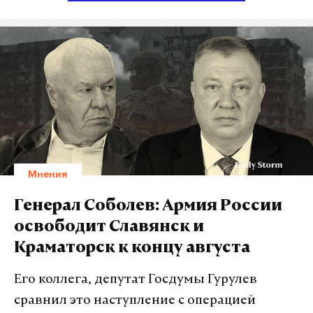
Красноармейска в сторону Доброполья. Это
показательный момент. Он говорит о возросшем
оперативном искусстве нашего командования,
которое сделало неожиданный ход. От армии РФ
ожидали, что она будет смыкать северные и
южные клещи вокруг Покровска,
Красноармейска. А мы с пошли еще севернее в
сторону от Покровска, но по направлению к
Доброполью», — пояснил военкор.
Мнения
Он напомнил, что Доброполье — это связующее
Генерал Соболев: Армия России
звено, соединяющее Покровск, Константиновку и
освободит Славянск и
Краматорск. Дорога проходит через него. «Сейчас
Краматорск к концу августа
по факту на Константиновку дорога отрезана из
Доброполья, дорога на Краматорск уже точно под
Его коллега, депутат Госдумы Гурулев
нашим огневым контролем. Противник
сравнил это наступление с операцией
вынужден перебрасывать срочные резервы на