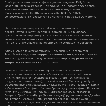
Зная святое отношение президента России к
Сообщения и материалы информационного издания Daily Storm
(зарегистрировано Федеральной службой по надзору в сфере связи,
памяти, ко Второй мировой войне, я думаю,
информационных технологий и массовых коммуникаций
(Роскомнадзор) 20.07.2017 за номером ЭЛ №ФС77-70379)
вполне вероятно, что эта встреча будет на военной
сопровождаются гиперссылкой на материал с пометкой Daily Storm.
базе. Даже если она будет в отеле, как сегодня
говорят мои друзья из Анкориджа, думаю, что
На информационном ресурсе dailystorm.ru применяются
рекомендательные технологии (информационные технологии
посещение мемориального кладбища «Форт-
предоставления информации на основе сбора, систематизации и
Ричардсон» на военной базе все равно состоится.
анализа сведений, относящихся к предпочтениям пользователей сети
"Интернет", находящихся на территории Российской Федерации)
*упомянутые в текстах организации, признанные на территории
Российской Федерации
и/или в отношении
террористическими
Подпишитесь на Daily Storm в
MAX
. Он
которых судом принято вступившее в законную силу
решение о
. В том числе:
запрете деятельности
работает там, где тормозит интернет.
А еще мы есть в
Telegram
,
Дзен
и
VK
.
Признаны террористическими организациями
: «Исламское
государство» (другие названия: «Исламское Государство Ирака и
Сирии», «Исламское Государство Ирака и Леванта», «Исламское
Макс
Telegram
Государство Ирака и Шама»), «Высший военный Маджлисуль Шура
Объединенных сил моджахедов Кавказа», «Конгресс народов Ичкерии
и Дагестана», «База» («Аль-Каида»),«Братья-мусульмане» («Аль-Ихван аль-
Муслимун»), «Движение Талибан», «Имарат Кавказ» («Кавказский
Дзен
VK
Эмират»), Джебхат ан-Нусра (Фронт победы)(другие названия: «Джабха
аль-Нусра ли-Ахль аш-Шам» (Фронт поддержки Великой Сирии),
Всероссийское общественное движение «Народное ополчение имени