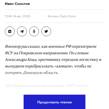
Иван Соколов
13:44, 14 авг. 2025
Коллаж: Daily Storm
Военкор рассказал, как военные РФ перехитрили
ВСУ на Покровском направлении. По словам
Александра Коца, противнику отрезали логистику и
вынудили перебрасывать «азовцев», чтобы не
потерять Донецкую область.
«На Покровском направлении у ВСУ не все
здорово. Они проморгали расширение нашего
контроля на север (Донецкой области. — Примеч.
Продолжить чтение
Daily Storm). С северной клешни охвата