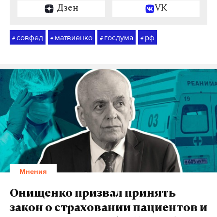
Дзен
VK
совфед
матвиенко
госдума
рф
#
#
#
#
Мнения
Онищенко призвал принять
закон о страховании пациентов и