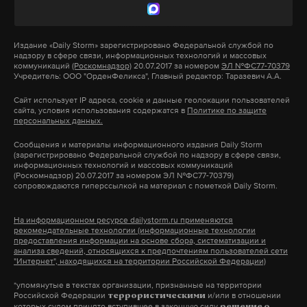
многопартийности. В ответ Орбан сравнивал
обязательства Венгрии перед ЕС с советской
Издание
«Daily Storm»
зарегистрировано Федеральной службой по
оккупацией, но в Брюсселе напомнили ему:
надзору в сфере связи, информационных технологий и массовых
членство в Евросоюзе — добровольный выбор
коммуникаций
(Роскомнадзор)
20.07.2017 за номером
ЭЛ №ФС77-70379
Учредитель: ООО "ОрденФеликса", Главный редактор: Таразевич А.А.
страны.
Сайт использует IP адреса, cookie и данные геолокации пользователей
сайта, условия использования содержатся в
Политике по защите
персональных данных.
Премьер-министр Венгрии также ранее пообещал
блокировать любое выделение денег Украине со
Сообщения и материалы информационного издания Daily Storm
(зарегистрировано Федеральной службой по надзору в сфере связи,
стороны ЕС до получения обоснования нужности
информационных технологий и массовых коммуникаций
(Роскомнадзор) 20.07.2017 за номером ЭЛ №ФС77-70379)
такого шага. В частности, Орбан потребовал
сопровождаются гиперссылкой на материал с пометкой Daily Storm.
давать внятное объяснение необходимости
выделения дополнительных траншей Киеву, а не
На информационном ресурсе dailystorm.ru применяются
рекомендательные технологии (информационные технологии
выдвигать предложение «дать больше денег».
предоставления информации на основе сбора, систематизации и
анализа сведений, относящихся к предпочтениям пользователей сети
"Интернет", находящихся на территории Российской Федерации)
В конце июня 2023 года Виктор Орбан
заявил
, что
*упомянутые в текстах организации, признанные на территории
Евросоюз санкциями не смог ни поставить Россию
Российской Федерации
и/или в отношении
террористическими
которых судом принято вступившее в законную силу