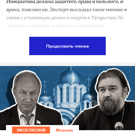
Инициатива должна защитить права и больного, и
врача, пояснил он. Эксперт высказал такое мнение в
связи с уголовным делом о смерти в Татарстане 16-
летнего подростка, после того как медики
отказались его госпитализировать.
Продолжить чтение
Геннадий Онищенко назвал случившееся
большой трагедией и принес соболезнования
родным ребенка: «В данном случае трагедия,
конечно! Искренние соболезнования родителям
этого ребенка и всем близким!»
«Нужно принимать закон о защите пациентов от
медицинских, врачебных ошибок. <...> В этом
законе должны быть защищены и расписаны
права пациента или близких родственников
ЭКСКЛЮЗИВ
Мнения
пациента, если такой трагедией закончилось, как