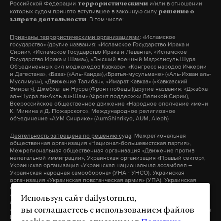
Российской Федерации
и/или в отношении
террористическими
которых судом принято вступившее в законную силу
решение о
. В том числе:
запрете деятельности
Признаны террористическими организациями
: «Исламское
государство» (другие названия: «Исламское Государство Ирака и
Сирии», «Исламское Государство Ирака и Леванта», «Исламское
Государство Ирака и Шама»), «Высший военный Маджлисуль Шура
Объединенных сил моджахедов Кавказа», «Конгресс народов Ичкерии
и Дагестана», «База» («Аль-Каида»),«Братья-мусульмане» («Аль-Ихван аль-
Муслимун»), «Движение Талибан», «Имарат Кавказ» («Кавказский
Эмират»), Джебхат ан-Нусра (Фронт победы)(другие названия: «Джабха
аль-Нусра ли-Ахль аш-Шам» (Фронт поддержки Великой Сирии),
Всероссийское общественное движение «Народное ополчение имени
К. Минина и Д. Пожарского», Международное религиозное
объединение «АУМ Синрике» (AumShinrikyo, AUM, Aleph)
Деятельность запрещена по решению суда
: Межрегиональная
общественная организация «Национал-большевистская партия»,
Межрегиональная общественная организация «Движение против
нелегальной иммиграции», Украинская организация «Правый сектор»,
Украинская организация «Украинская национальная ассамблея –
Украинская народная самооборона» (УНА - УНСО), Украинская
организация «Украинская повстанческая армия» (УПА), Украинская
организация «Тризуб им. Степана Бандеры», Украинская организация
«Братство», Межрегиональное общественное объединение –
Используя сайт dailystorm.ru,
организация «Народная Социальная Инициатива» (другие названия:
«Народная Социалистическая Инициатива», «Национальная Социальная
вы соглашаетесь с использованием файлов
Инициатива», «Национальная Социалистическая Инициатива»),