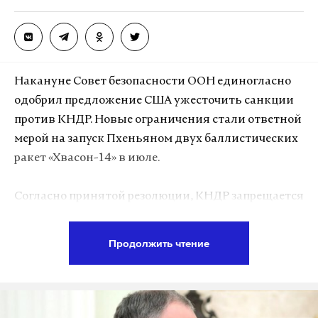
доставили в отделение для проведения проверки.
Подпишитесь на Daily Storm в
MAX
. Он
работает там, где тормозит интернет.
Накануне Совет безопасности ООН единогласно
А еще мы есть в
Telegram
,
Дзен
и
VK
.
одобрил предложение США ужесточить санкции
против КНДР. Новые ограничения стали ответной
Макс
Telegram
мерой на запуск Пхеньяном двух баллистических
ракет «Хвасон-14» в июле.
Дзен
VK
Согласно принятой резолюции, КНДР запрещается
Фото: © GLOBAL LOOK press/Leonid Faerberg
экспортировать морепродукты, железо, свинец и
уголь. Заморожены все счета Банка внешней
Продолжить чтение
торговли. Торговым судам, которые нарушали
резолюции ООН, закрыт доступ к портам всех
государств. Странам — членам ООН запрещается
инвестировать в проекты, в которых участвует