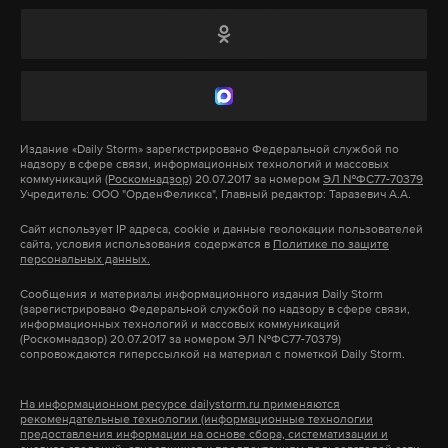
Боеприпасы, начиненные ядовитым белым
двигателя президентского ИЛ-96. «На взлете – это
фосфором – очень эффективный инструмент для
самое неприятное. Если происходит помпаж, то на
уничтожения больших масс наземных солдат
максимальном напряжении двигателя, когда он
противника. Это оружие легко воспламеняется,
выжимает все, что может. Если человек на
температура горения субстанции быстро
мотоцикле откроет рот, а навстречу скоростной
достигает нескольких тысяч градусов.
Издание
«Daily Storm»
зарегистрировано Федеральной службой по
поток воздуха, он, естественно, задохнется», —
надзору в сфере связи, информационных технологий и массовых
Американская сторона не отрицает
сказал пилот.
коммуникаций
(Роскомнадзор)
20.07.2017 за номером
ЭЛ №ФС77-70379
Учредитель: ООО "ОрденФеликса", Главный редактор: Таразевич А.А.
использования подобных бомб, но, по словам
командования коалиции, соблюдает «законы
Сайт использует IP адреса, cookie и данные геолокации пользователей
В случае помпажа пилоты могут принять меры,
сайта, условия использования содержатся в
Политике по защите
войны для маскировки, затемнения и
персональных данных.
которые позволят продолжить полет:
целеуказания», cообщает RT.
скорректировать работу двигателя, дать ему
Сообщения и материалы информационного издания Daily Storm
(зарегистрировано Федеральной службой по надзору в сфере связи,
«прожевать» попавшую в него птицу, если она
информационных технологий и массовых коммуникаций
Международные гуманитарные организации,
(Роскомнадзор) 20.07.2017 за номером ЭЛ №ФС77-70379)
стала причиной сбоя. Если этого не сделать, может
сопровождаются гиперссылкой на материал с пометкой Daily Storm.
такие как Human Rights Watch и Красный
произойти непредвиденное. «Дело в том, что
Полумесяц осуждают использование фосфорных
помпаж – это неустойчивая работа компрессора. А
На информационном ресурсе dailystorm.ru применяются
бомб. Согласно Женевской конвенции о защите
рекомендательные технологии (информационные технологии
это может вызвать нестойчивую работу камеры
предоставления информации на основе сбора, систематизации и
жертв войны от 1949 года, такие вооружения