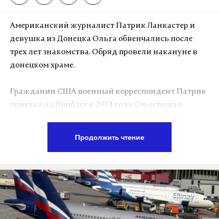
«Иногда иностранцы приезжают в Сирию и
тренируются для специальных миссий. Потом
Американский журналист Патрик Ланкастер и
они сами осуществляют теракты. Другие — это
девушка из Донецка Ольга обвенчались после
пассивные ячейки в Европе, которые хотят
трех лет знакомства. Обряд провели накануне в
присоединиться к ДАИШ здесь, но не могут. Они
донецком храме.
остаются в своих странах и контактируют. Когда
они готовы, то организуют взрывы», – приводит
Гражданин США военный корреспондент Патрик
Times слова боевика.
приехал на Донбасс в 2014 году. Он освещал
военные действия, происходящие в ДНР и ЛНР. Со
Террорист рассказал, что находится в Сирии уже
своей будущей супругой Патрик познакомился в
два года и за это время встретил не меньше 50
Продолжить чтение
первый год работы. У них уже есть сын, мальчику
человек с гражданством Германии, Бельгии,
больше года, но обвенчаться родители решили
Франции и Британии, которые прошли «курсы» и
только сейчас.
были готовы к совершению терактов у себя на
родине. По его словам, число готовых пройти
подготовку в «Аль-Кхарсе» не снижается из-за
Подпишитесь на Daily Storm в
MAX
. Он
потерь ИГ в последнее время. Наоборот,