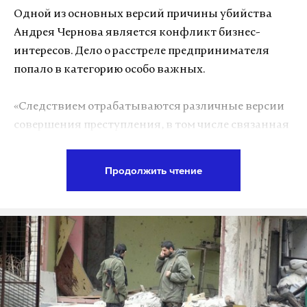
Одной из основных версий причины убийства
Андрея Чернова является конфликт бизнес-
интересов. Дело о расстреле предпринимателя
попало в категорию особо важных.
«Следствием отрабатываются различные версии
совершения преступления, в том числе связанная
с предпринимательской деятельностью», –
сообщила старший помощник руководителя
Продолжить чтение
столичного главка СК России Юлия Иванова. Она
добавила, что дело передано в управление по
расследованию особо важных дел по указанию
руководителя ГСУ СК по Москве Александра
Дрыманова.
Как сообщил Daily Storm 4 августа, тело Чернова с