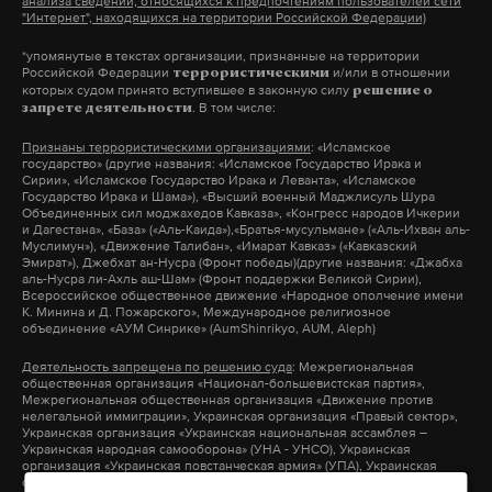
сгорания, туда постоянно попадает топливо.
анализа сведений, относящихся к предпочтениям пользователей сети
"Интернет", находящихся на территории Российской Федерации)
запрещено применять, если есть хотя бы
Может неправильно сгорать, температура резко
незначительная угроза подвергнуть опасности
*упомянутые в текстах организации, признанные на территории
повысится, пожар, в принципе, возможен», –
Российской Федерации
и/или в отношении
террористическими
гражданские объекты или население.
отметил Башмаков.
которых судом принято вступившее в законную силу
решение о
. В том числе:
запрете деятельности
Признаны террористическими организациями
: «Исламское
Вечером 3 августа президентский флагман с
государство» (другие названия: «Исламское Государство Ирака и
бортовым номером RА-96021 вылетал в Москву.
Сирии», «Исламское Государство Ирака и Леванта», «Исламское
Государство Ирака и Шама»), «Высший военный Маджлисуль Шура
Пилоты доложили о
произошедшем
, но
Объединенных сил моджахедов Кавказа», «Конгресс народов Ичкерии
и Дагестана», «База» («Аль-Каида»),«Братья-мусульмане» («Аль-Ихван аль-
продолжили взлет. Во Внуково борт №1 добрался
Муслимун»), «Движение Талибан», «Имарат Кавказ» («Кавказский
Эмират»), Джебхат ан-Нусра (Фронт победы)(другие названия: «Джабха
без происшествий, после осмотра обнаружились
аль-Нусра ли-Ахль аш-Шам» (Фронт поддержки Великой Сирии),
Всероссийское общественное движение «Народное ополчение имени
следы от попадания птицы в воздухозаборник
К. Минина и Д. Пожарского», Международное религиозное
силовой установки, сообщил источник Daily
объединение «АУМ Синрике» (AumShinrikyo, AUM, Aleph)
Storm. Поврежденные детали двигателя
Деятельность запрещена по решению суда
: Межрегиональная
общественная организация «Национал-большевистская партия»,
подлежат замене.
Межрегиональная общественная организация «Движение против
нелегальной иммиграции», Украинская организация «Правый сектор»,
Украинская организация «Украинская национальная ассамблея –
Самолет, по имеющейся информации, отправился
Украинская народная самооборона» (УНА - УНСО), Украинская
организация «Украинская повстанческая армия» (УПА), Украинская
в Москву без главы государства. Президент России
организация «Тризуб им. Степана Бандеры», Украинская организация