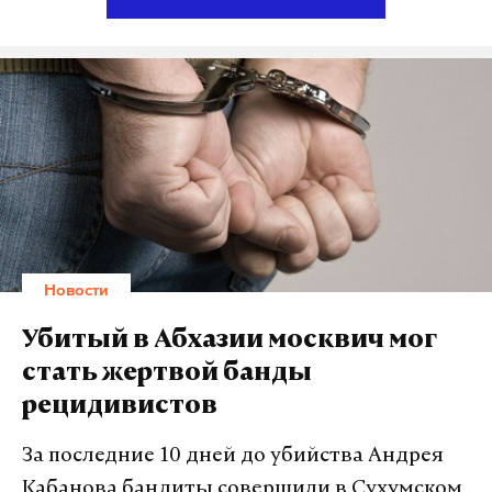
требований «закона Яровой». Контролировать
использование средств будет Минкомсвязь
России. Ведомство уже одобрило идею. «Как
отраслевая инициатива, и если она будет
поддержана другими федеральными органами
власти, звучит вполне разумно», — заявил РБК
руководитель Департамента регулирования
радиочастот и сетей связи Минкомсвязи
Александр Понькин.
Новости
Куратор правительственной рабочей группы
«Связь и информационные технологии» Ирина
Убитый в Абхазии москвич мог
Левова сообщила, что платить новый налог — в
стать жертвой банды
интересах россиян, потому что поправки
рецидивистов
обеспечат безопасность населения. «В условиях,
когда законом Яровой не предусмотрено
За последние 10 дней до убийства Андрея
выделение бюджетных средств на его
Кабанова бандиты совершили в Сухумском