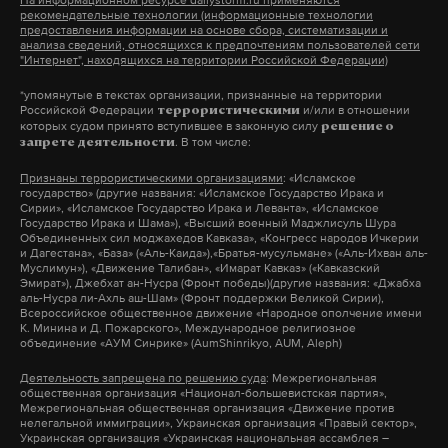
На информационном ресурсе dailystorm.ru применяются
рекомендательные технологии (информационные технологии
пытались обнаружить преступников по горячим
предоставления информации на основе сбора, систематизации и
следам, но нашли только их автомобиль Hyundai
анализа сведений, относящихся к предпочтениям пользователей сети
"Интернет", находящихся на территории Российской Федерации)
Solaris. Машину бандиты сожгли в прибрежном
*упомянутые в текстах организации, признанные на территории
селе.
Российской Федерации
и/или в отношении
террористическими
которых судом принято вступившее в законную силу
решение о
. В том числе:
запрете деятельности
Признаны террористическими организациями
: «Исламское
государство» (другие названия: «Исламское Государство Ирака и
Сирии», «Исламское Государство Ирака и Леванта», «Исламское
Государство Ирака и Шама»), «Высший военный Маджлисуль Шура
Подпишитесь на Daily Storm в
MAX
. Он
Объединенных сил моджахедов Кавказа», «Конгресс народов Ичкерии
и Дагестана», «База» («Аль-Каида»),«Братья-мусульмане» («Аль-Ихван аль-
работает там, где тормозит интернет.
Муслимун»), «Движение Талибан», «Имарат Кавказ» («Кавказский
А еще мы есть в
Telegram
,
Дзен
и
VK
.
Эмират»), Джебхат ан-Нусра (Фронт победы)(другие названия: «Джабха
аль-Нусра ли-Ахль аш-Шам» (Фронт поддержки Великой Сирии),
Всероссийское общественное движение «Народное ополчение имени
Макс
Telegram
К. Минина и Д. Пожарского», Международное религиозное
объединение «АУМ Синрике» (AumShinrikyo, AUM, Aleph)
Дзен
VK
Деятельность запрещена по решению суда
: Межрегиональная
общественная организация «Национал-большевистская партия»,
Межрегиональная общественная организация «Движение против
нелегальной иммиграции», Украинская организация «Правый сектор»,
Украинская организация «Украинская национальная ассамблея –
Абхазия, июль.