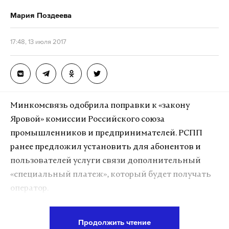
А еще мы есть в
Telegram
,
Дзен
и
VK
.
Мария Поздеева
Макс
Telegram
17:48, 13 июля 2017
Дзен
VK
Минкомсвязь одобрила поправки к «закону
Яровой» комиссии Российского союза
промышленников и предпринимателей. РСПП
ранее предложил установить для абонентов и
пользователей услуги связи дополнительный
«специальный платеж», который будет получать
оператор.
Деньги россиян хотят направить на реализацию
Продолжить чтение