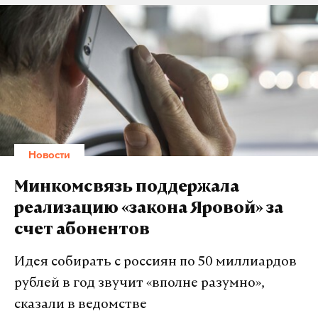
легковушку Ford Fusion и грузовик Volvo. «От
наезда автомобиль «Вольво» совершил наезд на
автомашину «Форд Фьюжн», которая совершила
наезд на грузовой автомобиль «Вольво», а затем
автомашина «Вольво» столкнулась с автомобилем
«Рено Сандеро», – говорится в
сообщении
МВД.
Для установления причин ДТП на место
Новости
происшествия прибыли сотрудники ГИБДД и
следственно-оперативная группа полиции. К
Минкомсвязь поддержала
ликвидации последствий аварии МЧС привлекло
реализацию «закона Яровой» за
13 спасателей и пять единиц техники. Видео
счет абонентов
опубликовал паблик Leika в соцсети «ВКонтакте».
Идея собирать с россиян по 50 миллиардов
рублей в год звучит «вполне разумно»,
Подпишитесь на Daily Storm в
MAX
. Он
сказали в ведомстве
работает там, где тормозит интернет.