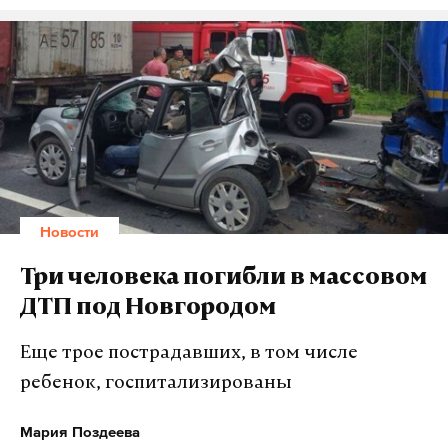
«Там может быть не очень цензурная рифма,
поэтому я воздержусь», – ответил Лавров. О
диалоге сообщила Мария Захарова на своей
странице в Facebook.
Подпишитесь на Daily Storm в
MAX
. Он
Новости
работает там, где тормозит интернет.
А еще мы есть в
Telegram
,
Дзен
и
VK
.
Три человека погибли в массовом
ДТП под Новгородом
Макс
Telegram
Еще трое пострадавших, в том числе
Дзен
VK
ребенок, госпитализированы
Мария Поздеева