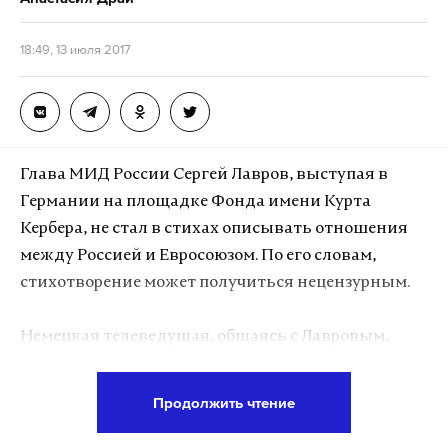
18:49, 13 июля 2017
Глава МИД России Сергей Лавров, выступая в
Германии на площадке Фонда имени Курта
Кербера, не стал в стихах описывать отношения
между Россией и Евросоюзом. По его словам,
стихотворение может получиться нецензурным.
Немецкая телеведущая, общаясь с Лавровым,
вспомнила, что он не только дипломат, но и поэт.
Она поинтересовалась, как министр иностранных
Продолжить чтение
дел РФ назвал бы свое стихотворение об
отношениях России и Европы.