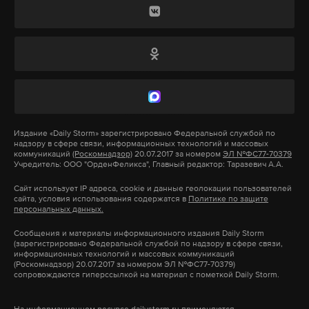
торговой точки 160 тысяч рублей. Лица
нападавших скрывали маски. С места
преступления банда скрылась на мерседесе.
В воскресенье, 9 июля, четверо преступников в
камуфлированной форме, вооруженные
автоматами и пистолетами, ворвались в аптеку в
Издание
«Daily Storm»
зарегистрировано Федеральной службой по
Сухуме. Грабители избили владельца аптеки и,
надзору в сфере связи, информационных технологий и массовых
угрожая двум фармацевтам, забрали 260 тысяч
коммуникаций
(Роскомнадзор)
20.07.2017 за номером
ЭЛ №ФС77-70379
Учредитель: ООО "ОрденФеликса", Главный редактор: Таразевич А.А.
рублей и регистратор для камер
Сайт использует IP адреса, cookie и данные геолокации пользователей
видеонаблюдения.
сайта, условия использования содержатся в
Политике по защите
персональных данных.
Злоумышленники пытались покинуть здание,
Сообщения и материалы информационного издания Daily Storm
(зарегистрировано Федеральной службой по надзору в сфере связи,
когда на место происшествия по сигналу тревоги
информационных технологий и массовых коммуникаций
(Роскомнадзор) 20.07.2017 за номером ЭЛ №ФС77-70379)
прибыл дежурный наряд городского отдела
сопровождаются гиперссылкой на материал с пометкой Daily Storm.
охраны. В ходе перестрелки тяжелое ранение
получил сотрудник милиции. Правоохранители