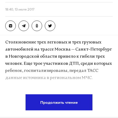
18:40, 13 июля 2017
Столкновение трех легковых и трех грузовых
автомобилей на трассе Москва — Санкт-Петербург
в Новгородской области привело к гибели трех
Сергей Лавров мало известен как поэт, но о его
человек. Еще трое участников ДТП, среди которых
чувстве юмора и легком обращении с великим и
ребенок, госпитализированы, передал ТАСС
могучим знает уже весь мир. В конце июня на
данные источника в региональном МЧС.
«Примаковских чтениях», характеризуя
отношения западных чиновников и прессы к
Шесть автомобилей столкнулись в полдень 13
России, глава МИД вспомнил анекдот про Чапаева
июля, на подъезде к населенному пункту
и «очко».
Продолжить чтение
Кузнецовка. Водитель грузовика Scania, который
Фото: ©
wikimedia
двигался в сторону Санкт-Петербурга, наехал на