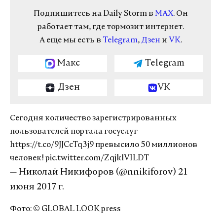
Подпишитесь на Daily Storm в
MAX
. Он
работает там, где тормозит интернет.
А еще мы есть в
Telegram
,
Дзен
и
VK
.
Макс
Telegram
Дзен
VK
Сегодня количество зарегистрированных
пользователей портала госуслуг
https://t.co/9JJCcTq3j9
превысило 50 миллионов
человек!
pic.twitter.com/ZqjklVILDT
— Николай Никифоров (@nnikiforov)
21
июня 2017 г.
Фото: © GLOBAL LOOK press