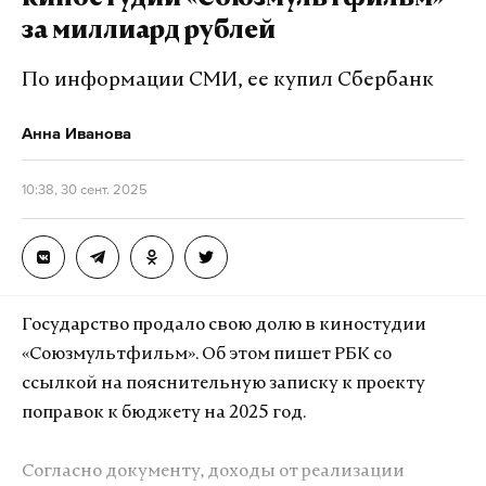
киностудии «Союзмультфильм»
за миллиард рублей
В своем Telegram-канале она уточнила, что
обновленная студия сконцентрируется на
По информации СМИ, ее купил Сбербанк
производстве картин патриотической и
исторической тематики.
Анна Иванова
«В новом качестве «Ленфильм» будет
10:38, 30 сент. 2025
способствовать формированию у российской
молодежи чувства исторической
ответственности, воспитывать любовь к Родине
через качественные кинопродукты», — написала
Государство продало свою долю в киностудии
Любимова.
«Союзмультфильм». Об этом пишет РБК со
ссылкой на пояснительную записку к проекту
По ее словам, это создаст условия для реализации
поправок к бюджету на 2025 год.
проектов о героях страны и окажет поддержку
талантливым кинематографистам.
Согласно документу, доходы от реализации