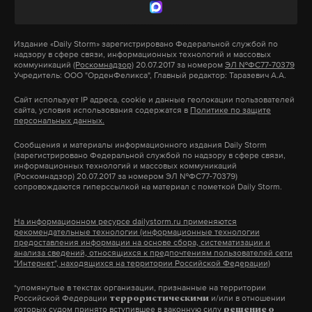
в этом реестре. Если военнообязанный не явится
по повестке без уважительной причины в
установленный срок, к нему будут применены
Издание
«Daily Storm»
зарегистрировано Федеральной службой по
надзору в сфере связи, информационных технологий и массовых
временные ограничительные меры, чтобы
коммуникаций
(Роскомнадзор)
20.07.2017 за номером
ЭЛ №ФС77-70379
Учредитель: ООО "ОрденФеликса", Главный редактор: Таразевич А.А.
обеспечить его явку.
Сайт использует IP адреса, cookie и данные геолокации пользователей
сайта, условия использования содержатся в
Политике по защите
Право на освобождение от призыва
персональных данных.
предоставляется гражданам, которые
Сообщения и материалы информационного издания Daily Storm
участвовали в боевых действиях в
(зарегистрировано Федеральной службой по надзору в сфере связи,
информационных технологий и массовых коммуникаций
добровольческих формированиях не менее
(Роскомнадзор) 20.07.2017 за номером ЭЛ №ФС77-70379)
сопровождаются гиперссылкой на материал с пометкой Daily Storm.
полугода, а также тем, кто проходил военную
службу в составе формирований Донецкой и
На информационном ресурсе dailystorm.ru применяются
Луганской народных республик с 11 мая 2014 года.
рекомендательные технологии (информационные технологии
предоставления информации на основе сбора, систематизации и
анализа сведений, относящихся к предпочтениям пользователей сети
"Интернет", находящихся на территории Российской Федерации)
С октября по декабрь 2025 года в России пройдет
осенний призыв. Согласно указу президента
*упомянутые в текстах организации, признанные на территории
Российской Федерации
и/или в отношении
террористическими
Владимира Путина, в армию будет направлено
которых судом принято вступившее в законную силу
решение о