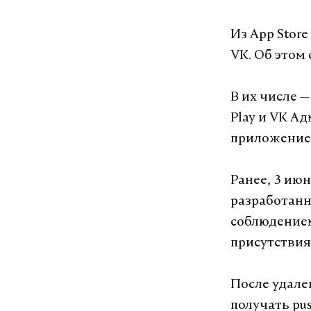
Из App Stor
VK. Об этом
В их числе 
Play и VK А
приложение 
Ранее, 3 ию
разработанн
соблюдением
присутствия
После удале
получать pu