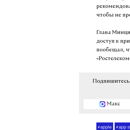
рекомендова
чтобы не пр
Глава Минци
доступ к пр
пообещал, чт
«Ростелеком
Подпишитесь н
Макс
apple
app s
#
#