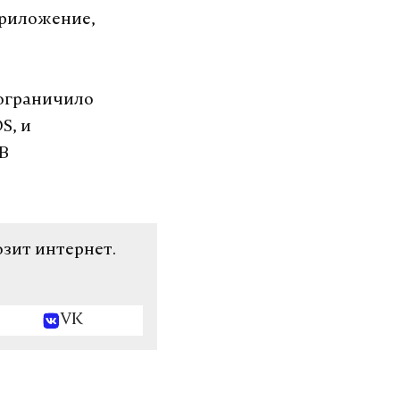
приложение,
 ограничило
S, и
 В
озит интернет.
VK