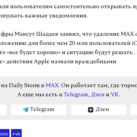
ли пользователям самостоятельно открывать 
опускать важные уведомления.
фры Максут Шадаев заявил, что удаление MAX
иложению для более чем 20 млн пользователей iO
о «все будет хорошо» и ситуацию будут решать .
е» действия Apple назвали враждебными.
а Daily Storm в
MAX
. Он работает там, где торм
А еще мы есть в
Telegram
,
Дзен
и
VK
.
Telegram
Дзен
tore
vk
#