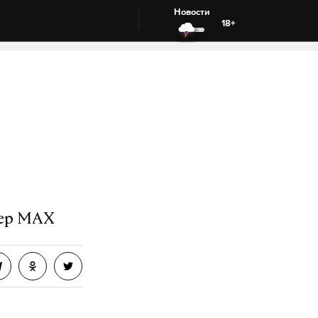
Новости
18+
жер MAX