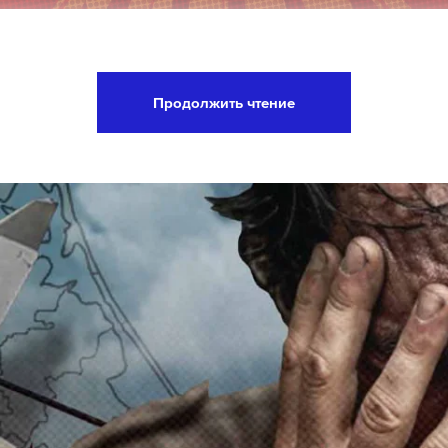
да жители Троицкого и Новомосковского админ
НАО) передали участникам специальной военной
Продолжить чтение
граничных территорий более 150 тонн гумани
бщили в пресс-службе мэра Москвы.
мировали адресно. Волонтеры отправили бойца
 снаряжение, средства защиты, а также письма 
на Вороново за шесть месяцев передали в зону 
маскировочных сетей и свыше 100 тонн гуманита
оложили инструменты, средства связи, одежду 
е препараты. Защитников активно поддерживаю