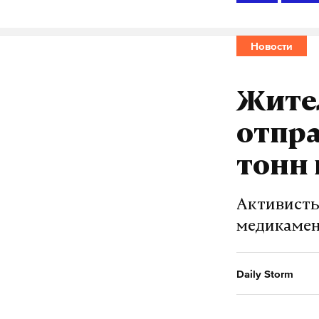
Новости
Жител
отпра
тонн
Активисты
медикамен
Daily Storm