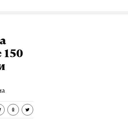
а
 150
и
ма