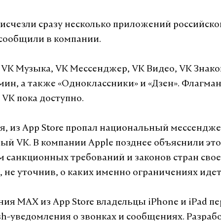
e исчезли сразу несколько приложений российско
 сообщили в компании.
— VK Музыка, VK Мессенджер, VK Видео, VK Знако
дмин, а также «Одноклассники» и «Дзен». Флагма
VK пока доступно.
ня, из App Store пропал национальный мессендж
ый VK. В компании Apple позднее объяснили это
 санкционных требований и законов стран свое
, не уточнив, о каких именно ограничениях идет
ния MAX из App Store владельцы iPhone и iPad п
sh-уведомления о звонках и сообщениях. Разраб