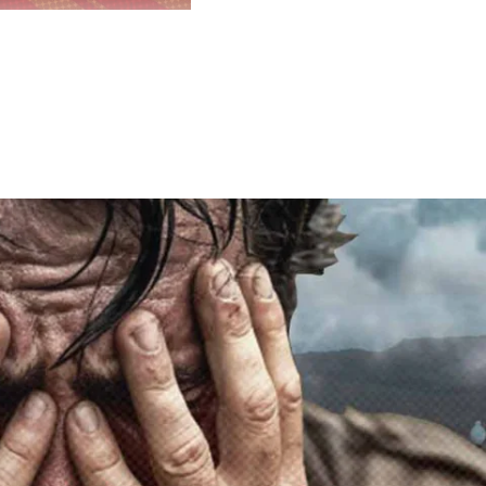
истративных
 операции и
тарных
м технику,
и детские
СВО почти
рного груза.
и
т участники