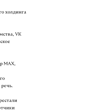
го холдинга
мства, VK
нское
ер MAX,
го
 речь.
ерестали
отчики