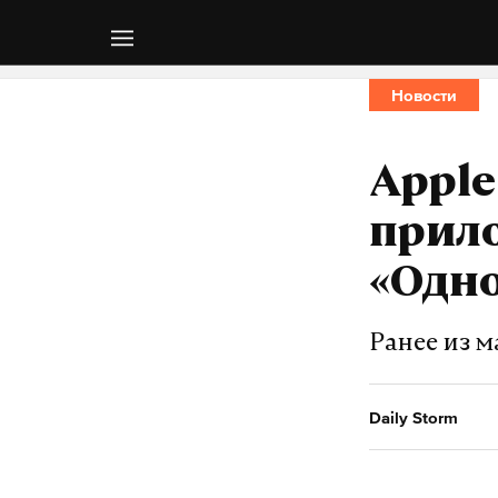
Новости
Apple
прило
«Одн
Ранее из 
Daily Storm