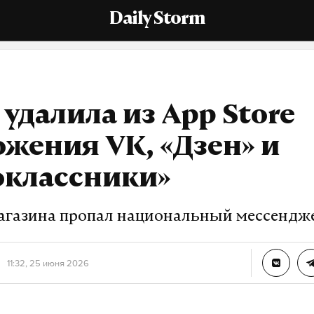
Daily Storm
 удалила из App Store
жения VK, «Дзен» и
оклассники»
магазина пропал национальный мессенд
11:32, 25 июня 2026