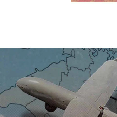
С начала го
округов (Ти
жителям при
грузов, соо
Посылки фор
специальное
открытки.
Жители райо
1,5 тысячи 
В посылки п
медицински