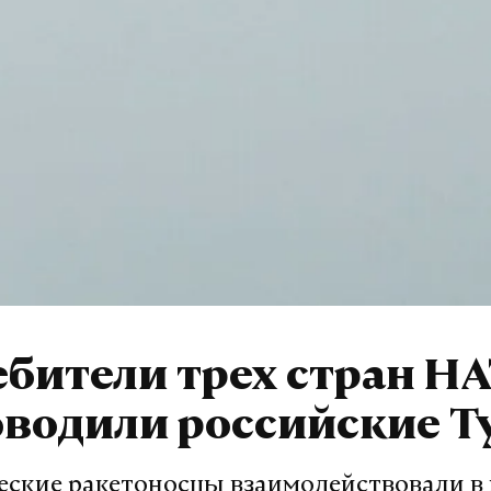
бители трех стран Н
водили российские Т
еские ракетоносцы взаимодействовали в 