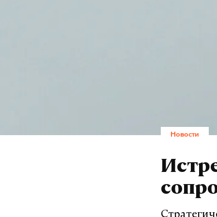
Новости
Истре
сопро
Стратегич