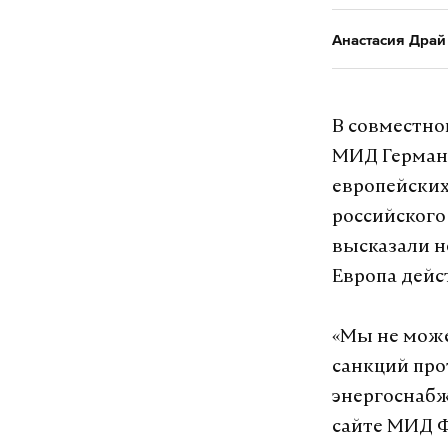
Анастасия Драй
В совместно
МИД Германи
европейских
российского
высказали н
Европа дейс
«Мы не може
санкций про
энергоснабж
сайте МИД Ф