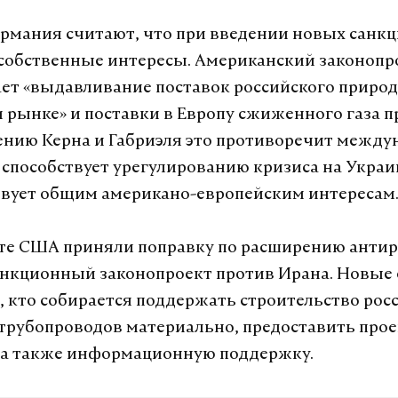
ермания считают, что при введении новых сан
собственные интересы. Американский законопр
ет «выдавливание поставок российского природ
 рынке» и поставки в Европу сжиженного газа 
ению Керна и Габриэля это противоречит межд
 способствует урегулированию кризиса на Украин
твует общим американо-европейским интересам
ате США приняли поправку по расширению анти
анкционный законопроект против Ирана. Новые
х, кто собирается поддержать строительство рос
трубопроводов материально, предоставить прое
 а также информационную поддержку.