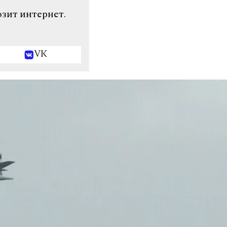
озит интернет.
VK