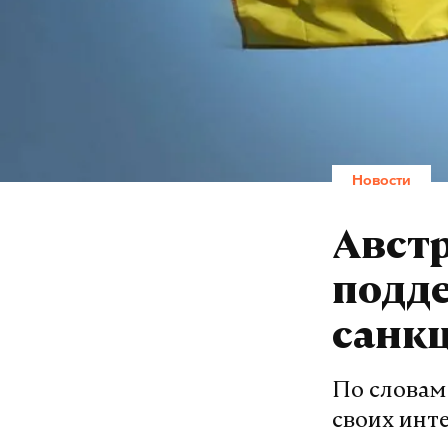
Новости
Австр
подд
санкц
По словам 
своих инт