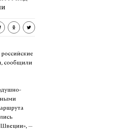
ии
 российские
й, сообщили
здушно-
ьными
маршрута
ались
 Швеции», —