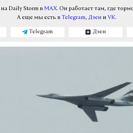
а Daily Storm в
MAX
. Он работает там, где торм
А еще мы есть в
Telegram
,
Дзен
и
VK
.
Telegram
Дзен