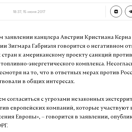
18:37, 15 июня 2017
м заявлении канцлера Австрии Кристиана Керна
и Зигмара Габриэля говорится о негативном о
 стран к американскому проекту санкций проти
 топливно-энергетического комплекса. Несоглас
есмотря на то, что в ответных мерах против Ро
твовали в общих интересах.
м согласиться с угрозами незаконных экстерр
тив европейских компаний, которые участвуют 
ения Европы», – говорится в заявлении, опубли
РГ.