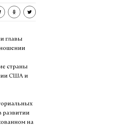
 и главы
тношении
в
ие страны
ссии США и
иториальных
в развитии
кованном на