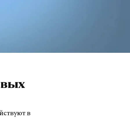
овых
ействуют в