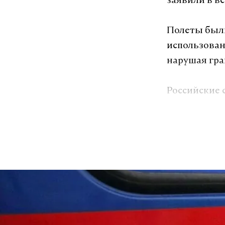
заявили в в
Полеты был
использован
нарушая гра
Российские 
истребителя
перехватыва
сопровожден
Подпишитесь н
Макс