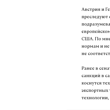
Австрия и Г
преследуют 
подразумева
европейском
США. По мн
нормам и не
не соответс
Ранее в сен
санкций в с
коснутся те
экспортных 
технологии,