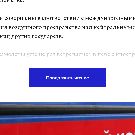
едомстве.
и совершены в соответствии с международным
ия воздушного пространства над нейтральными
ниц других государств.
самолеты уже не раз встречались в небе с инос
ми. В начале июня российский истребитель Су-2
л американский В-52. 19 апреля Минобороны
по
Продолжить чтение
ие Ту-95МС истребителями ВВС США возле Аля
а Daily Storm в
MAX
. Он работает там, где торм
А еще мы есть в
Telegram
,
Дзен
и
VK
.
Telegram
Дзен