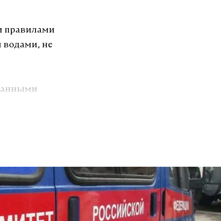
и правилами
 водами, не
транными
7
дтвердило
ски.
озит интернет.
VK