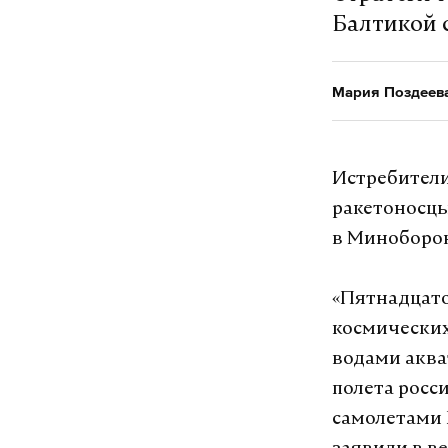
Балтикой 
Мария Поздеев
Истребители
ракетоносцы
в Миноборо
«Пятнадцато
космически
водами аква
полета росс
самолетами 