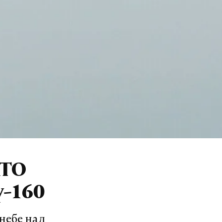
АТО
у-160
небе над