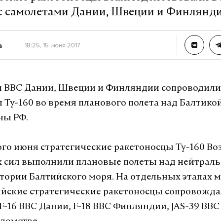
с самолетами Дании, Швеции и Финлянд
а
18:25, 15 июня 2017
 ВВС Дании, Швеции и Финляндии сопроводили
 Ту-160 во время планового полета над Балтико
ны РФ.
го июня стратегические ракетоносцы Ту-160 Во
х сил выполнили плановые полеты над нейтрал
тории Балтийского моря. На отдельных этапах 
ийские стратегические ракетоносцы сопровожд
F-16 ВВС Дании, F-18 ВВС Финляндии, JAS-39 ВВС