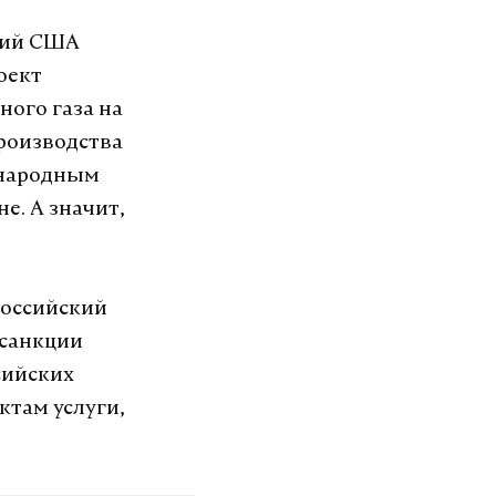
кций США
оект
ного газа на
производства
ународным
е. А значит,
.
российский
 санкции
сийских
ктам услуги,