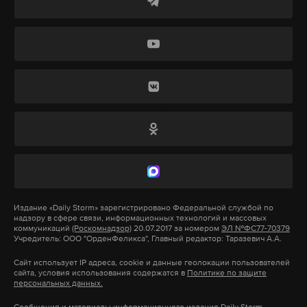
дональд трамп
рфпи
дмитриев
#
#
#
Садаев осужден на 4,5 года.
владимир путин
#
Охранник Алексей Уляхин и директор ЧОП
«Аргус» Антон Поляков получили 3 года и 10
месяцев и 4 года и 4 месяца соответственно,
пишет издание.
Наказание для Уляхина и Полякова суд
постановил считать отбытыми. Сучкова и
Садаева взяли под стражу в зале суда.
В 2016 году из строящегося дома Чубайса в
Издание
«Daily Storm»
зарегистрировано Федеральной службой по
надзору в сфере связи, информационных технологий и массовых
деревне Переделкино Одинцовского района
коммуникаций
(Роскомнадзор)
20.07.2017 за номером
ЭЛ №ФС77-70379
Учредитель: ООО "ОрденФеликса", Главный редактор: Таразевич А.А.
Подмосковья было похищено имущество на
сумму свыше 70 миллионов рублей, в том числе
Сайт использует IP адреса, cookie и данные геолокации пользователей
сайта, условия использования содержатся в
Политике по защите
оборудование для умного дома и
персональных данных.
мультимедийная техника.
Сообщения и материалы информационного издания Daily Storm