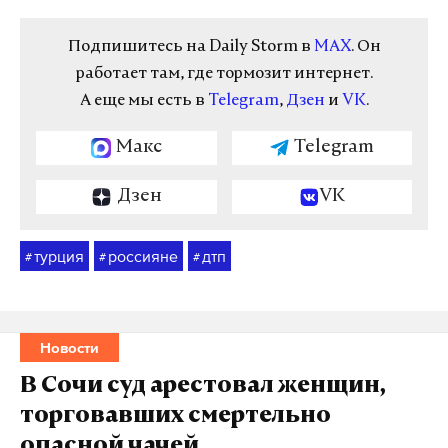
Подпишитесь на Daily Storm в
MAX
. Он
работает там, где тормозит интернет.
А еще мы есть в
Telegram
,
Дзен
и
VK
.
Макс
Telegram
Дзен
VK
турция
россияне
дтп
#
#
#
Новости
В Сочи суд арестовал женщин,
торговавших смертельно
опасной чачей