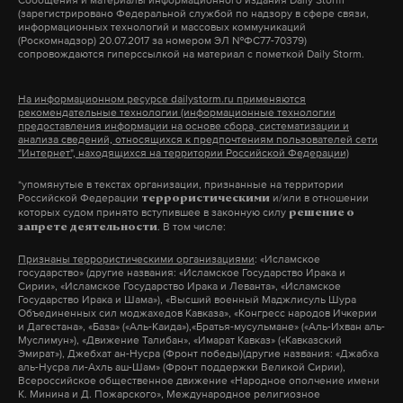
(зарегистрировано Федеральной службой по надзору в сфере связи,
информационных технологий и массовых коммуникаций
(Роскомнадзор) 20.07.2017 за номером ЭЛ №ФС77-70379)
сопровождаются гиперссылкой на материал с пометкой Daily Storm.
Подпишитесь на Daily Storm в
MAX
. Он
работает там, где тормозит интернет.
На информационном ресурсе dailystorm.ru применяются
А еще мы есть в
Telegram
,
Дзен
и
VK
.
рекомендательные технологии (информационные технологии
предоставления информации на основе сбора, систематизации и
анализа сведений, относящихся к предпочтениям пользователей сети
Макс
Telegram
"Интернет", находящихся на территории Российской Федерации)
*упомянутые в текстах организации, признанные на территории
Дзен
VK
Российской Федерации
и/или в отношении
террористическими
которых судом принято вступившее в законную силу
решение о
. В том числе:
запрете деятельности
чубайс
хищение
приговор
#
#
#
Признаны террористическими организациями
: «Исламское
государство» (другие названия: «Исламское Государство Ирака и
Сирии», «Исламское Государство Ирака и Леванта», «Исламское
Государство Ирака и Шама»), «Высший военный Маджлисуль Шура
Объединенных сил моджахедов Кавказа», «Конгресс народов Ичкерии
и Дагестана», «База» («Аль-Каида»),«Братья-мусульмане» («Аль-Ихван аль-
Муслимун»), «Движение Талибан», «Имарат Кавказ» («Кавказский
Эмират»), Джебхат ан-Нусра (Фронт победы)(другие названия: «Джабха
аль-Нусра ли-Ахль аш-Шам» (Фронт поддержки Великой Сирии),
Всероссийское общественное движение «Народное ополчение имени
К. Минина и Д. Пожарского», Международное религиозное