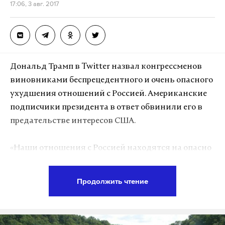
17:06, 3 авг. 2017
Макс
Telegram
Дзен
VK
Дональд Трамп в Twitter назвал конгрессменов
виновниками беспрецедентного и очень опасного
ухудшения отношений с Россией. Американские
подписчики президента в ответ обвинили его в
предательстве интересов США.
«Наши отношения с Россией находятся на опасно
низкой отметке, они хуже, чем когда-либо.
Благодарите за это конгресс — тех людей, которые
Продолжить чтение
даже закону о медицинском страховании пройти
The aircraft begins to take
не дают!» — написал Трамп.
shape
https://t.co/ltUSXWvJ2a