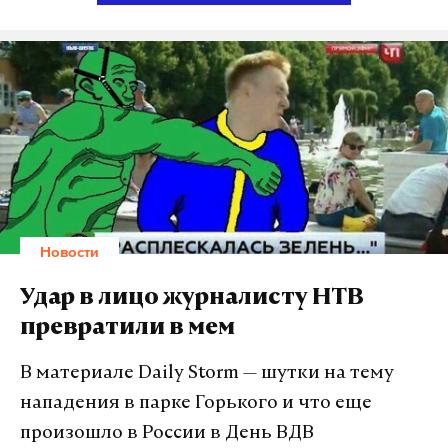
распивали спиртные напитки. Как утверждают
пишет один пользователь. Впрочем, противники
источники, в какой-то момент рядовой
Трампа пишут, что Джэкоб Вол (
Jacob Wohl)
знаком
демонстративно проигнорировал приказ офицера
с президентом и через несколько дней предстанет
заправить кровать. Офицер сделал ему замечание,
перед судом по обвинению в финансовом
за рядового заступились сослуживцы из Тувы. За
мошенничестве.
офицера — местные солдаты.
The leftwing
#MSM
wants President Trump to "Punish"
Russia on Hillary Clinton's behalf
Фото: ©
investnovopokrovskiy.ru
Вскоре после этого тувинские контрактники
— Jacob Wohl (@JacobAWohl)
3 августа 2017 г.
напали на казарму и стали избивать обидчиков.
Новости
Оксана Варавина занимает должность замглавы
Некоторые вооружились ножами и заточками. В
Only 4 days until your trial Jacob! Getting nervous yet?
Новопокровского района с 2011 года, до этого она
результате пострадали десятки человек, среди
— J Devlin (@jne7043)
Удар в лицо журналисту НТВ
3 августа 2017 г.
проработала в районной администрации 11 лет.
которых — офицер, его отправили в госпиталь в
превратили в мем
Среди ее обязанностей — формирование
Екатеринбург. Многие участники драки получили
Yes, for financial fraud. I think he's hoping his ass
муниципального бюджета, поддержка малого
касательные ножевые ранения, а двое или трое —
kissing gets him a pardon.
https://t.co/8aw4qsFfak
В материале Daily Storm — шутки на тему
бизнеса и разработка стратегических
тяжелые.
— J Devlin (@jne7043)
3 августа 2017 г.
нападения в парке Горького и что еще
направлений социально-экономического
произошло в России в День ВДВ
Вашингтон сообщил 2 августа, что президент
развития.