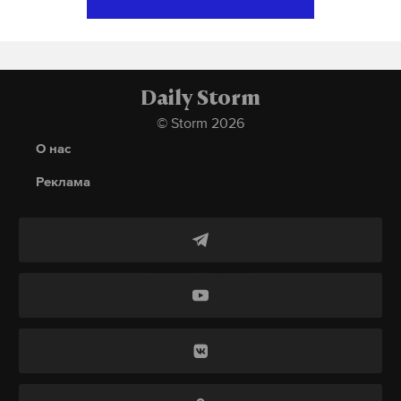
работает там, где тормозит интернет.
миллиона долларов, жениху и невесте подарили
г.
А еще мы есть в
Telegram
,
Дзен
и
VK
.
автомобиль Bentley. Daily Storm сообщал, что
шикарное празднество позволило клану
Фото: © GLOBAL LOOK press/Zach Gibson
Макс
Telegram
Хахалевых охватить
три ветви власти
в
Daily Storm
Краснодарском крае. А вскоре после свадьбы
Дзен
VK
© Storm 2026
стало известно
, что в отношении следователя
О нас
Бадалова инициирована служебная проверка в
связи с подозрением в фальсификации улик по
Реклама
делу об убийстве маленькой девочки.
Фото: © GLOBAL LOOK press/Victor Klyushkin