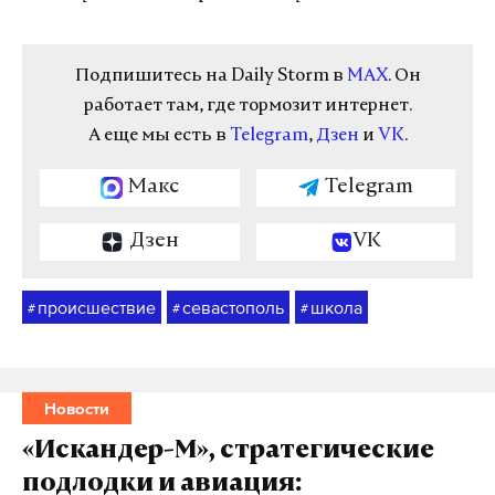
Подпишитесь на Daily Storm в
MAX
. Он
работает там, где тормозит интернет.
А еще мы есть в
Telegram
,
Дзен
и
VK
.
Макс
Telegram
Дзен
VK
происшествие
севастополь
школа
#
#
#
Новости
«Искандер-М», стратегические
подлодки и авиация: