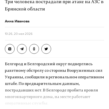
Три человека пострадали при атаке на АЗС в
летательных аппаратов, 73 надводных корабля и
Брянской области
13 подводных лодок, из которых восемь —
атомные ракетные подводные крейсеры
Анна Иванова
стратегического назначения. Также в ходе
маневров отрабатываются вопросы совместной
10:26, 20 мая 2026
подготовки и применения ядерного оружия,
размещенного на белорусской территории.
Это третьи совместные ядерные учения России и
Белгород и Белгородский округ подверглись
Белоруссии с момента размещения Москвой
ракетному обстрелу со стороны Вооруженных сил
ядерного оружия в соседней республике. О начале
Украины, сообщили в региональном оперативном
маневров 18 мая первым
сообщил
Минск. В
штабе. По предварительным данным,
белорусском военном ведомстве заявили, что
пострадавших нет. В Белгороде пробита кровля
целями тренировок являются повышение уровня
многоквартирного дома, на месте работают
подготовки личного состава, проверка готовности
оперативные службы.
вооружения и техники, а также отработка боевого