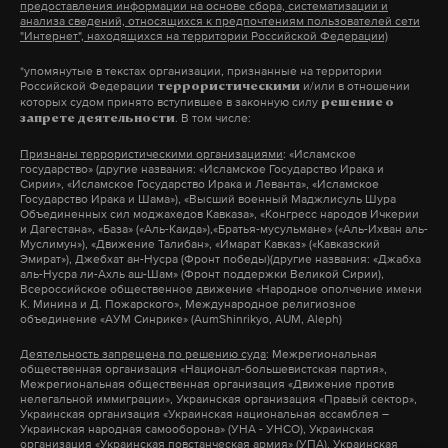
предоставления информации на основе сбора, систематизации и
анализа сведений, относящихся к предпочтениям пользователей сети
"Интернет", находящихся на территории Российской Федерации)
*упомянутые в текстах организации, признанные на территории
Российской Федерации
и/или в отношении
террористическими
которых судом принято вступившее в законную силу
решение о
. В том числе:
запрете деятельности
Признаны террористическими организациями
: «Исламское
государство» (другие названия: «Исламское Государство Ирака и
Сирии», «Исламское Государство Ирака и Леванта», «Исламское
Государство Ирака и Шама»), «Высший военный Маджлисуль Шура
Объединенных сил моджахедов Кавказа», «Конгресс народов Ичкерии
и Дагестана», «База» («Аль-Каида»),«Братья-мусульмане» («Аль-Ихван аль-
Муслимун»), «Движение Талибан», «Имарат Кавказ» («Кавказский
Эмират»), Джебхат ан-Нусра (Фронт победы)(другие названия: «Джабха
аль-Нусра ли-Ахль аш-Шам» (Фронт поддержки Великой Сирии),
Всероссийское общественное движение «Народное ополчение имени
К. Минина и Д. Пожарского», Международное религиозное
объединение «АУМ Синрике» (AumShinrikyo, AUM, Aleph)
Деятельность запрещена по решению суда
: Межрегиональная
общественная организация «Национал-большевистская партия»,
Межрегиональная общественная организация «Движение против
нелегальной иммиграции», Украинская организация «Правый сектор»,
Украинская организация «Украинская национальная ассамблея –
Украинская народная самооборона» (УНА - УНСО), Украинская
организация «Украинская повстанческая армия» (УПА), Украинская