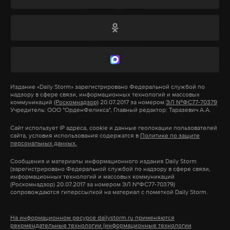
Подпишитесь на Daily Storm в
MAX
. Он
работает там, где тормозит интернет.
А еще мы есть в
Telegram
,
Дзен
и
VK
.
Издание
«Daily Storm»
зарегистрировано Федеральной службой по
надзору в сфере связи, информационных технологий и массовых
коммуникаций
(Роскомнадзор)
20.07.2017 за номером
ЭЛ №ФС77-70379
Макс
Telegram
Учредитель: ООО "ОрденФеликса", Главный редактор: Таразевич А.А.
Сайт использует IP адреса, cookie и данные геолокации пользователей
Дзен
VK
Фото: © wikipedia.org
сайта, условия использования содержатся в
Политике по защите
персональных данных.
Сообщения и материалы информационного издания Daily Storm
Фото: © GLOBAL LOOK press
(зарегистрировано Федеральной службой по надзору в сфере связи,
информационных технологий и массовых коммуникаций
(Роскомнадзор) 20.07.2017 за номером ЭЛ №ФС77-70379)
сопровождаются гиперссылкой на материал с пометкой Daily Storm.
На информационном ресурсе dailystorm.ru применяются
рекомендательные технологии (информационные технологии