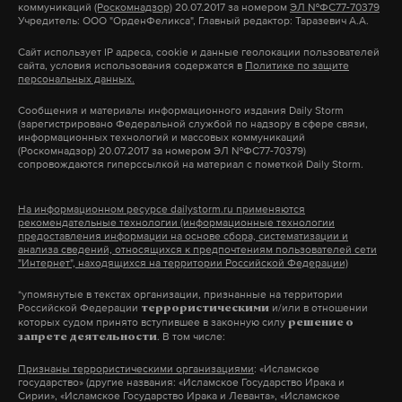
коммуникаций
(Роскомнадзор)
20.07.2017 за номером
ЭЛ №ФС77-70379
Учредитель: ООО "ОрденФеликса", Главный редактор: Таразевич А.А.
Сайт использует IP адреса, cookie и данные геолокации пользователей
сайта, условия использования содержатся в
Политике по защите
персональных данных.
Сообщения и материалы информационного издания Daily Storm
(зарегистрировано Федеральной службой по надзору в сфере связи,
информационных технологий и массовых коммуникаций
(Роскомнадзор) 20.07.2017 за номером ЭЛ №ФС77-70379)
сопровождаются гиперссылкой на материал с пометкой Daily Storm.
На информационном ресурсе dailystorm.ru применяются
рекомендательные технологии (информационные технологии
предоставления информации на основе сбора, систематизации и
анализа сведений, относящихся к предпочтениям пользователей сети
"Интернет", находящихся на территории Российской Федерации)
*упомянутые в текстах организации, признанные на территории
Российской Федерации
и/или в отношении
террористическими
которых судом принято вступившее в законную силу
решение о
. В том числе:
запрете деятельности
Признаны террористическими организациями
: «Исламское
государство» (другие названия: «Исламское Государство Ирака и
Сирии», «Исламское Государство Ирака и Леванта», «Исламское