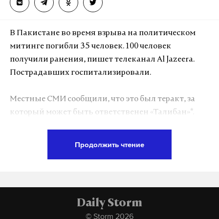
и КамАЗом. В результате ДТП погибли восемь
человек, а еще 16 получили ранения.
В Пакистане во время взрыва на политическом
митинге погибли 35 человек. 100 человек
11 июня в Калмыкии Lada Largus
столкнулась
с
получили ранения, пишет телеканал Al Jazeera.
грузовиком. Жертвами ДТП стали шесть человек,
Пострадавших госпитализировали.
в том числе двое детей.
Местные СМИ сообщили, что это был теракт, за
который может быть ответственен «Талибан»*.
Подпишитесь на Daily Storm в
MAX
. Он
Никакая организация пока не взяла на себя
работает там, где тормозит интернет.
ответственность за взрыв.
А еще мы есть в
Telegram
,
Дзен
и
VK
.
Продолжить чтение
Макс
Telegram
Теракт в провинции Хайбер-Пахтунхва на северо-
западе Пакистана устроил террорист-смертник на
Дзен
VK
съезде партии «Собрание исламских богословов»,
Daily Storm
сообщил телеканал Geo News.
авария
смертельное дтп
дтп
урал
© Storm 2026
#
#
#
#