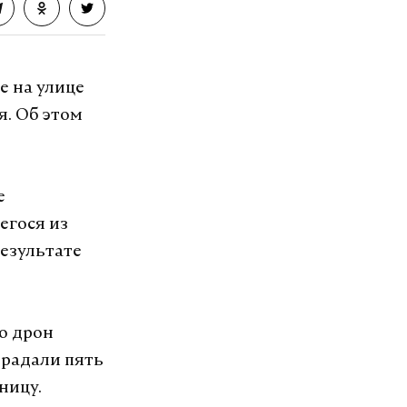
е на улице
я. Об этом
е
егося из
результате
о дрон
традали пять
ницу.