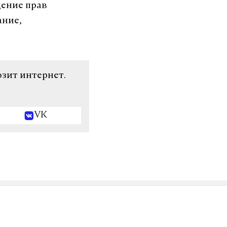
дение прав
ание,
озит интернет.
VK