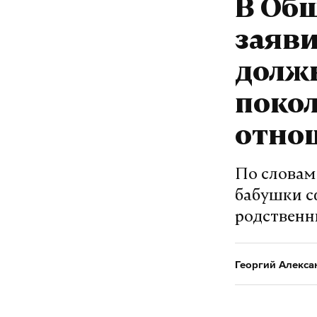
В Об
заяви
долж
поко
отно
По словам
бабушки с
родственн
Георгий Алекса