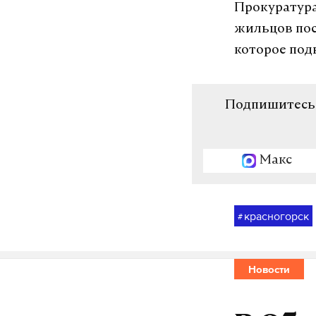
Прокуратура
жильцов пос
которое под
Подпишитесь н
Макс
красногорск
#
Новости