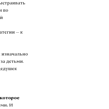
ыстраивать
и по
ей
атегии — к
я изначально
за детьми.
 дедушек
 которое
ыми. И