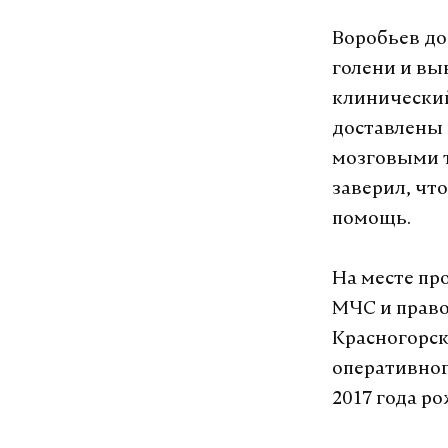
Воробьев до
голени и вы
клинический
доставлены 
мозговыми 
заверил, чт
помощь.
На месте пр
МЧС и право
Красногорск
оперативног
2017 года р