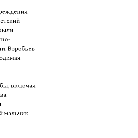
вреждения
Детский
 были
пно-
и. Воробьев
ходимая
жбы, включая
ава
и
ий мальчик