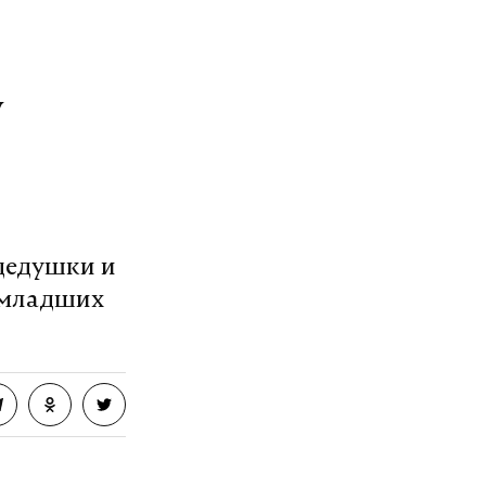
у
дедушки и
 младших