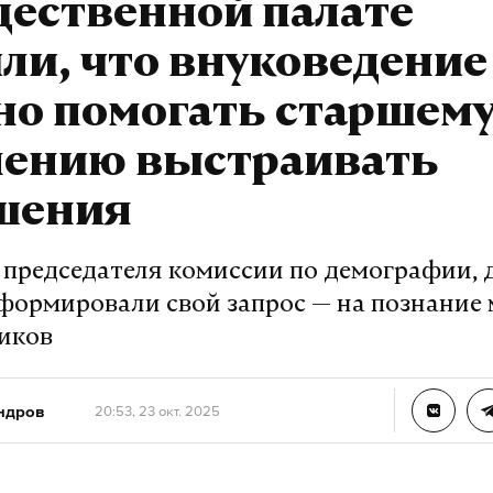
щественной палате
ли, что внуковедение
но помогать старшем
лению выстраивать
шения
 председателя комиссии по демографии, 
формировали свой запрос — на познание
иков
ндров
20:53, 23 окт. 2025