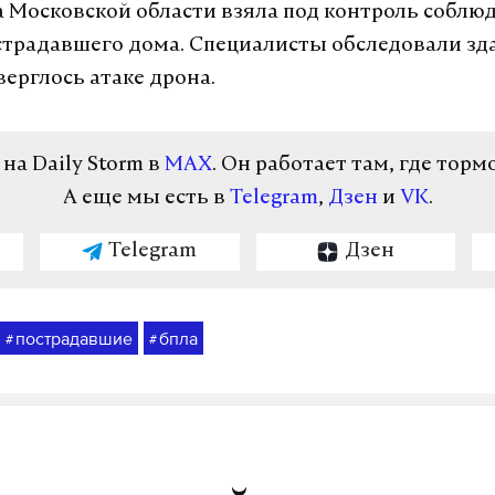
 Московской области взяла под контроль соблю
традавшего дома. Специалисты обследовали зд
верглось атаке дрона.
а Daily Storm в
MAX
. Он работает там, где торм
А еще мы есть в
Telegram
,
Дзен
и
VK
.
Telegram
Дзен
пострадавшие
бпла
#
#