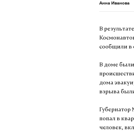
Анна Иванова
В результат
Космонавтов
сообщили в 
В доме были
происшестви
дома эвакуир
взрыва был
Губернатор 
попал в ква
человек, вк