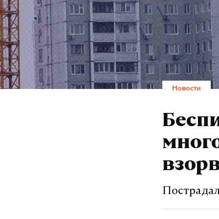
Новости
Беспи
много
взор
Пострадали