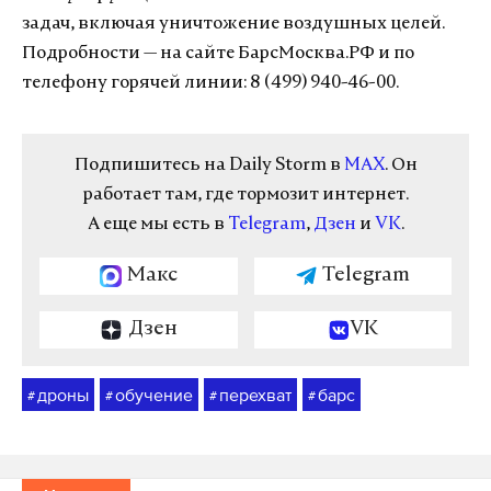
задач, включая уничтожение воздушных целей.
Подробности — на сайте БарсМосква.РФ и по
телефону горячей линии: 8 (499) 940-46-00.
Подпишитесь на Daily Storm в
MAX
. Он
работает там, где тормозит интернет.
А еще мы есть в
Telegram
,
Дзен
и
VK
.
Макс
Telegram
Дзен
VK
дроны
обучение
перехват
барс
#
#
#
#