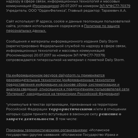
надзору в сфере связи, информационных технологий и массовых
праворульных автомобилей — это 3,6% автопарка
коммуникаций
(Роскомнадзор)
20.07.2017 за номером
ЭЛ №ФС77-70379
Учредитель: ООО "ОрденФеликса", Главный редактор: Таразевич А.А.
страны. Такие машины включены в
президентскую стратегию повышения
Сайт использует IP адреса, cookie и данные геолокации пользователей
сайта, условия использования содержатся в
Политике по защите
безопасности движения до 2036 года, но
персональных данных.
запрещать их не планируют.
Сообщения и материалы информационного издания Daily Storm
(зарегистрировано Федеральной службой по надзору в сфере связи,
информационных технологий и массовых коммуникаций
(Роскомнадзор) 20.07.2017 за номером ЭЛ №ФС77-70379)
сопровождаются гиперссылкой на материал с пометкой Daily Storm.
Подпишитесь на Daily Storm в
MAX
. Он
работает там, где тормозит интернет.
На информационном ресурсе dailystorm.ru применяются
А еще мы есть в
Telegram
,
Дзен
и
VK
.
рекомендательные технологии (информационные технологии
предоставления информации на основе сбора, систематизации и
анализа сведений, относящихся к предпочтениям пользователей сети
Макс
Telegram
"Интернет", находящихся на территории Российской Федерации)
*упомянутые в текстах организации, признанные на территории
Дзен
VK
Российской Федерации
и/или в отношении
террористическими
которых судом принято вступившее в законную силу
решение о
. В том числе:
запрете деятельности
минтранс
машина
пдд
#
#
#
Признаны террористическими организациями
: «Исламское
государство» (другие названия: «Исламское Государство Ирака и