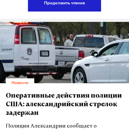
Продолжить чтение
величиной международных резервных активов
Фото: © GLOBAL LOOK press/Sergey Kovalev
(МРА), рассчитанной в соответствии со
Специальным стандартом распространения
данных (ССРД) МВФ», – сообщается на сайте
организации.
Нацбанк пояснил, что активы, которые не
учитываются в методике МВФ, останутся на
балансе ведомства. Российский рубль будет
использоваться «для исполнения
Новости
соответствующих обязательств», а также «в
качестве дополнительного источника
Оперативные действия полиции
пополнения золотовалютных резервов».
США: александрийский стрелок
задержан
Ранее в Белоруссии использовали стандарты МВФ
и национальные правила, согласно которым
Полиция Александрии сообщает о