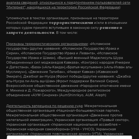
анализа сведений, относящихся к предпочтениям пользователей сети
"Интернет", находящихся на территории Российской Федерации)
*упомянутые в текстах организации, признанные на территории
Российской Федерации
и/или в отношении
террористическими
которых судом принято вступившее в законную силу
решение о
. В том числе:
запрете деятельности
Признаны террористическими организациями
: «Исламское
государство» (другие названия: «Исламское Государство Ирака и
Сирии», «Исламское Государство Ирака и Леванта», «Исламское
Государство Ирака и Шама»), «Высший военный Маджлисуль Шура
Объединенных сил моджахедов Кавказа», «Конгресс народов Ичкерии
и Дагестана», «База» («Аль-Каида»),«Братья-мусульмане» («Аль-Ихван аль-
Муслимун»), «Движение Талибан», «Имарат Кавказ» («Кавказский
Эмират»), Джебхат ан-Нусра (Фронт победы)(другие названия: «Джабха
аль-Нусра ли-Ахль аш-Шам» (Фронт поддержки Великой Сирии),
Всероссийское общественное движение «Народное ополчение имени
К. Минина и Д. Пожарского», Международное религиозное
объединение «АУМ Синрике» (AumShinrikyo, AUM, Aleph)
Деятельность запрещена по решению суда
: Межрегиональная
общественная организация «Национал-большевистская партия»,
Межрегиональная общественная организация «Движение против
нелегальной иммиграции», Украинская организация «Правый сектор»,
Украинская организация «Украинская национальная ассамблея –
Украинская народная самооборона» (УНА - УНСО), Украинская
организация «Украинская повстанческая армия» (УПА), Украинская
организация «Тризуб им. Степана Бандеры», Украинская организация