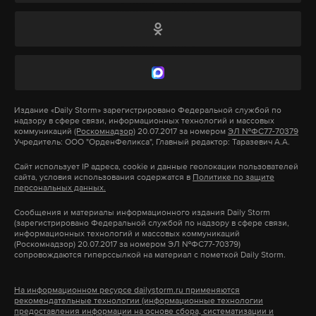
Подпишитесь на Daily Storm в
MAX
. Он
работает там, где тормозит интернет.
А еще мы есть в
Telegram
,
Дзен
и
VK
.
Издание
«Daily Storm»
зарегистрировано Федеральной службой по
надзору в сфере связи, информационных технологий и массовых
Макс
Telegram
коммуникаций
(Роскомнадзор)
20.07.2017 за номером
ЭЛ №ФС77-70379
Учредитель: ООО "ОрденФеликса", Главный редактор: Таразевич А.А.
Дзен
VK
Сайт использует IP адреса, cookie и данные геолокации пользователей
сайта, условия использования содержатся в
Политике по защите
персональных данных.
Фото: © GLOBA LOOK press/Ron Sachs
Сообщения и материалы информационного издания Daily Storm
(зарегистрировано Федеральной службой по надзору в сфере связи,
информационных технологий и массовых коммуникаций
(Роскомнадзор) 20.07.2017 за номером ЭЛ №ФС77-70379)
сопровождаются гиперссылкой на материал с пометкой Daily Storm.
На информационном ресурсе dailystorm.ru применяются
рекомендательные технологии (информационные технологии
предоставления информации на основе сбора, систематизации и