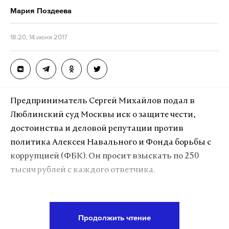
переходу к новому формату действий, который
Мария Поздеева
«позволит оптимально защитить Украину от
гибридных средств войны».
18:20, 14 июня 2017
Фото: © GLOBAL LOOK press/Sergii Kharchenko
Предприниматель Сергей Михайлов подал в
Подпишитесь на Daily Storm в
MAX
. Он
Люблинский суд Москвы иск о защите чести,
работает там, где тормозит интернет.
достоинства и деловой репутации против
А еще мы есть в
Telegram
,
Дзен
и
VK
.
политика Алексея Навального и Фонда борьбы с
Макс
Telegram
коррупцией (ФБК). Он просит взыскать по 250
тысяч рублей с каждого ответчика.
Дзен
VK
Михайлов требует опровергнуть сведения из
фильма «Чайка». В нем бизнесмена называют
Продолжить чтение
криминальным авторитетом. Истец просит