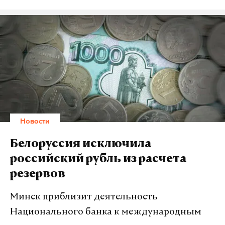
гуманитарном образовательном пространстве».
Министр заявила, что развитие «божественной»
науки будет поддерживаться путем увеличения
числа бюджетных мест для студентов. На 2017-
2018 учебный год уже выделено 279 бесплатных
мест для бакалавров, 180 для магистров и 16 для
аспирантов теологов. Их распределят между 51
вузом, где уже есть это направление.
Новости
Васильева отметила, что из года в год интерес к
богословию среди молодых людей растет. «За
Белоруссия исключила
последние два года увеличились контрольные
российский рубль из расчета
цифры приема по данному направлению. В этом
резервов
году мы выделили на бакалавриат 279 мест... В
2018-2019 годах — уже 632 места. Этот процесс
Минск приблизит деятельность
будет развиваться и дальше», – уверила она
Национального банка к международным
собравшихся.