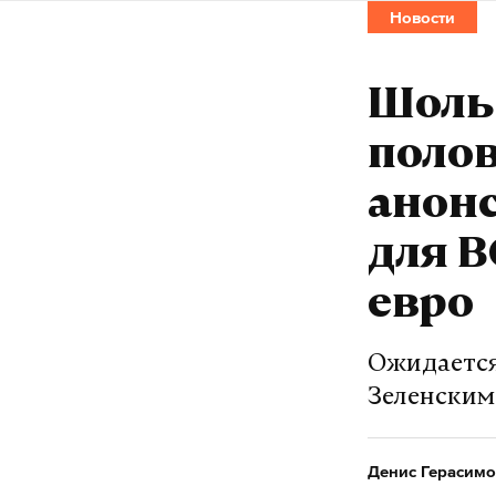
Новости
Шольц
полов
анон
для В
евро
Ожидается
Зеленским
Денис Герасимо