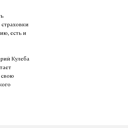
ть
е страховки
ию, есть и
рий Кулеба
атает
 свою
кого