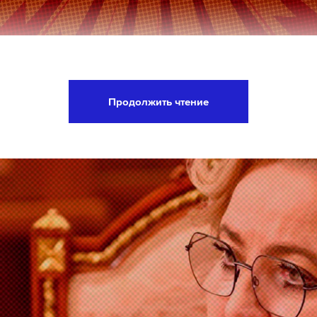
мании Олаф Шольц прибыл в Киев. Об этом пише
ется, что в столице Украины политик проведет 
Продолжить чтение
м Владимиром Зеленским.
а Daily Storm в
MAX
. Он работает там, где торм
А еще мы есть в
Telegram
,
Дзен
и
VK
.
Telegram
Дзен
egel указывает, что своим визитом канцлер хоче
 Германия продолжает находиться на стороне Ук