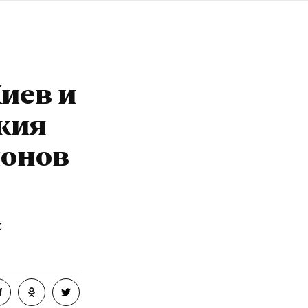
Киев и
жия
ионов
с