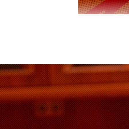
Канцлер Гер
DPA. Отмеча
президенто
Подпишитесь н
Макс
Издание Spi
понять, что