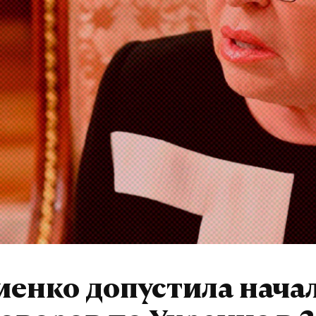
ибытии на Украину также заявил, что намерен 
еву оружия на сумму 650 миллионов евро. Он по
ния намерены передать украинской стороне до 
визит Шольца в Киев за последние два с половин
раз канцлер был на Украине в июне 2022 года в
м Франции Эммануэлем Макроном.
владимир зеленский
шольц
поставки оружия
#
#
в
журналист отдела «undefined»
енко допустила нача