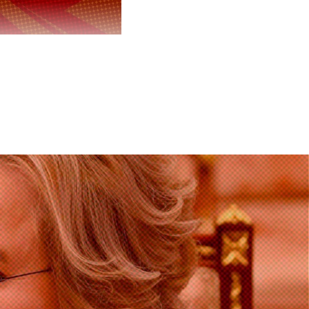
т агентство
переговоры с
озит интернет.
VK
т дать
раины.