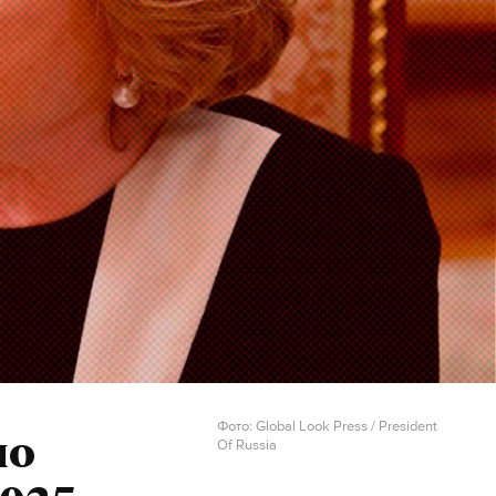
обсудить
дчеркнул,
конца
ой года. В
месте с
Фото: Global Look Press / President
ло
Of Russia