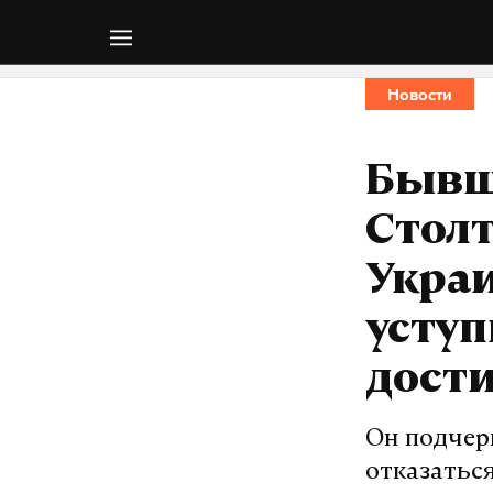
Новости
Бывш
Столт
Укра
уступ
дост
Он подчерк
отказаться