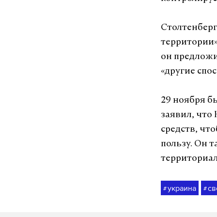
Столтенберг
территории»
он предложи
«другие спо
29 ноября 
заявил, что 
средств, чт
пользу. Он 
территориал
украина
св
#
#