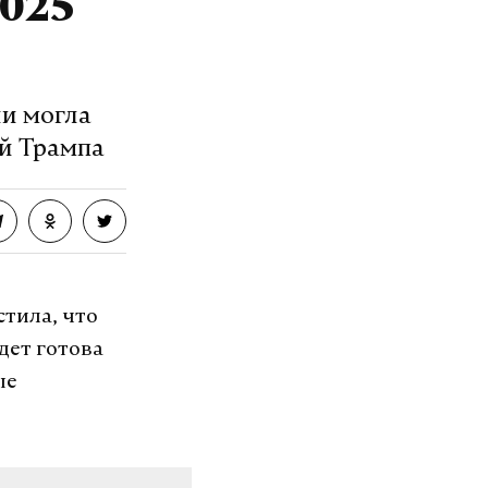
2025
ии могла
й Трампа
тила, что
дет готова
ые