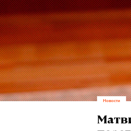
Шольц по пр
поставки Ки
что вооруже
декабря.
Это первый 
предыдущий 
президенто
германия
#
#
Новости
Денис Герасимо
Матви