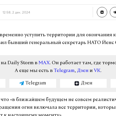
12:58, 2 дек. 2024
временно уступить территории для окончания 
вил бывший генеральный секретарь НАТО Йенс 
а Daily Storm в
MAX
. Он работает там, где торм
А еще мы есть в
Telegram
,
Дзен
и
VK
.
Telegram
Дзен
 что «в ближайшем будущем не совсем реалисти
ращения огня включала все территории, которы
т к настоящему моменту».