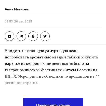
поддерживает контакт с турецкой стороной.
Анна Иванова
Подпишитесь на Daily Storm в
MAX
. Он
09:53, 26 авг. 2025
работает там, где тормозит интернет.
А еще мы есть в
Telegram
,
Дзен
и
VK
.
Макс
Telegram
Увидеть настоящую удмуртскую печь,
Дзен
VK
попробовать ароматные оладьи табани и купить
варенье из кедровых шишек можно было на
босфор
турция
плавание
гастрономическом фестивале «Вкусы России» на
#
#
#
ВДНХ. Мероприятие объединило продавцов из 77
регионов страны.
Подпишитесь на Daily Storm в
MAX
. Он
Продолжить чтение