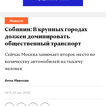
работает там, где тормозит интернет.
А еще мы есть в
Telegram
,
Дзен
и
VK
.
Макс
Telegram
Новости
Собянин: В крупных городах
Дзен
VK
должен доминировать
общественный транспорт
Сейчас Москва занимает второе место по
количеству автомобилей на тысячу
человек
Анна Иванова
09:11, 26 авг. 2025
Одним из главных гастрономических хитов стали