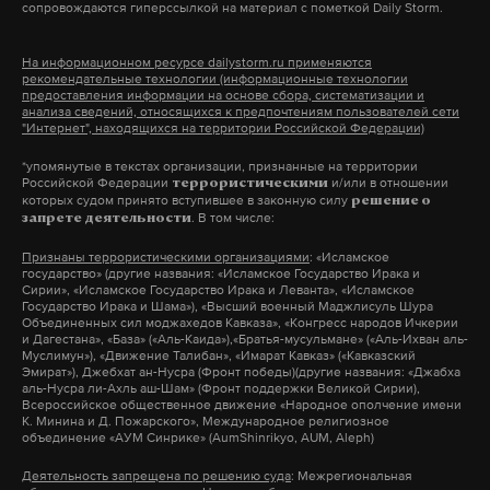
сопровождаются гиперссылкой на материал с пометкой Daily Storm.
Напомним, взрыв
произошел
15 августа. Было
возбуждено уголовное дело по статье о
На информационном ресурсе dailystorm.ru применяются
нарушении требований промышленной
рекомендательные технологии (информационные технологии
предоставления информации на основе сбора, систематизации и
безопасности опасных производственных
анализа сведений, относящихся к предпочтениям пользователей сети
"Интернет", находящихся на территории Российской Федерации)
объектов, повлекшем по неосторожности смерть
двух или более лиц.
*упомянутые в текстах организации, признанные на территории
Российской Федерации
и/или в отношении
террористическими
которых судом принято вступившее в законную силу
решение о
. В том числе:
запрете деятельности
Подпишитесь на Daily Storm в
MAX
. Он
Признаны террористическими организациями
: «Исламское
государство» (другие названия: «Исламское Государство Ирака и
работает там, где тормозит интернет.
Сирии», «Исламское Государство Ирака и Леванта», «Исламское
А еще мы есть в
Telegram
,
Дзен
и
VK
.
Государство Ирака и Шама»), «Высший военный Маджлисуль Шура
Объединенных сил моджахедов Кавказа», «Конгресс народов Ичкерии
и Дагестана», «База» («Аль-Каида»),«Братья-мусульмане» («Аль-Ихван аль-
Макс
Telegram
Муслимун»), «Движение Талибан», «Имарат Кавказ» («Кавказский
Эмират»), Джебхат ан-Нусра (Фронт победы)(другие названия: «Джабха
аль-Нусра ли-Ахль аш-Шам» (Фронт поддержки Великой Сирии),
Всероссийское общественное движение «Народное ополчение имени
Дзен
VK
К. Минина и Д. Пожарского», Международное религиозное
объединение «АУМ Синрике» (AumShinrikyo, AUM, Aleph)
рязанская область
взрыв
погибшие
Деятельность запрещена по решению суда
: Межрегиональная
#
#
#