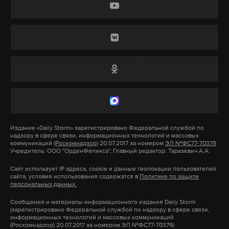
работы завершены, однако муниципальный
режим чрезвычайной ситуации еще действует. На
Подпишитесь на Daily Storm в
MAX
. Он
территории предприятия продолжаются работы
работает там, где тормозит интернет.
по ликвидации последствий.
А еще мы есть в
Telegram
,
Дзен
и
VK
.
Макс
Telegram
Семьи погибших получат выплаты свыше пяти
миллионов рублей, включая компенсации от
Дзен
VK
предприятия, регионального бюджета и
Социального фонда России. В больницах Рязани и
москва
сергей собянин
#
#
Москвы остаются 37 пострадавших, еще 120
Издание
«Daily Storm»
зарегистрировано Федеральной службой по
надзору в сфере связи, информационных технологий и массовых
человек лечатся амбулаторно. Все они получат
общественный транспорт
коммуникаций
(Роскомнадзор)
20.07.2017 за номером
ЭЛ №ФС77-70379
#
Учредитель: ООО "ОрденФеликса", Главный редактор: Таразевич А.А.
компенсации от 413 тысяч до 1,2 миллиона рублей
в зависимости от тяжести вреда здоровью.
Сайт использует IP адреса, cookie и данные геолокации пользователей
сайта, условия использования содержатся в
Политике по защите
персональных данных.
Губернатор подчеркнул, что следственные органы
Сообщения и материалы информационного издания Daily Storm
вскоре установят причины взрыва на объекте.
(зарегистрировано Федеральной службой по надзору в сфере связи,
информационных технологий и массовых коммуникаций
(Роскомнадзор) 20.07.2017 за номером ЭЛ №ФС77-70379)