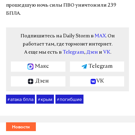
прошедшую ночь силы ПВО уничтожили 239
БПЛА.
Подпишитесь на Daily Storm в
MAX
. Он
работает там, где тормозит интернет.
А еще мы есть в
Telegram
,
Дзен
и
VK
.
Макс
Telegram
Дзен
VK
атака бпла
крым
погибшие
#
#
#
Новости