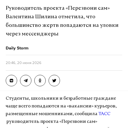
соглашения»,
— указал Слуцкий.
Руководитель проекта «Перезвони сам»
Валентина Шилина отметила, что
По его словам, «Центр организации дорожного
большинство жертв попадаются на уловки
движения» направил партии письмо, в котором
через мессенджеры
рассказал «о вопиюще несправедливом
увольнении своего руководителя Галицкой
Daily Storm
Ольги Николаевны».
20:46, 20 июня 2026
«Галицкая создала Центр функционирования
систем видеоконтроля и видеофиксации,
позволивший отказаться от заключения
государственных контрактов на техническое
Студенты, школьники и безработные граждане
обслуживание комплексов фиксации
чаще всего попадаются на «вакансии» курьеров,
нарушений ПДД с коммерческими
размещенные мошенниками, сообщила
ТАСС
организациями — такое решение принесло
руководитель проекта «Перезвони сам»
бюджету Краснодарского края сотни