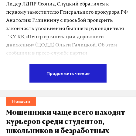
Лидер ЛДПР Леонид Слуцкий обратился к
первому заместителю Генерального прокурора РФ
Анатолию Разинкину с просьбой проверить
законность увольнения бывшего руководителя
ГКУ КК «Центр организации дорожного
движения» (ЦОДД) Ольги Галицкой. Об этом
сообщили в пресс-службе партии.
«ЛДПР неоднократно требовала прекратить
Продолжить чтение
превращать обеспечение дорожной
безопасности в бизнес. Мы убеждены —
деньги от штрафов за нарушение ПДД
Новости
должны идти на развитие инфраструктуры, а
не в карманы к расчетливым дельцам. Ранее
Мошенники чаще всего находят
ЛДПР призывала передать все дорожные
курьеров среди студентов,
камеры под государственный контроль,
школьников и безработных
а также проверить все концессионные