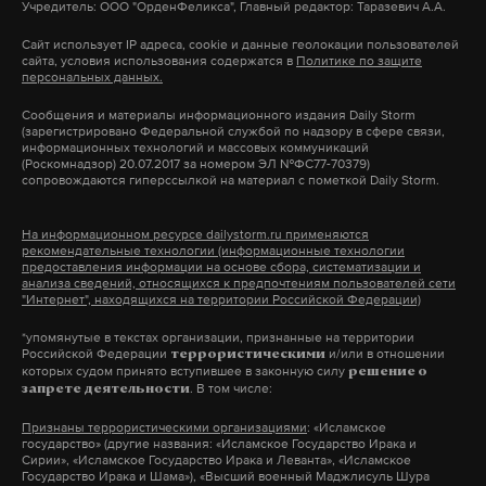
Учредитель: ООО "ОрденФеликса", Главный редактор: Таразевич А.А.
Данный документ содержит план «10 шагов к
Сайт использует IP адреса, cookie и данные геолокации пользователей
сайта, условия использования содержатся в
Политике по защите
справедливости и возрождению», который
персональных данных.
включает в себя инициативы по реформированию
Сообщения и материалы информационного издания Daily Storm
социально-экономической сферы, развитию
(зарегистрировано Федеральной службой по надзору в сфере связи,
информационных технологий и массовых коммуникаций
спорта, а также меры поддержки молодежи и
(Роскомнадзор) 20.07.2017 за номером ЭЛ №ФС77-70379)
сопровождаются гиперссылкой на материал с пометкой Daily Storm.
многодетных семей.
На информационном ресурсе dailystorm.ru применяются
Голосование на выборах в Госдуму пройдет с 18 по
рекомендательные технологии (информационные технологии
предоставления информации на основе сбора, систематизации и
20 сентября 2026 года.
анализа сведений, относящихся к предпочтениям пользователей сети
"Интернет", находящихся на территории Российской Федерации)
*упомянутые в текстах организации, признанные на территории
Российской Федерации
и/или в отношении
террористическими
Подпишитесь на Daily Storm в
MAX
. Он
которых судом принято вступившее в законную силу
решение о
работает там, где тормозит интернет.
. В том числе:
запрете деятельности
А еще мы есть в
Telegram
,
Дзен
и
VK
.
Признаны террористическими организациями
: «Исламское
государство» (другие названия: «Исламское Государство Ирака и
Сирии», «Исламское Государство Ирака и Леванта», «Исламское
Макс
Telegram
Государство Ирака и Шама»), «Высший военный Маджлисуль Шура