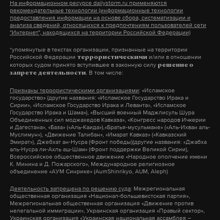
На информационном ресурсе dailystorm.ru применяются
силах России в период специальной военной
рекомендательные технологии (информационные технологии
предоставления информации на основе сбора, систематизации и
операции на Украине.
анализа сведений, относящихся к предпочтениям пользователей сети
"Интернет", находящихся на территории Российской Федерации)
сво
служба по контракту
минобороны
#
#
#
*упомянутые в текстах организации, признанные на территории
теракт в крокус сити холле
Российской Федерации
и/или в отношении
#
террористическими
которых судом принято вступившее в законную силу
решение о
. В том числе:
запрете деятельности
Признаны террористическими организациями
: «Исламское
государство» (другие названия: «Исламское Государство Ирака и
Сирии», «Исламское Государство Ирака и Леванта», «Исламское
Государство Ирака и Шама»), «Высший военный Маджлисуль Шура
Объединенных сил моджахедов Кавказа», «Конгресс народов Ичкерии
и Дагестана», «База» («Аль-Каида»),«Братья-мусульмане» («Аль-Ихван аль-
Муслимун»), «Движение Талибан», «Имарат Кавказ» («Кавказский
Эмират»), Джебхат ан-Нусра (Фронт победы)(другие названия: «Джабха
аль-Нусра ли-Ахль аш-Шам» (Фронт поддержки Великой Сирии),
Всероссийское общественное движение «Народное ополчение имени
К. Минина и Д. Пожарского», Международное религиозное
объединение «АУМ Синрике» (AumShinrikyo, AUM, Aleph)
Деятельность запрещена по решению суда
: Межрегиональная
общественная организация «Национал-большевистская партия»,
Межрегиональная общественная организация «Движение против
нелегальной иммиграции», Украинская организация «Правый сектор»,
Украинская организация «Украинская национальная ассамблея –