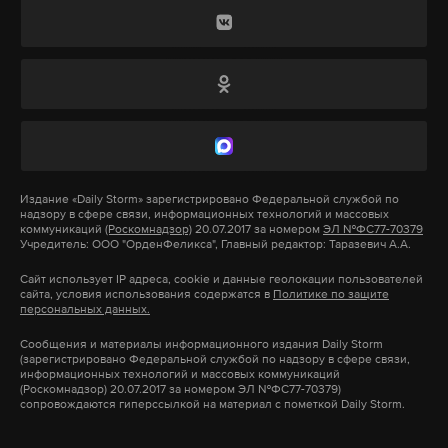
Дзен
VK
В Минобороны пояснили, что «в ходе
собеседований, проведенных за последнюю
неделю в пунктах отбора в городах России,
большинство кандидатов в качестве основного
мотива заключить контракт указывали желание
Издание
«Daily Storm»
зарегистрировано Федеральной службой по
надзору в сфере связи, информационных технологий и массовых
отомстить за погибших в трагедии,
коммуникаций
(Роскомнадзор)
20.07.2017 за номером
ЭЛ №ФС77-70379
Учредитель: ООО "ОрденФеликса", Главный редактор: Таразевич А.А.
произошедшей 22 марта 2024 года в
Подмосковье».
Сайт использует IP адреса, cookie и данные геолокации пользователей
сайта, условия использования содержатся в
Политике по защите
персональных данных.
19 марта Госдума приняла во втором и третьем
Сообщения и материалы информационного издания Daily Storm
чтениях два законопроекта, закрепляющие
(зарегистрировано Федеральной службой по надзору в сфере связи,
информационных технологий и массовых коммуникаций
механизм освобождения от уголовной
(Роскомнадзор) 20.07.2017 за номером ЭЛ №ФС77-70379)
сопровождаются гиперссылкой на материал с пометкой Daily Storm.
ответственности граждан, заключивших
контракт о прохождении службы в Вооруженных