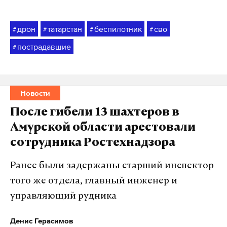
дрон
татарстан
беспилотник
сво
#
#
#
#
пострадавшие
#
Новости
После гибели 13 шахтеров в
Амурской области арестовали
сотрудника Ростехнадзора
Ранее были задержаны старший инспектор
того же отдела, главный инженер и
управляющий рудника
Денис Герасимов