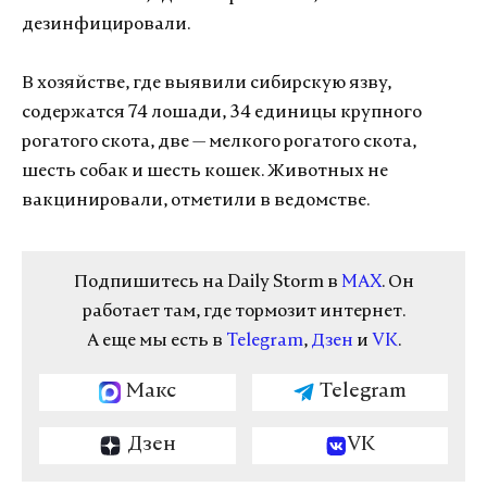
дезинфицировали.
В хозяйстве, где выявили сибирскую язву,
содержатся 74 лошади, 34 единицы крупного
рогатого скота, две
—
мелкого рогатого скота,
шесть собак и шесть кошек. Животных не
вакцинировали, отметили в ведомстве.
Подпишитесь на Daily Storm в
MAX
. Он
работает там, где тормозит интернет.
А еще мы есть в
Telegram
,
Дзен
и
VK
.
Макс
Telegram
Дзен
VK