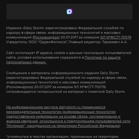
взорвать
Задержан гражданин России, которого
обучали на Украине минно-взрывному
делу
Издание
«Daily Storm»
зарегистрировано Федеральной службой по
надзору в сфере связи, информационных технологий и массовых
коммуникаций
(Роскомнадзор)
20.07.2017 за номером
ЭЛ №ФС77-70379
3 июля 2023
Учредитель: ООО "ОрденФеликса", Главный редактор: Таразевич А.А.
Против россиянина завели уголовное дело о
госизмене. Мужчину арестовали.
Сайт использует IP адреса, cookie и данные геолокации пользователей
сайта, условия использования содержатся в
Политике по защите
персональных данных.
В мае Лефортовский суд Москвы арестовал
неонацизм
теракт
сахалин
фсб
#
#
#
#
Сообщения и материалы информационного издания Daily Storm
уроженку Крыма Ление Умерову по подозрению в
(зарегистрировано Федеральной службой по надзору в сфере связи,
информационных технологий и массовых коммуникаций
госизмене. Материалы ее дела засекретили.
(Роскомнадзор) 20.07.2017 за номером ЭЛ №ФС77-70379)
сопровождаются гиперссылкой на материал с пометкой Daily Storm.
На информационном ресурсе dailystorm.ru применяются
рекомендательные технологии (информационные технологии
предоставления информации на основе сбора, систематизации и
В Москве арестовали
анализа сведений, относящихся к предпочтениям пользователей сети
"Интернет", находящихся на территории Российской Федерации)
уроженку Крыма Умерову по
подозрению в госизмене
*упомянутые в текстах организации, признанные на территории