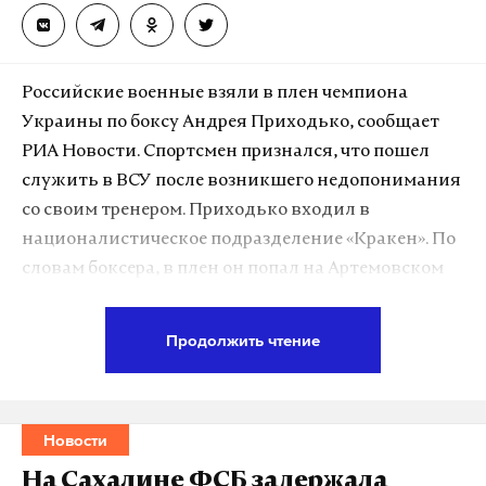
Российские военные взяли в плен чемпиона
Украины по боксу Андрея Приходько, сообщает
РИА Новости. Спортсмен признался, что пошел
служить в ВСУ после возникшего недопонимания
со своим тренером. Приходько входил в
националистическое подразделение «Кракен». По
словам боксера, в плен он попал на Артемовском
направлении, когда бойцы пошли в наступление
из населенного пункта Часов Яр.
Продолжить чтение
Приходько
рассказал
, что на Украине для
успешного построения карьеры нужно
Новости
обязательно иметь военный билет, поэтому он,
будучи победителем турниров по боксу и
На Сахалине ФСБ задержала