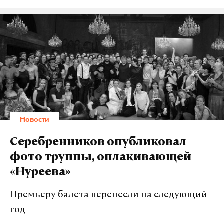
Komsomolskaya
А еще мы есть в
Telegram
,
Дзен
и
VK
.
Макс
Telegram
Дзен
VK
Новости
Серебренников опубликовал
фото труппы, оплакивающей
«Нуреева»
Премьеру балета перенесли на следующий
год