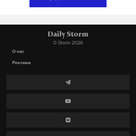
собственном автомобиле. Несколько раз
выстрелив из охотничьей винтовки, мужчина
быстро уехал. Через некоторое время он
постучался в дом неподалеку.
Daily Storm
© Storm 2026
Подпишитесь на Daily Storm в
MAX
. Он
О нас
работает там, где тормозит интернет.
Реклама
А еще мы есть в
Telegram
,
Дзен
и
VK
.
Макс
Telegram
Дзен
VK
«Убийца заходил к нам в дом на Таганрогской. Он
подъехал и попросил помыть руки! Руки были в
крови. На вопрос "Что случилось" сказал, что