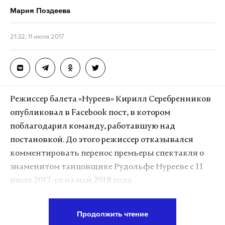
Мария Поздеева
21:32, 11 июля 2017
По мнению Поклонской, подобные публикации
направлены на разрушение «великой связи»
между братскими народами. А их авторы – враги,
Режиссер балета «Нуреев» Кирилл Серебренников
испуганные «многонациональным Русским
опубликовал в Facebook пост, в котором
Народом».
поблагодарил команду, работавшую над
постановкой. До этого режиссер отказывался
Ранее глава пресс-службы президента России
комментировать перенос премьеры спектакля о
Дмитрий Песков заявил, что в Кремле приняли к
знаменитом танцовщике Рудольфе Нурееве с 11
сведению материалы СМИ о задержаниях и
июля 2017-го на май 2018 года.
расстрелах в Чечне. «Новая газета» утверждала,
что в республике убивали подозреваемых в
«Сегодня была бы премьера. Но Рудик не может
Продолжить чтение
причастности к террористической атаке на
жить без свободы. И он опять упорхнул», —