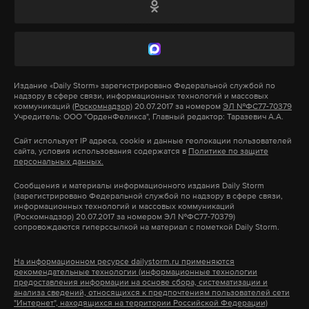
производил задержание. Нас насторожила его
машина без переднего номера. Потом зачем-то
выстрелил два раза в воздух. Но самое главное, что
после выстрелов сказал, что проверяет оружие.
Еще зарядил что-то на заднем сиденье. Был очень
Издание
«Daily Storm»
зарегистрировано Федеральной службой по
надзору в сфере связи, информационных технологий и массовых
нервным! Сел в машину и уехал», – рассказал
коммуникаций
(Роскомнадзор)
20.07.2017 за номером
ЭЛ №ФС77-70379
Учредитель: ООО "ОрденФеликса", Главный редактор: Таразевич А.А.
хозяин дома.
Сайт использует IP адреса, cookie и данные геолокации пользователей
сайта, условия использования содержатся в
Политике по защите
персональных данных.
Сообщения и материалы информационного издания Daily Storm
(зарегистрировано Федеральной службой по надзору в сфере связи,
информационных технологий и массовых коммуникаций
(Роскомнадзор) 20.07.2017 за номером ЭЛ №ФС77-70379)
сопровождаются гиперссылкой на материал с пометкой Daily Storm.
На информационном ресурсе dailystorm.ru применяются
рекомендательные технологии (информационные технологии
предоставления информации на основе сбора, систематизации и
анализа сведений, относящихся к предпочтениям пользователей сети
"Интернет", находящихся на территории Российской Федерации)