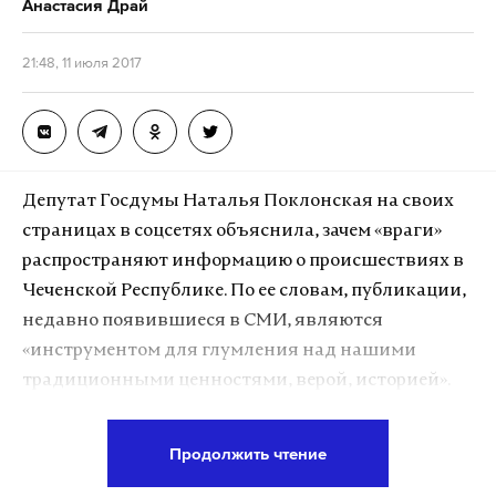
Анастасия Драй
родственниками и бывшими партнерами по
бизнесу Мединского. В пресс-релизе «Яблока»
21:48, 11 июля 2017
утверждается, что «компании заработали на
сговоре 106,3 миллиона рублей».
Фото: © GLOBAL LOOK press/©
Sergey Kovalev
Депутат Госдумы Наталья Поклонская на своих
страницах в соцсетях объяснила, зачем «враги»
Подпишитесь на Daily Storm в
MAX
. Он
распространяют информацию о происшествиях в
работает там, где тормозит интернет.
Чеченской Республике. По ее словам, публикации,
А еще мы есть в
Telegram
,
Дзен
и
VK
.
недавно появившиеся в СМИ, являются
Макс
Telegram
«инструментом для глумления над нашими
традиционными ценностями, верой, историей».
Дзен
VK
Продолжить чтение
Подпишитесь на Daily Storm в
MAX
. Он
Фото: © GLOBAL LOOK press/Pravda
работает там, где тормозит интернет.