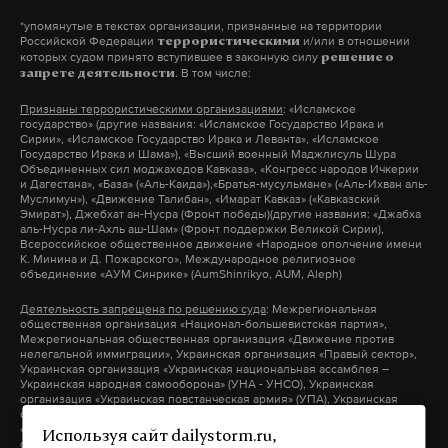
*упомянутые в текстах организации, признанные на территории
Российской Федерации
и/или в отношении
террористическими
которых судом принято вступившее в законную силу
решение о
. В том числе:
запрете деятельности
Ранее источник в правительстве
сообщал
СМИ,
Признаны террористическими организациями
: «Исламское
что премьеру перенесли по распоряжению
государство» (другие названия: «Исламское Государство Ирака и
министра культуры России Владимира
Сирии», «Исламское Государство Ирака и Леванта», «Исламское
Государство Ирака и Шама»), «Высший военный Маджлисуль Шура
Мединского якобы из-за пропаганды
Объединенных сил моджахедов Кавказа», «Конгресс народов Ичкерии
и Дагестана», «База» («Аль-Каида»),«Братья-мусульмане» («Аль-Ихван аль-
нетрадиционных сексуальных отношений. Пресс-
Муслимун»), «Движение Талибан», «Имарат Кавказ» («Кавказский
Эмират»), Джебхат ан-Нусра (Фронт победы)(другие названия: «Джабха
секретарь главы Минкультуры Ирина Казначеева
аль-Нусра ли-Ахль аш-Шам» (Фронт поддержки Великой Сирии),
Всероссийское общественное движение «Народное ополчение имени
рассказывала, что в ведомстве премьеру не
К. Минина и Д. Пожарского», Международное религиозное
запрещали.
объединение «АУМ Синрике» (AumShinrikyo, AUM, Aleph)
Деятельность запрещена по решению суда
: Межрегиональная
общественная организация «Национал-большевистская партия»,
В спектакле «Нуреев» раскрывается тема
Межрегиональная общественная организация «Движение против
любовных отношений советского артиста балета
нелегальной иммиграции», Украинская организация «Правый сектор»,
Украинская организация «Украинская национальная ассамблея –
и датского танцовщика Эрика Бруна. В 1961 году
Украинская народная самооборона» (УНА - УНСО), Украинская
организация «Украинская повстанческая армия» (УПА), Украинская
Нуреев после окончания гастролей в Париже
организация «Тризуб им. Степана Бандеры», Украинская организация
Фото:
vk.com
«Братство», Межрегиональное общественное объединение –
попросил политического убежища. В 1982 году он
Используя сайт dailystorm.ru,
организация «Народная Социальная Инициатива» (другие названия: