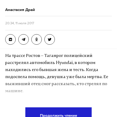
Анастасия Драй
20:34, 11 июля 2017
На трассе Ростов – Таганрог полицейский
расстрелял автомобиль Hyundai, в котором
находились его бывшая жена и тесть. Когда
подоспела помощь, девушка уже была мертва. Ее
выживший отец смог рассказать, кто стрелял по
машине.
По словам потерпевшего, нападавший — бывший
муж ее дочери — поравнялся с ними на трассе на
Продолжить чтение