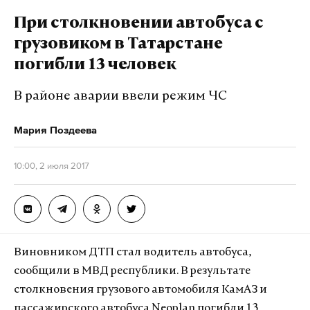
Трампа с Россией были ложью, их написали ради
Уверен, что их реализация будет с одобрением
При столкновении автобуса с
повышения читаемости издания.
воспринята тысячами жителей Чечни, которых
грузовиком в Татарстане
коснулась данная проблема», — сообщил Кадыров.
Фото: © GLOBAL LOOK press/
Olivier Douliery
погибли 13 человек
В районе аварии ввели режим ЧС
Подпишитесь на Daily Storm в
MAX
. Он
работает там, где тормозит интернет.
Мария Поздеева
А еще мы есть в
Telegram
,
Дзен
и
VK
.
10:00, 2 июля 2017
Макс
Telegram
Дзен
VK
Виновником ДТП стал водитель автобуса,
сообщили в МВД республики. В результате
столкновения грузового автомобиля КамАЗ и
пассажирского автобуса Neoplan погибли 13