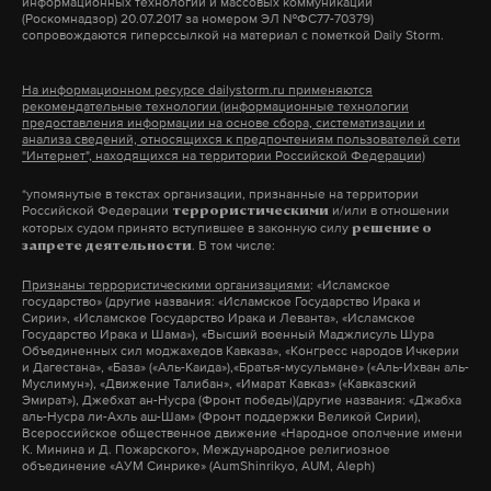
информационных технологий и массовых коммуникаций
(Роскомнадзор) 20.07.2017 за номером ЭЛ №ФС77-70379)
сопровождаются гиперссылкой на материал с пометкой Daily Storm.
Ранее депутат Госдумы Виталий Милонов
обвинил канцлера Германии Ангелу Меркель в
На информационном ресурсе dailystorm.ru применяются
сговоре с сатаной. Милонов считает, что
рекомендательные технологии (информационные технологии
предоставления информации на основе сбора, систематизации и
принятый немецким парламентом закон —
ДТП произошло в ночь на 2 июля на 52-м
анализа сведений, относящихся к предпочтениям пользователей сети
"Интернет", находящихся на территории Российской Федерации)
«дьявольский акт».
километре трассы Альметьевск — Заинск. Автобус
следовал из Самары в Ижевск. В Заинском районе
*упомянутые в текстах организации, признанные на территории
Российской Федерации
и/или в отношении
террористическими
Daily Storm
сообщал
, что 30 июня бундестаг
был введен режим чрезвычайной ситуации.
которых судом принято вступившее в законную силу
решение о
. В том числе:
одобрил законопроект, согласно которому
запрете деятельности
гомосексуальные пары наравне с
Ранее в субботу, 1 июля, Daily Storm
сообщал
о
Признаны террористическими организациями
: «Исламское
государство» (другие названия: «Исламское Государство Ирака и
традиционными союзами получат льготы при
трагедии в Подмосковье в районе станции
Сирии», «Исламское Государство Ирака и Леванта», «Исламское
Государство Ирака и Шама»), «Высший военный Маджлисуль Шура
налогообложении, а также возможность
Алабушево Октябрьской железной дороги.
Объединенных сил моджахедов Кавказа», «Конгресс народов Ичкерии
усыновлять детей. Закон вступит в силу после
и Дагестана», «База» («Аль-Каида»),«Братья-мусульмане» («Аль-Ихван аль-
Скоростной электропоезд «Сапсан» насмерть сбил
Муслимун»), «Движение Талибан», «Имарат Кавказ» («Кавказский
одобрения бундесратом. Меркель проголосовала
двух человек.
Эмират»), Джебхат ан-Нусра (Фронт победы)(другие названия: «Джабха
аль-Нусра ли-Ахль аш-Шам» (Фронт поддержки Великой Сирии),
против законопроекта, потому что для нее брак —
Всероссийское общественное движение «Народное ополчение имени
Фото: © Главное управление МЧС России по
К. Минина и Д. Пожарского», Международное религиозное
это союз мужчины и женщины. Однако
объединение «АУМ Синрике» (AumShinrikyo, AUM, Aleph)
Республике Татарстан
бундесканцлер призвала членов Христианско-