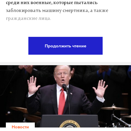
среди них военные, которые пытались
заблокировать машину смертника, а также
гражданские лица.
Государственное телевидение Сирии сообщило
ранее, что террорист-смертник подорвал
Продолжить чтение
заминированный автомобиль на площади Тахрир
в центре Дамаска после того, как его окружили
машины полицейских.
Подпишитесь на Daily Storm в
MAX
. Он
работает там, где тормозит интернет.
А еще мы есть в
Telegram
,
Дзен
и
VK
.
Макс
Telegram
Новости