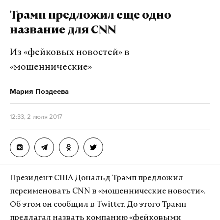
Дзен
VK
Трамп предложил еще одно
название для CNN
صور من مكان التفجير الارهابي على طريق المطار بدمشق
pic.twitter.com/HDnYcTS13G
Из «фейковых новостей» в
— عاجل المؤيدة|syria (@syriaasadi)
2 июля 2017 г.
«мошеннические»
В Министерстве внутренних дел Сирии
Мария Поздеева
рассказали, что сотрудники не позволили еще
двум автомобилям с бомбами совершить теракт.
12:33, 2 июля 2017
Силовики «сумели предотвратить проникновение
боевиков-смертников в центр города в утренние
часы пик, где они планировали подорвать
заминированные автомобили, что повлекло бы за
собой большее число жертв», передал ТАСС со
Президент США Дональд Трамп предложил
ссылкой на телеканал Al Ekhbariya
переименовать CNN в «мошеннические новости».
Об этом он сообщил в Twitter. До этого Трамп
Неделю назад теракт произошел на рынке в
предлагал назвать компанию «фейковыми