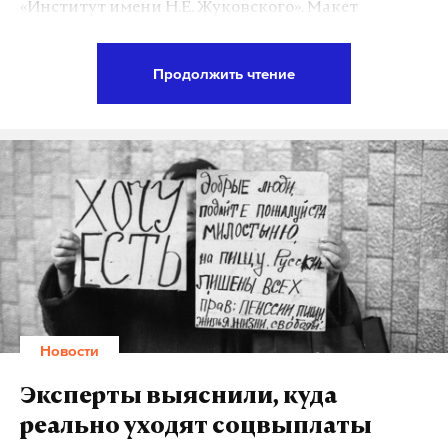
«Институт имени Н.Е. Жуковского». Макет
двигателя летательного аппарата будет
представлен на выставке МАКС-2017.
Продолжить чтение
Создание самолета займет достаточно долгое
время: в течение только первых трех лет будет
разрабатываться демонстрационная версия
двигателя и проводиться его тестирование в
летной лаборатории. После этого «можно будет
приступать к созданию серийного электрического
двигателя для самолета размерностью на 9–19
пассажиров», — сообщил генеральный директор
исследовательского центра Андрей Дутов.
Новости
Электрические самолеты могут сделать
Эксперты выяснили, куда
авиаперелеты более надежными, удобными в
реально уходят соцвыплаты
эксплуатации, менее вредными для окружающей