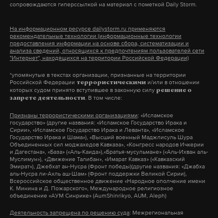
уверены, что LaWS способна справиться и с
сопровождаются гиперссылкой на материал с пометкой Daily Storm.
«немедленно ослабила бы американскую
ракетой.
кибербезопасность».
На информационном ресурсе dailystorm.ru применяются
рекомендательные технологии (информационные технологии
В вопросе вооружения мир постепенно становится
предоставления информации на основе сбора, систематизации и
Фото: © GLOBAL LOOK press/
анализа сведений, относящихся к предпочтениям пользователей сети
Leonid Faerberg
похожим на стратегическую компьютерную игру в
"Интернет", находящихся на территории Российской Федерации)
жанре фантастики. В ближайшие десятилетия в
*упомянутые в текстах организации, признанные на территории
военной промышленности начнут доминировать
Российской Федерации
и/или в отношении
террористическими
Подпишитесь на Daily Storm в
MAX
. Он
которых судом принято вступившее в законную силу
решение о
новейшие технологии. Например, в России
. В том числе:
запрете деятельности
работает там, где тормозит интернет.
разрабатываются гиперзвуковые снаряды,
А еще мы есть в
Telegram
,
Дзен
и
VK
.
Признаны террористическими организациями
: «Исламское
которые способны не разваливаться от перегрева
государство» (другие названия: «Исламское Государство Ирака и
Сирии», «Исламское Государство Ирака и Леванта», «Исламское
на высоких скоростях, а также «рельсотроны» —
Макс
Telegram
Государство Ирака и Шама»), «Высший военный Маджлисуль Шура
снаряды, разгоняемые не пороховым зарядом, а
Объединенных сил моджахедов Кавказа», «Конгресс народов Ичкерии
и Дагестана», «База» («Аль-Каида»),«Братья-мусульмане» («Аль-Ихван аль-
электрическим током. Кроме того, в США
Муслимун»), «Движение Талибан», «Имарат Кавказ» («Кавказский
Дзен
VK
Эмират»), Джебхат ан-Нусра (Фронт победы)(другие названия: «Джабха
разрабатывается так называемая микроволновая
аль-Нусра ли-Ахль аш-Шам» (Фронт поддержки Великой Сирии),
Всероссийское общественное движение «Народное ополчение имени
пушка, которая позволит кратковременно
К. Минина и Д. Пожарского», Международное религиозное
объединение «АУМ Синрике» (AumShinrikyo, AUM, Aleph)
облучать солдат, вызывая у них болевой шок и
вынуждая как можно скорее покинуть зону
Деятельность запрещена по решению суда
: Межрегиональная