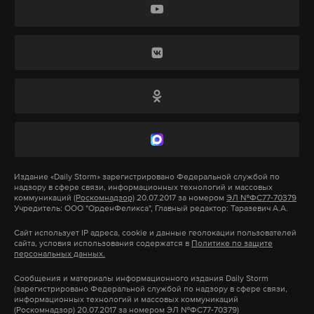
противниками», — говорится в заявлении Спир.
в нее встроен. Один выстрел из LaWS стоит один
доллар.
С законопроектом по запрете сотрудничества США
и России в киберсфере выступили также члены
Демократической партии Брендан Бойл, Рубен
Гальего и Тед Лью.
Ранее демократы уже пытались
воспрепятствовать договоренности российского
Издание
«Daily Storm»
зарегистрировано Федеральной службой по
и американского лидеров со стороны
надзору в сфере связи, информационных технологий и массовых
финансирования. Так, согласно поправкам к
коммуникаций
(Роскомнадзор)
20.07.2017 за номером
ЭЛ №ФС77-70379
Учредитель: ООО "ОрденФеликса", Главный редактор: Таразевич А.А.
оборонному бюджету Дона Бейера на следующий
Сайт использует IP адреса, cookie и данные геолокации пользователей
год, нужно запретить все попытки создания
Вряд ли орудие сможет сбивать крупные цели
сайта, условия использования содержатся в
Политике по защите
персональных данных.
каких-либо координационных проектов с Россией
типа самолетов и вертолетов, но против
в сфере киберугроз. По словам конгрессмена,
беспилотников пушка показала себя крайне
Сообщения и материалы информационного издания Daily Storm
(зарегистрировано Федеральной службой по надзору в сфере связи,
договоренность Трампа и Путина по созданию
эффективно. Офицеры, служащие на U.S.S. Ponce,
информационных технологий и массовых коммуникаций
(Роскомнадзор) 20.07.2017 за номером ЭЛ №ФС77-70379)
этой рабочей группы — «ужасная идея», которая