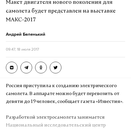
Макет двигателя нового поколения для
самолета будет представлен на выставке
Макс
Telegram
МАКС-2017
Дзен
VK
Андрей Беленький
Фото: © GLOBAL LOOK press/Sergey Kovalev
09:47, 18 июля 2017
Россия приступила к созданию электрического
самолета. В аппарате можно будет перевозить от
девяти до 19 человек, сообщает газета «Известия».
Разработкой электросамолета занимается
Национальный исследовательский центр