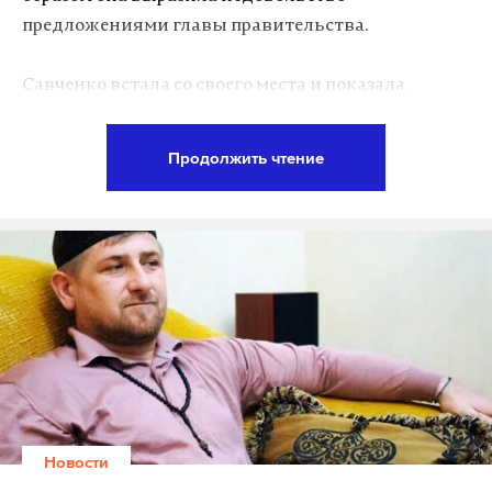
предложениями главы правительства.
Савченко встала со своего места и показала
средний палец во время голосования за внесение
изменений в госбюджет. Момент успели
Продолжить чтение
запечатлеть фотографы.
Подпишитесь на Daily Storm в
MAX
. Он
работает там, где тормозит интернет.
А еще мы есть в
Telegram
,
Дзен
и
VK
.
Макс
Telegram
Дзен
VK
Новости
Савченко показала неприличный жест на