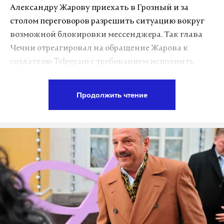
министр «хотел протолкнуть» в документ
Александру Жарову приехать в Грозный и за
изменения с «коррупционными закладками и
столом переговоров разрешить ситуацию вокруг
ненадлежащим финансированием определенных
возможной блокировки мессенджера. Так глава
позиций».
Чечни отреагировал на обращение Жарова к
создателю Telegram с требованием исполнить
Манеры Савченко уже становились предметом
требования законодательства России.
обсуждения, особенно в начале ее депутатского
Продолжить чтение
срока. В 2016 году нардеп предпочитала
Кадыров считает, что Жарову и Дурову нужно
приходить на заседания Рады босиком. Однажды
встретиться и обсудить проблему с глазу на глаз.
она объяснила свою привычку желанием «жить
Неизвестно, выступит ли глава республики в роли
настоящей жизнью».
модератора дискуссии.
«Я — живой человек и всегда нарушала правила. Я
«Я, как один из активных пользователей
людям всегда казалась странной, потому что я
мессенджера, считаю, что стороны должны сесть
люблю лазить по крышам, прыгать с мостов, и это
за стол переговоров, а не игнорировать друг друга.
не значит, что я перестану это делать, потому что я
Со своей стороны готов в Грозном предоставить
стала депутатом», — сказала Савченко телеканалу