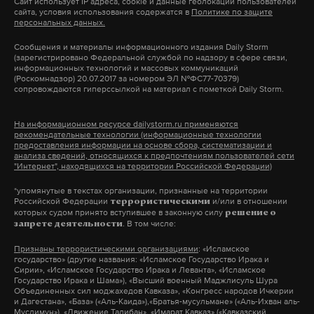
К слову, именно из-за подобной ситуации Павел
Сайт использует IP адреса, cookie и данные геолокации пользователей
«В случае возбуждения уголовного дела по
сайта, условия использования содержатся в
Политике по защите
Дуров теперь не живет в России. В конце 2013 года
персональных данных.
законам Великобритании и направлении запроса
ФСБ потребовала передачи личной информации
на выдачу подозреваемого с территории РФ,
Сообщения и материалы информационного издания Daily Storm
организаторов групп «Евромайдана» «ВКонтакте»,
(зарегистрировано Федеральной службой по надзору в сфере связи,
согласно международным соглашениям между
информационных технологий и массовых коммуникаций
на что бизнесмен ответил отказом. По его словам,
(Роскомнадзор) 20.07.2017 за номером ЭЛ №ФС77-70379)
Россией и данным государством, выдача
сопровождаются гиперссылкой на материал с пометкой Daily Storm.
раскрытие данных стало бы не только
производится не будет. У нас наложен мораторий,
преступлением перед буквой закона, но важнее –
договоренности на выдачу преступников нет. При
На информационном ресурсе dailystorm.ru применяются
перед миллионами пользователей.
рекомендательные технологии (информационные технологии
этом, если человек поедет на отдых в страну, где
предоставления информации на основе сбора, систематизации и
подобные соглашения с Великобританией есть,
анализа сведений, относящихся к предпочтениям пользователей сети
"Интернет", находящихся на территории Российской Федерации)
В апреле 2014-го Павел Дуров сообщил порталу
человека могут задержать прямо в аэропорту
TechCrunch
о своем отъезде. «
Боюсь, для меня нет
*упомянутые в текстах организации, признанные на территории
прибытия и депортировать», — сообщил
Российской Федерации
и/или в отношении
террористическими
пути назад. Особенно после того, как я публично
журналисту Daily Storm ведущий юрист Артем
которых судом принято вступившее в законную силу
решение о
. В том числе:
запрете деятельности
отказался сотрудничать с властями», – добавил
Артемьев.
предприниматель.
Признаны террористическими организациями
: «Исламское
государство» (другие названия: «Исламское Государство Ирака и
Сирии», «Исламское Государство Ирака и Леванта», «Исламское
Государство Ирака и Шама»), «Высший военный Маджлисуль Шура
Подпишитесь на Daily Storm в
MAX
. Он
По словам создателя Telegram, он вместе с
Объединенных сил моджахедов Кавказа», «Конгресс народов Ичкерии
и Дагестана», «База» («Аль-Каида»),«Братья-мусульмане» («Аль-Ихван аль-
работает там, где тормозит интернет.
командой программистов путешествует по миру и
Муслимун»), «Движение Талибан», «Имарат Кавказ» («Кавказский