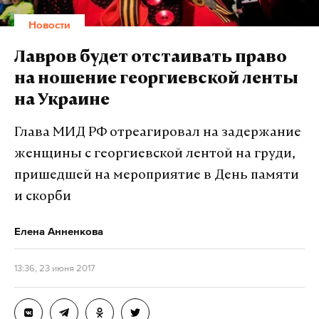
которая зарегистрирована на Сейшельских
Новости
островах. Именно при ее поручительстве «Банк
Москвы» выдал компаниям бизнесмена три займа
Лавров будет отстаивать право
на общую сумму более 230 миллионов долларов.
на ношение георгиевской ленты
Чтобы раскрыть информацию о движениях
на Украине
средств по счетам компании, юристы банка
обратились в суд Республики Кипр. Иск был
Глава МИД РФ отреагировал на задержание
удовлетворен, что позволило обнаружить
женщины с георгиевской лентой на груди,
недвижимость Исмаилова в США, в том числе и
пришедшей на мероприятие в День памяти
торговый центр в Лас-Вегасе.
и скорби
Битва «Банка Москвы» с Исмаиловым длится уже
Елена Анненкова
полтора года: в конце 2015-го суд признал
бывшего владельца Черкизовского рынка
13:36, 23 июня 2017
банкротом. С тех пор кредитор получил под
контроль ресторан «Прага», торговый центр «АСТ»,