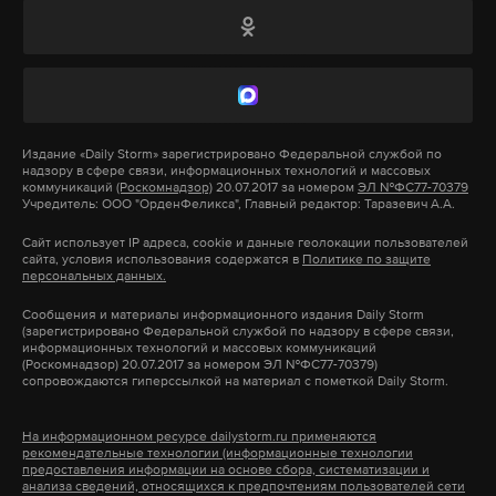
позволят в долгосрочной перспективе решить
проблему с мигрантами.
«Касательно этого случая: необходимо
проверить всех сотрудников фабрики из
Издание
«Daily Storm»
зарегистрировано Федеральной службой по
числа иностранных граждан на соблюдение
надзору в сфере связи, информационных технологий и массовых
трудового и миграционного
коммуникаций
(Роскомнадзор)
20.07.2017 за номером
ЭЛ №ФС77-70379
Учредитель: ООО "ОрденФеликса", Главный редактор: Таразевич А.А.
законодательства и в случае выявления
Сайт использует IP адреса, cookie и данные геолокации пользователей
незаконно пребывающих принять меры к
сайта, условия использования содержатся в
Политике по защите
персональных данных.
депортации»,
— сказала пресс-секретарь ЛДПР
Элеонора Кавшар.
Сообщения и материалы информационного издания Daily Storm
(зарегистрировано Федеральной службой по надзору в сфере связи,
информационных технологий и массовых коммуникаций
(Роскомнадзор) 20.07.2017 за номером ЭЛ №ФС77-70379)
Она добавила, что проведение проверки по факту
сопровождаются гиперссылкой на материал с пометкой Daily Storm.
организации массовой драки, хулиганства партия
берет на личный контроль. Виновных мигрантов
На информационном ресурсе dailystorm.ru применяются
рекомендательные технологии (информационные технологии
необходимо привлечь к уголовной
предоставления информации на основе сбора, систематизации и
ответственности.
анализа сведений, относящихся к предпочтениям пользователей сети