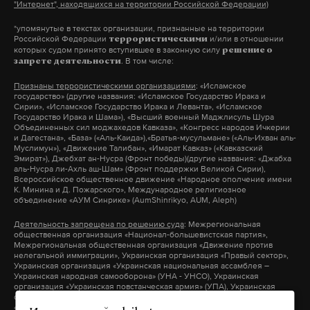
"Интернет", находящихся на территории Российской Федерации)
*упомянутые в текстах организации, признанные на территории
Российской Федерации
и/или в отношении
террористическими
Подпишитесь на Daily Storm в
MAX
. Он
которых судом принято вступившее в законную силу
решение о
. В том числе:
запрете деятельности
работает там, где тормозит интернет.
А еще мы есть в
Telegram
,
Дзен
и
VK
.
Признаны террористическими организациями
: «Исламское
государство» (другие названия: «Исламское Государство Ирака и
Сирии», «Исламское Государство Ирака и Леванта», «Исламское
Макс
Telegram
Государство Ирака и Шама»), «Высший военный Маджлисуль Шура
Объединенных сил моджахедов Кавказа», «Конгресс народов Ичкерии
и Дагестана», «База» («Аль-Каида»),«Братья-мусульмане» («Аль-Ихван аль-
Муслимун»), «Движение Талибан», «Имарат Кавказ» («Кавказский
Дзен
VK
Эмират»), Джебхат ан-Нусра (Фронт победы)(другие названия: «Джабха
аль-Нусра ли-Ахль аш-Шам» (Фронт поддержки Великой Сирии),
Всероссийское общественное движение «Народное ополчение имени
К. Минина и Д. Пожарского», Международное религиозное
ленобласть
ленинградская область
драка
#
#
#
объединение «АУМ Синрике» (AumShinrikyo, AUM, Aleph)
лдпр
мигранты
#
#
Деятельность запрещена по решению суда
: Межрегиональная
общественная организация «Национал-большевистская партия»,
Межрегиональная общественная организация «Движение против
нелегальной иммиграции», Украинская организация «Правый сектор»,
Украинская организация «Украинская национальная ассамблея –
Украинская народная самооборона» (УНА - УНСО), Украинская
организация «Украинская повстанческая армия» (УПА), Украинская
организация «Тризуб им. Степана Бандеры», Украинская организация
«Братство», Межрегиональное общественное объединение –