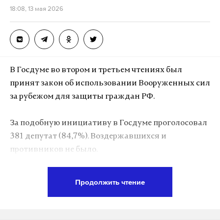
18:08, 13 мая 2026
В Госдуме во втором и третьем чтениях был
принят закон об использовании Вооруженных сил
за рубежом для защиты граждан РФ.
За подобную инициативу в Госдуме проголосовал
381 депутат (84,7%). Воздержавшихся и
противников не было.
Речь идет о решениях иностранных судов, чьи
Продолжить чтение
полномочия определялись без участия России
либо действуют не на основе международного
договора или решения Совбеза ООН.