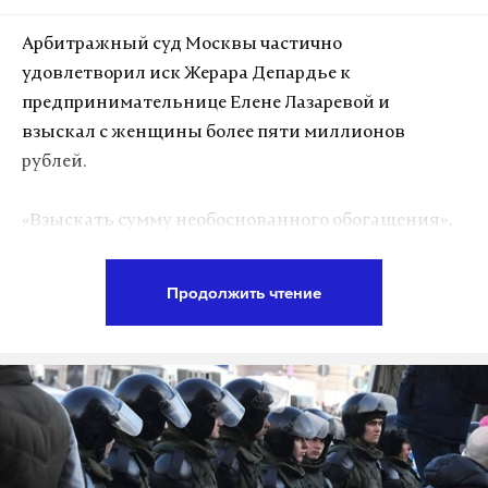
Арбитражный суд Москвы частично
удовлетворил иск Жерара Депардье к
предпринимательнице Елене Лазаревой и
взыскал с женщины более пяти миллионов
рублей.
«Взыскать сумму необоснованного обогащения»,
— огласила решение судья, передает РИА Новости.
Продолжить чтение
В декабре прошлого года Депардье подал три иска
к Лазаревой на общую сумму более 7,2 миллиона
рублей. По одному из них суд вынес решение еще в
конце мая, обязав предпринимательницу вернуть
актеру 591 тысячу рублей, а два других иска были
объединены. В результате из требуемых стороной
актера 6,6 миллиона рублей с ответчицы