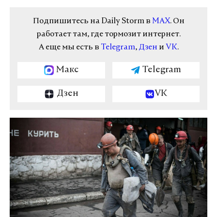
Подпишитесь на Daily Storm в
MAX
. Он
работает там, где тормозит интернет.
А еще мы есть в
Telegram
,
Дзен
и
VK
.
Макс
Telegram
Дзен
VK