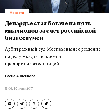
«По их словам, они якобы выполняли роль
учебных нарушителей границы во время учений,
Новости
но сбились с маршрута, потеряли ориентировку и,
таким образом, оказались на материковой части
Депардье стал богаче на пять
Украины», — написал Назаренко.
миллионов за счет российской
бизнесвумен
Подпишитесь на Daily Storm в
MAX
. Он
Арбитражный суд Москвы вынес решение
работает там, где тормозит интернет.
по делу между актером и
А еще мы есть в
Telegram
,
Дзен
и
VK
.
предпринимательницей
Макс
Telegram
Елена Анненкова
Дзен
VK
13:06, 30 июня 2017