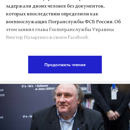
задержали двоих человек без документов,
которых впоследствии определили как
военнослужащих Погранслужбы ФСБ России. Об
этом заявил глава Госпогранслужбы Украины
Виктор Назаренко в своем Facebook.
Задержание было произведено в Херсонской
области на берегу Перекопского залива местными
Продолжить чтение
пограничниками и военнослужащими ВС
Украины. По заявлению Назаренко, на месте
задержания была найдена лодка, на которой два
неизвестных причалили к берегу. Факт
принадлежности к Пограничной службе ФСБ РФ
удалось установить «во время предварительного
опроса».