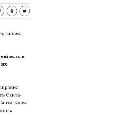
я, заявил
рой есть и
 их
направил
ть Санта-
Санта-Клаус
анные