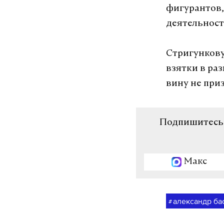
фигурантов,
деятельност
Стригункову
взятки в ра
вину не при
Подпишитесь н
Макс
александр ба
#