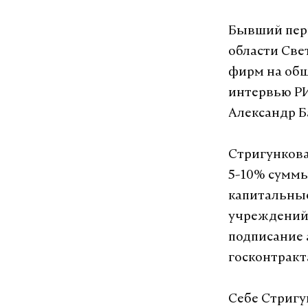
Бывший перв
области Све
фирм на общ
интервью РИ
Александр Б
Стригункова
5-10% суммы
капитальны
учреждений.
подписание 
госконтракт
Себе Стригун