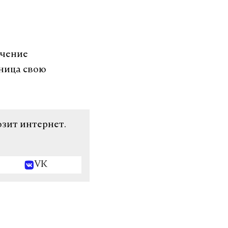
учение
вница свою
озит интернет.
VK