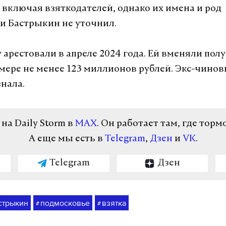
 включая взяткодателей, однако их имена и род
и Бастрыкин не уточнил.
 арестовали в апреле 2024 года. Ей вменяли пол
змере не менее 123 миллионов рублей. Экс-чино
знала.
а Daily Storm в
MAX
. Он работает там, где торм
А еще мы есть в
Telegram
,
Дзен
и
VK
.
Telegram
Дзен
стрыкин
подмосковье
взятка
#
#