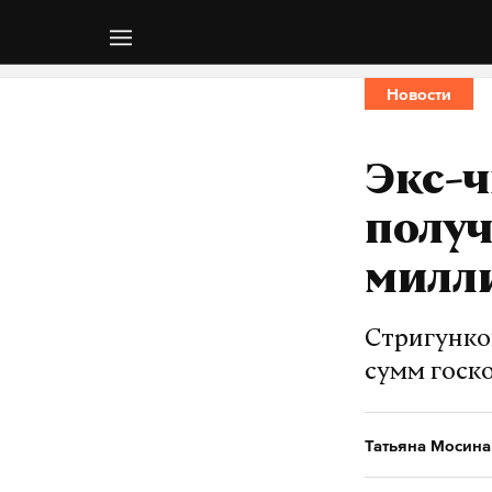
Новости
Экс-
получ
милл
Стригунко
сумм госк
Татьяна Мосина