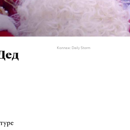
Коллаж: Daily Storm
Дед
туре