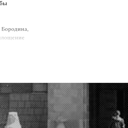
обы
 Бородина,
оплощение
еление
озит интернет.
VK