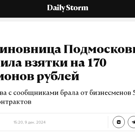
Daily Storm
чиновница Подмосков
ила взятки на 170
ионов рублей
ва с сообщниками брала от бизнесменов 
онтрактов
15:20, 9 дек. 2024