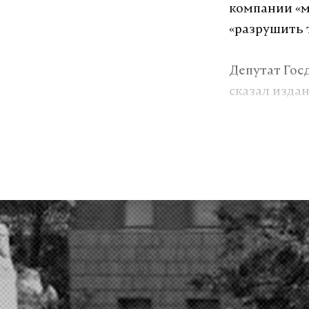
компании «м
«разрушить 
Депутат Гос
сказал изда
святого Ник
традиционн
Подпишитесь н
Макс
виталий боро
#