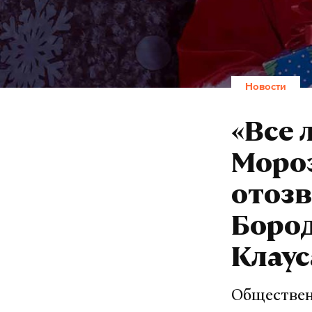
Новости
«Все 
Мороз
отозв
Бород
Клаус
Обществен