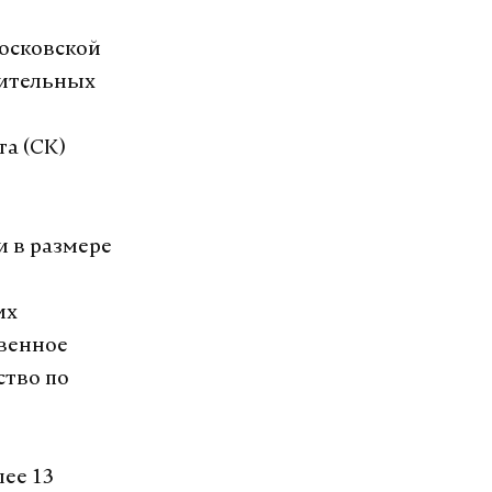
осковской
оительных
а (СК)
и в размере
их
венное
ство по
лее 13