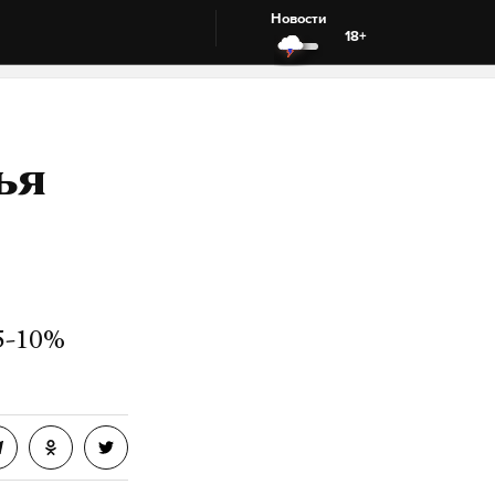
Новости
18+
ья
5-10%