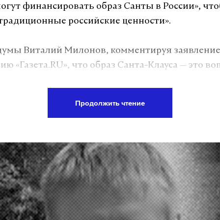
огут финансировать образ Санты в России», чт
традиционные российские ценности».
думы Виталий Милонов, комментируя заявление
нию «Газета.RU», что образ Санта-Клауса — это в
олая, поэтому запрет его не подходит под опред
ых ценностей.
Продолжить чтение
а Daily Storm в
MAX
. Он работает там, где торм
А еще мы есть в
Telegram
,
Дзен
и
VK
.
Telegram
Дзен
дин
дед мороз
санта-клаус
#
#