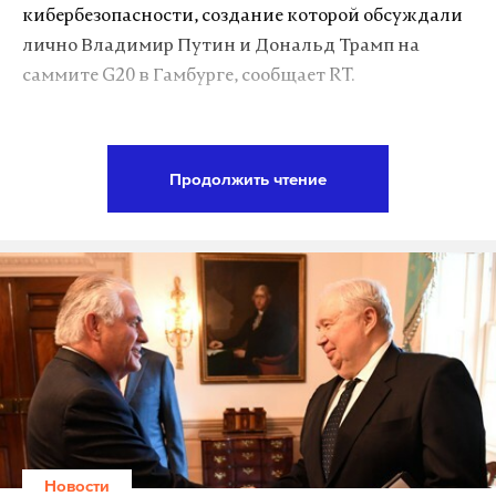
Ponce, на котором и установлено вооружение.
кибербезопасности, создание которой обсуждали
лично Владимир Путин и Дональд Трамп на
Наводка лазерного орудия намного проще, чем
саммите G20 в Гамбурге, сообщает RT.
артиллерийского: непрерывный луч фотонов
необходимо просто направить на цель, без
Законопроект под названием «О предотвращении
предварительных расчетов, без поправки на
узурпации через международные сети» внесла на
Продолжить чтение
погодные условия. «Мы не беспокоимся о ветре, о
рассмотрение демократ и член палаты
расстоянии, о чем-либо еще. Мы способны сразить
представителей США от Калифорнии Жаклин
цели на скорости света», — отмечает Хьюз.
Спир. Она считает сотрудничество двух стран в
Впрочем, согласно законам физики, доступное
этом вопросе «наивным и опасным».
пушке расстояние все равно ограничено линией
горизонта, после чего луч будет устремляться в
«Россия все активнее осуществляет кибератаки на
космос настолько далеко, насколько хватит его
критически важные объекты американской
мощи. Еще одним преимуществом орудия
инфраструктуры, в том числе и ядерные (судя по
американцы считают потенциальное снижение
недавним сообщениям). Предложение президента
сопутствующего ущерба.
Трампа идет во вред интересам национальной
Новости
безопасности США и может быть неверно