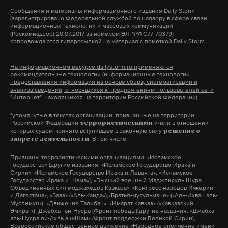
В ответ на апелляционную жалобу «Свидетелей
Сообщения и материалы информационного издания Daily Storm
(зарегистрировано Федеральной службой по надзору в сфере связи,
Иеговы» представитель Минюста РФ Светлана
информационных технологий и массовых коммуникаций
(Роскомнадзор) 20.07.2017 за номером ЭЛ №ФС77-70379)
Борисова заявила, что апрельское решение
сопровождаются гиперссылкой на материал с пометкой Daily Storm.
Верховного суда полностью обоснованно. Его
справедливость подтверждается деятельностью,
На информационном ресурсе dailystorm.ru применяются
рекомендательные технологии (информационные технологии
которую ведет организация даже после
предоставления информации на основе сбора, систематизации и
вынесения вердикта.
анализа сведений, относящихся к предпочтениям пользователей сети
"Интернет", находящихся на территории Российской Федерации)
*упомянутые в текстах организации, признанные на территории
«Несмотря на все претензии по поводу
Российской Федерации
и/или в отношении
террористическими
осуществления экстремистской деятельности,
которых судом принято вступившее в законную силу
решение о
. В том числе:
запрете деятельности
направления представлений и проведение
Признаны террористическими организациями
: «Исламское
профилактических бесед, Управленческий центр
государство» (другие названия: «Исламское Государство Ирака и
«Свидетелей Иеговы» не только не прекращает
Сирии», «Исламское Государство Ирака и Леванта», «Исламское
Государство Ирака и Шама»), «Высший военный Маджлисуль Шура
занятия экстремистской деятельностью, но и
Объединенных сил моджахедов Кавказа», «Конгресс народов Ичкерии
и Дагестана», «База» («Аль-Каида»),«Братья-мусульмане» («Аль-Ихван аль-
продолжает настаивать, что указанная
Муслимун»), «Движение Талибан», «Имарат Кавказ» («Кавказский
Эмират»), Джебхат ан-Нусра (Фронт победы)(другие названия: «Джабха
деятельность таковой не является», —
аль-Нусра ли-Ахль аш-Шам» (Фронт поддержки Великой Сирии),
Всероссийское общественное движение «Народное ополчение имени
подчеркнула Борисова.