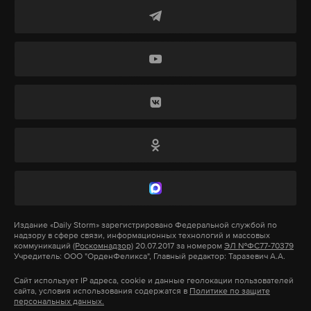
организации в деятельности такого рода
беспочвенны. «Свидетели Иеговы» читали и
обсуждали Библию. Они не пользовались
экстремистской литературой, потому что ее просто
нет — книги были уничтожены самими
верующими, так как восстановление их прав
слишком затянулось. Если какие-то экземпляры и
остались, то только дома у верующих — никак не
для распространения, а для личного чтения», —
утверждает адвокат Антон Омельченко.
Кроме того, он обвинил правоохранительные
Издание
«Daily Storm»
зарегистрировано Федеральной службой по
органы в том, что при осмотре помещений, в
надзору в сфере связи, информационных технологий и массовых
которых базировались «Свидетели», они сами
коммуникаций
(Роскомнадзор)
20.07.2017 за номером
ЭЛ №ФС77-70379
Учредитель: ООО "ОрденФеликса", Главный редактор: Таразевич А.А.
подбрасывали литературу экстремистского
Сайт использует IP адреса, cookie и данные геолокации пользователей
содержания.
сайта, условия использования содержатся в
Политике по защите
персональных данных.