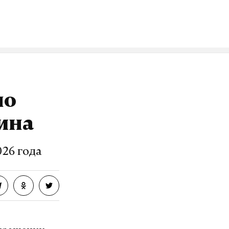
VK
ло
ина
26 года