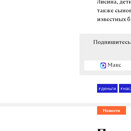
Лисина, дет
также сынов
известных б
Подпишитесь н
Макс
деньги
нас
#
#
Новости