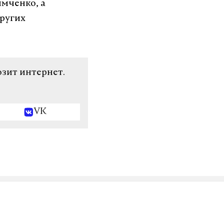
имченко, а
других
озит интернет.
VK