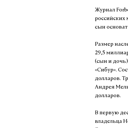
Журнал Forb
российских 
сын основат
Размер насл
29,5 миллиа
(сын и дочь
«Сибур». Со
долларов. Т
Андрея Мель
долларов.
В первую де
владельца Н