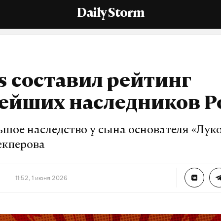
Daily Storm
s составил рейтинг
тейших наследников Р
ьшое наследство у сына основателя «Лук
екперова
11:52, 1 июня 2026