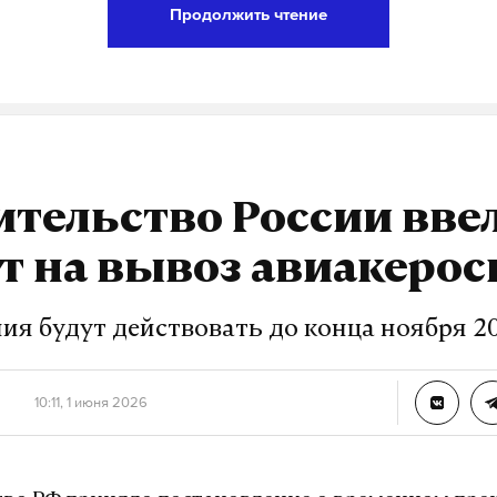
Продолжить чтение
Telegram
Дзен
ин
интернет
ограничения
#
#
тельство России вве
урналист отдела «undefined»
т на вывоз авиакерос
ия будут действовать до конца ноября 20
10:11, 1 июня 2026