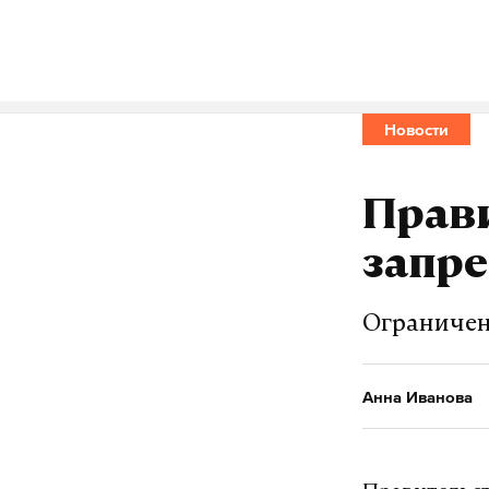
Макс
владимир пут
#
Новости
Прави
Анна Иванова
ж
запре
Ограничен
Анна Иванова