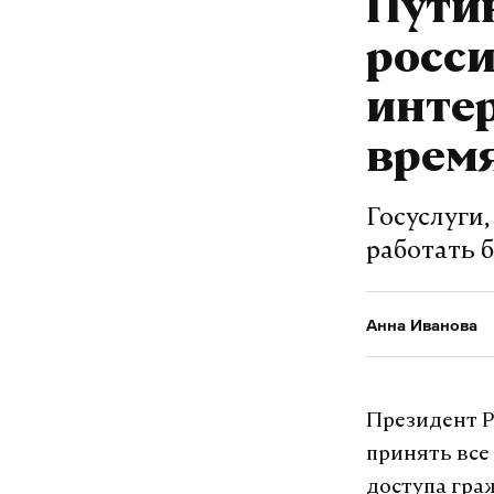
Пути
росс
интер
врем
Госуслуги
работать 
Анна Иванова
Президент Р
принять все
доступа гра