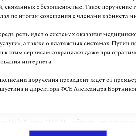
, связанных с безопасностью. Такое поручение 
 дал по итогам совещания с членами кабинета м
ередь речь идет о системах оказания медицинс
суслуги», а также о платежных системах. Путин п
п к этим сервисам сохранялся даже при ограни
ования интернета.
полнении поручения президент ждет от премье
устина и директора ФСБ Александра Бортникова
а Daily Storm в
MAX
. Он работает там, где торм
А еще мы есть в
Telegram
,
Дзен
и
VK
.