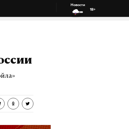
Новости
18+
оссии
ойла»