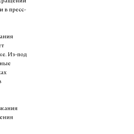
екращении
 в пресс-
вания
ет
же. Из-под
нные
ках
в
ржания
щения