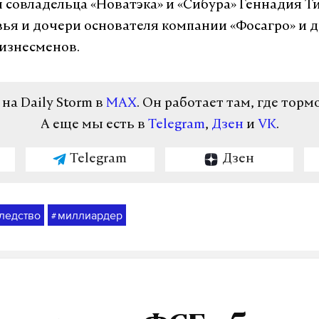
и совладельца «Новатэка» и «Сибура» Геннадия Т
ья и дочери основателя компании «Фосагро» и 
изнесменов.
а Daily Storm в
MAX
. Он работает там, где торм
А еще мы есть в
Telegram
,
Дзен
и
VK
.
Telegram
Дзен
ледство
миллиардер
#