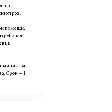
глава
инистров.
кой помощи,
отребовал,
чении
р-министра
. Срок — 1
озит интернет.