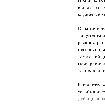
Правительст
вывоза за г
службе кабм
Ограничител
документа и 
распростран
него выводя
таможней до
межправител
технологиче
В правитель
устойчивого
дефицита на