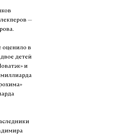
иков
Алекперов —
рова.
е оценило в
 двое детей
оватэк» и
5 миллиарда
врохима»
иарда
наследники
ладимира