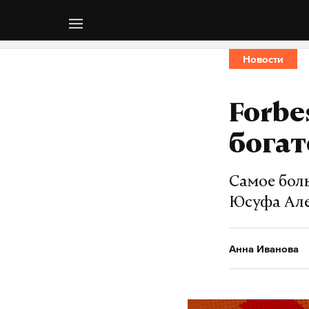
Новости
Forbe
бога
Самое бол
Юсуфа Ал
Анна Иванова