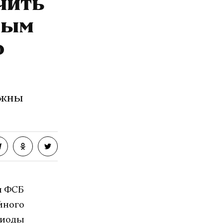
чить
вым
о
лжны
и ФСБ
йного
риоды