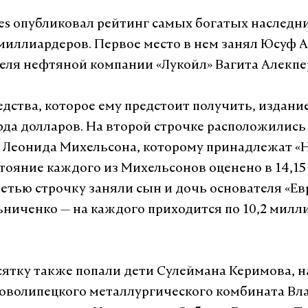
es опубликовал рейтинг самых богатых наследн
миллиардеров. Первое место в нем занял Юсуф 
еля нефтяной компании «Лукойл» Вагита Алекпе
едства, которое ему предстоит получить, издани
рда долларов. На второй строчке расположились
) Леонида Михельсона, которому принадлежат «Н
стояние каждого из Михельсонов оценено в 14,1
ретью строчку заняли сын и дочь основателя «Е
ниченко — на каждого приходится по 10,2 милл
сятку также попали дети Сулеймана Керимова, 
оволипецкого металлургического комбината В