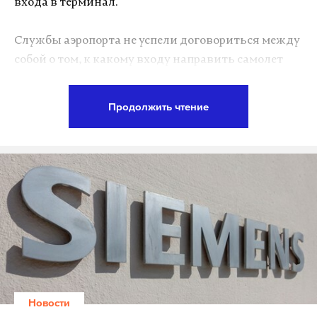
входа в терминал.
Службы аэропорта не успели договориться между
собой о том, к какому входу направить самолет
компании «ЮТэйр» из Санкт-Петербурга.
Изначально пассажиров рейса ожидали у 16-го
Продолжить чтение
входа, но после приземления самолет отправили к
12-му входу.
После стыковки с телетрапом стюарды
выпустили пассажиров, не убедившись, что двери
в терминал открыты. Оказалось, что работники
службы организации пассажирских перевозок не
успели отреагировать на внезапные перемены
планов служб аэропорта и переместиться от 16-го
к 12-му входу.
Новости