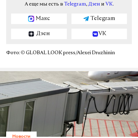
А еще мы есть в
Telegram
,
Дзен
и
VK
.
Макс
Telegram
Дзен
VK
Фото: © GLOBAL LOOK press/Alexei Druzhinin
Новости