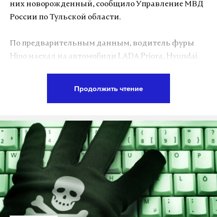
них новорожденный, сообщило Управление МВД
компании поставки оборудования на полуостров.
России по Тульской области.
Установкой и обслуживанием турбин на
По предварительным данным, водитель фуры
Севастопольской и Симферопольской ТЭС
Hino наехал на автомобили LADA Priora, Hyundai
должна была заниматься российская
Elantra и КамАЗ. Авария произошла около 10:30 в
«Интеравтоматика». Более 45% акции компании
четверг, 13 июля, на 258-м километре автодороги
владеет Siemens. Немецкая компания хочет
Продолжить чтение
М2. По факту ДТП возбуждено уголовное дело,
остановить деятельность «Интеравтоматики».
полиция устанавливает причины происшествия.
Видео с места происшествия выложил телеканал
Напомним, пресс-секретарь президента Дмитрий
«Первый Тульский».
Песков
сообщил
10 июля, что турбины
произведены и собраны в России. В
Также 13 июля
произошла
массовая авария под
«Технопромэкспорте» заявили, что четыре
Новгородом с участием шести автомобилей, в
комплекта газотурбинных установок купили на
результате чего погибли три человека, трое других
вторичном рынке и модернизировали их в России.
госпитализированы.
13 июля агентство Reuters
сообщило
о поставке