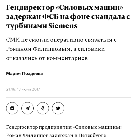
Пассажирам пришлось ожидать в телетрапе, пока
Гендиректор «Силовых машин»
их найдут и запустят в терминал.
задержан ФСБ на фоне скандала с
турбинами Siemens
Ранее сегодня СМИ сообщили о задержке в
Шереметьево рейса Москва – Сочи на 10 часов.
СМИ не смогли оперативно связаться с
Пассажиры вынуждены находиться в аэропорту,
Романом Филипповым, а силовики
им не выдают питание и не размещают в
отказались от комментариев
гостиницах.
Мария Поздеева
21:46, 13 июля 2017
Подпишитесь на Daily Storm в
MAX
. Он
работает там, где тормозит интернет.
А еще мы есть в
Telegram
,
Дзен
и
VK
.
Гендиректор предприятия «Силовые машины»
Макс
Telegram
Роман Филиппов задержан в Петербурге