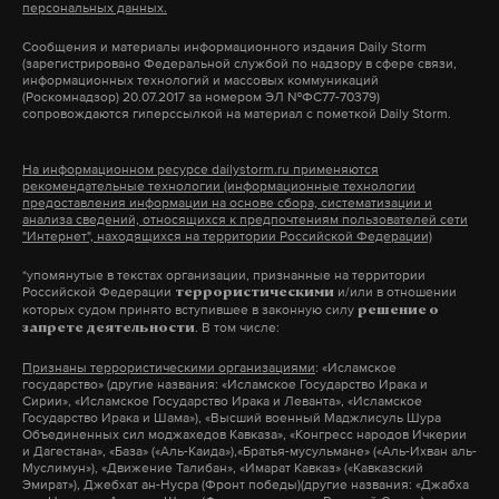
пользователей портала госуслуг
персональных данных.
Сергей Лавров мало известен как поэт, но о его
https://t.co/9JJCcTq3j9
превысило 50 миллионов
Сообщения и материалы информационного издания Daily Storm
(зарегистрировано Федеральной службой по надзору в сфере связи,
чувстве юмора и легком обращении с великим и
человек!
pic.twitter.com/ZqjklVILDT
информационных технологий и массовых коммуникаций
могучим знает уже весь мир. В конце июня на
(Роскомнадзор) 20.07.2017 за номером ЭЛ №ФС77-70379)
— Николай Никифоров (@nnikiforov)
21
сопровождаются гиперссылкой на материал с пометкой Daily Storm.
«Примаковских чтениях», характеризуя
июня 2017 г.
отношения западных чиновников и прессы к
На информационном ресурсе dailystorm.ru применяются
Фото: © GLOBAL LOOK press
рекомендательные технологии (информационные технологии
России, глава МИД вспомнил анекдот про Чапаева
предоставления информации на основе сбора, систематизации и
и «очко».
анализа сведений, относящихся к предпочтениям пользователей сети
"Интернет", находящихся на территории Российской Федерации)
Фото: ©
wikimedia
*упомянутые в текстах организации, признанные на территории
Российской Федерации
и/или в отношении
террористическими
которых судом принято вступившее в законную силу
решение о
. В том числе:
запрете деятельности
Признаны террористическими организациями
: «Исламское
государство» (другие названия: «Исламское Государство Ирака и
Сирии», «Исламское Государство Ирака и Леванта», «Исламское
Государство Ирака и Шама»), «Высший военный Маджлисуль Шура
Объединенных сил моджахедов Кавказа», «Конгресс народов Ичкерии
и Дагестана», «База» («Аль-Каида»),«Братья-мусульмане» («Аль-Ихван аль-
Муслимун»), «Движение Талибан», «Имарат Кавказ» («Кавказский
Эмират»), Джебхат ан-Нусра (Фронт победы)(другие названия: «Джабха