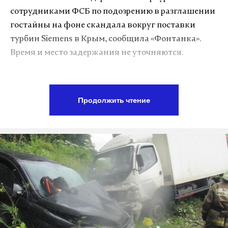
сотрудниками ФСБ по подозрению в разглашении
Дзен
VK
гостайны на фоне скандала вокруг поставки
турбин Siemens в Крым, сообщила «Фонтанка».
Фото: © GLOBAL LOOK press/Leonid Faerberg
Время и место задержания не уточняются.
В Управлении ФСБ и пресс-службе «Силовых
машин» отказались от комментариев, пишет
Продолжить чтение
Republic. «Ведомости» не дозвонились до
Филиппова, оба его телефона выключены.
Турбины SGT5-2000E производятся петербургской
компанией «Сименс Технологии Газовых Турбин»
(СТГТ). 65% предприятия принадлежит Siemens,
35% – «Силовым машинам». Немецкая и
российская компании сотрудничают с 2011 года.
СТГТ занимается выпуском и сервисом больших