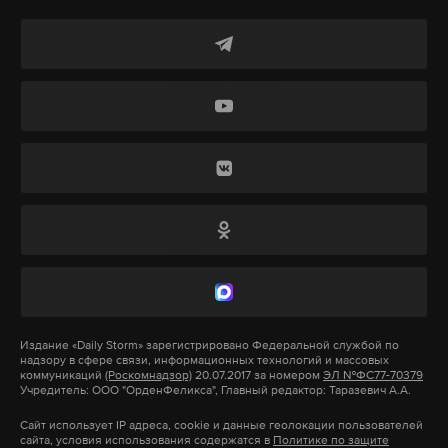
Каждый желающий может проверить наличие
Подпишитесь на Daily Storm в
MAX
. Он
вредоносного кода самостоятельно, рассказали в
работает там, где тормозит интернет.
Dr.Web.
Для этого в поисковом сервисе нужно
А еще мы есть в
Telegram
,
Дзен
и
VK
.
ввести следующий запрос: site:gosuslugi.ru
"A1996667054"
Макс
Telegram
Дзен
VK
Подпишитесь на Daily Storm в
MAX
. Он
работает там, где тормозит интернет.
А еще мы есть в
Telegram
,
Дзен
и
VK
.
Макс
Telegram
Издание
«Daily Storm»
зарегистрировано Федеральной службой по
надзору в сфере связи, информационных технологий и массовых
Дзен
VK
коммуникаций
(Роскомнадзор)
20.07.2017 за номером
ЭЛ №ФС77-70379
Учредитель: ООО "ОрденФеликса", Главный редактор: Таразевич А.А.
Сайт использует IP адреса, cookie и данные геолокации пользователей
Сегодня количество зарегистрированных
сайта, условия использования содержатся в
Политике по защите