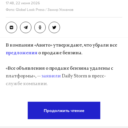
Злочевский.
17:48, 22 июня 2026
Фото: Global Look Press / Замир Усманов
Жители ряда регионов, включая Подмосковье и
Тульскую область, в прошедшие выходные в
соцсетях пожаловались на отсутствие топлива на
местных заправках. Нехватка энергоресурсов на
В компании «Авито» утверждают, что убрали все
АЗС затронула и другие регионы России, включая
предложения
о продаже бензина.
Крым и ЛНР, где местные власти ввели
ограничения на продажу бензина.
«Все объявления о продаже бензина удалены с
платформы», —
заявили
Daily Storm в пресс-
Зампред правительства России Александр Новак
службе компании.
22 июня провел совещание по ситуации на
топливном рынке. Новак поручил профильным
Решение «Авито» поставить заслон спекулянтам
ведомствам и нефтяным компаниям
поддержала Федеральная антимонопольная
подготовить план для поддержания
Продолжить чтение
служба (ФАС). В пресс-службе ведомства
устойчивости на внутреннем рынке.
рассказали
, что совместно с цифровыми