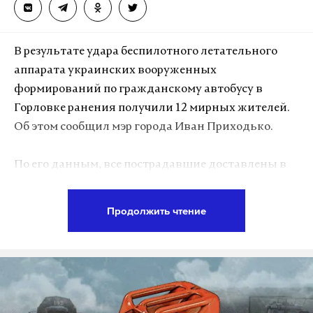
Ранее сообщалось о проблемах с топливом и в
других регионах. Так, продажу полностью
запретили в Крыму. Во Владимирской области
В результате удара беспилотного летательного
власти обратились к жителям с призывом
аппарата украинских вооруженных
сократить поездки на личном автотранспорте и
формирований по гражданскому автобусу в
покупать бензин только в необходимых объемах.
Горловке ранения получили 12 мирных жителей.
Об этом сообщил мэр города Иван Приходько.
Подпишитесь на Daily Storm в
MAX
. Он
По его данным, все пострадавшие доставлены в
работает там, где тормозит интернет.
медицинские учреждения, информация о их
А еще мы есть в
Telegram
,
Дзен
и
VK
.
состоянии уточняется.
Продолжить чтение
Макс
Telegram
Других подробностей не приводится.
Дзен
VK
Подпишитесь на Daily Storm в
MAX
. Он
топливо
дефицит
саратовская область
#
#
#
работает там, где тормозит интернет.