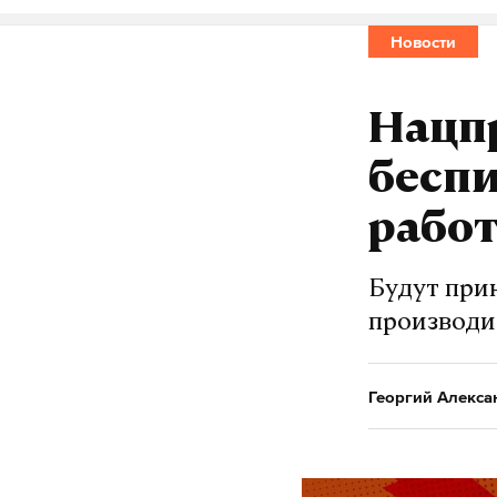
Новости
Нацп
бесп
работ
Будут при
производи
Георгий Алекса