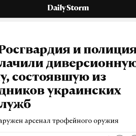
Daily Storm
Росгвардия и полици
блачили диверсионну
у, состоявшую из
удников украинских
служб
аружен арсенал трофейного оружия