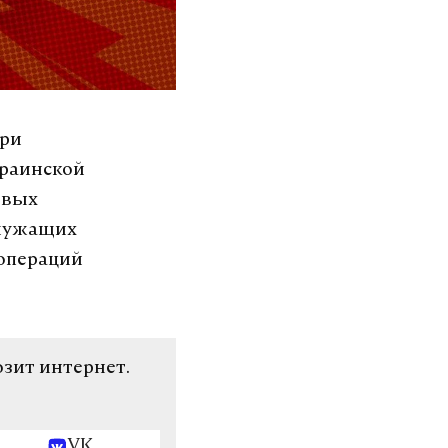
при
краинской
овых
служащих
 операций
озит интернет.
VK