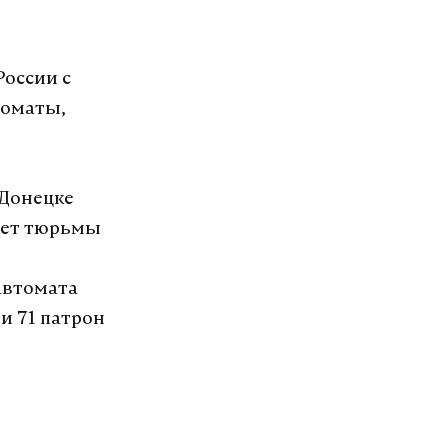
оссии с
томаты,
 Донецке
 лет тюрьмы
автомата
и 71 патрон