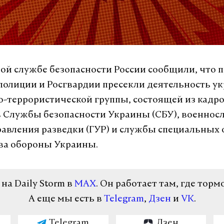
ой службе безопасности России сообщили, что 
полиции и Росгвардии пресекли деятельность у
-террористической группы, состоящей из кадр
 Службы безопасности Украины (СБУ), военно
равления разведки (ГУР) и службы специальных
ва обороны Украины.
а Daily Storm в
MAX
. Он работает там, где торм
А еще мы есть в
Telegram
,
Дзен
и
VK
.
Telegram
Дзен