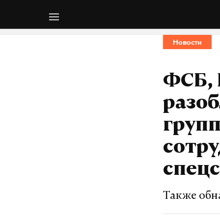
Новости
ФСБ, 
разо
групп
сотр
спец
Также обн