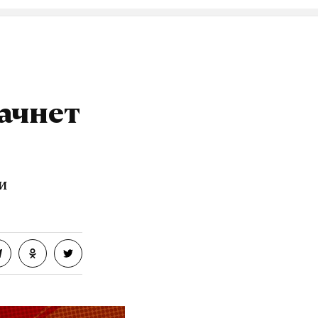
ачнет
и