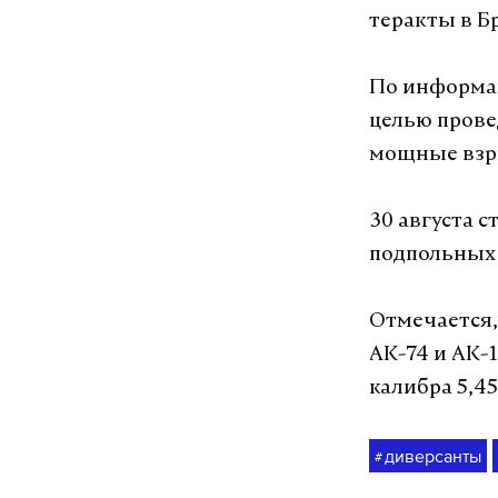
теракты в Б
По информац
целью прове
мощные взры
30 августа 
подпольных 
Отмечается,
АК-74 и АК-1
калибра 5,45
диверсанты
#