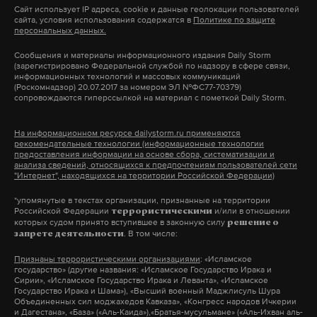
Сайт использует IP адреса, cookie и данные геолокации пользователей
сайта, условия использования содержатся в
Политике по защите
персональных данных.
24 июня Евгений Пригожин заявил, что бойцы
ЧВК «Вагнер» блокировали Ростов-на-Дону, и
Сообщения и материалы информационного издания Daily Storm
(зарегистрировано Федеральной службой по надзору в сфере связи,
потребовал встречи с главами Минобороны и
информационных технологий и массовых коммуникаций
(Роскомнадзор) 20.07.2017 за номером ЭЛ №ФС77-70379)
Генштаба. В отношении Пригожина открыли
сопровождаются гиперссылкой на материал с пометкой Daily Storm.
уголовное дело по факту призыва к
вооруженному мятежу. Президент России
На информационном ресурсе dailystorm.ru применяются
рекомендательные технологии (информационные технологии
Владимир Путин назвал действия руководства
предоставления информации на основе сбора, систематизации и
ЧВК «Вагнер» предательством и ударом в спину.
анализа сведений, относящихся к предпочтениям пользователей сети
"Интернет", находящихся на территории Российской Федерации)
*упомянутые в текстах организации, признанные на территории
Российской Федерации
и/или в отношении
террористическими
Подпишитесь на Daily Storm в
MAX
. Он
которых судом принято вступившее в законную силу
решение о
. В том числе:
запрете деятельности
работает там, где тормозит интернет.
А еще мы есть в
Telegram
,
Дзен
и
VK
.
Признаны террористическими организациями
: «Исламское
государство» (другие названия: «Исламское Государство Ирака и
Сирии», «Исламское Государство Ирака и Леванта», «Исламское
Макс
Telegram
Государство Ирака и Шама»), «Высший военный Маджлисуль Шура
Объединенных сил моджахедов Кавказа», «Конгресс народов Ичкерии
и Дагестана», «База» («Аль-Каида»),«Братья-мусульмане» («Аль-Ихван аль-