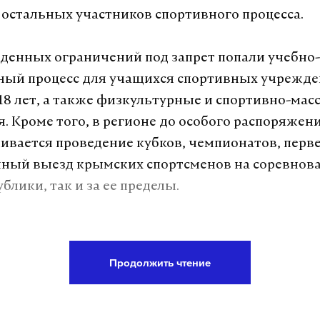
х остальных участников спортивного процесса.
еденных ограничений под запрет попали учебно-
ный процесс для учащихся спортивных учрежде
 18 лет, а также физкультурные и спортивно-мас
. Кроме того, в регионе до особого распоряжен
ивается проведение кубков, чемпионатов, перве
ный выезд крымских спортсменов на соревнова
блики, так и за ее пределы.
ения дополнили комплекс мер по безопасности в
 Крыма Сергей Аксенов предупредил, что с 22 ию
Продолжить чтение
республики приостановлены бронирование, при
детей в организациях отдыха и оздоровления.
 будет действовать до 1 сентября.