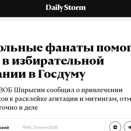
Daily Storm
ольные фанаты помо
 в избирательной
нии в Госдуму
 ВОБ Шпрыгин сообщил о привлечении
ов к расклейке агитации и митингам, отм
точно в деле
ский
19:40, 23 июня 2026