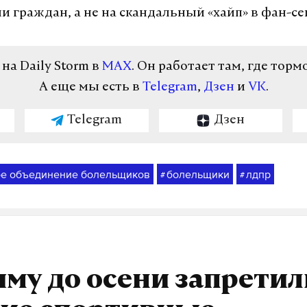
 граждан, а не на скандальный «хайп» в фан-се
а Daily Storm в
MAX
. Он работает там, где торм
А еще мы есть в
Telegram
,
Дзен
и
VK
.
Telegram
Дзен
ое объединение болельщиков
болельщики
лдпр
#
#
му до осени запретил