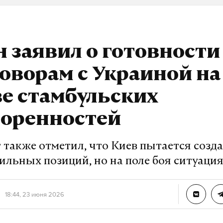
а Daily Storm в
MAX
. Он работает там, где торм
 заявил о готовности
А еще мы есть в
Telegram
,
Дзен
и
VK
.
оворам с Украиной на
Telegram
Дзен
е стамбульских
спортсмены
ограничения
#
#
воренностей
 также отметил, что Киев пытается созд
ильных позиций, но на поле боя ситуаци
18:44, 23 июня 2026