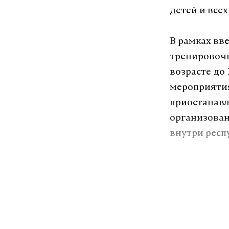
детей и все
В рамках вв
тренировоч
возрасте до
мероприятия
приостанавл
организован
внутри респу
Эти огранич
Ранее глава
территории 
размещение 
запрет также