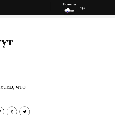
Новости
18+
гут
етив, что