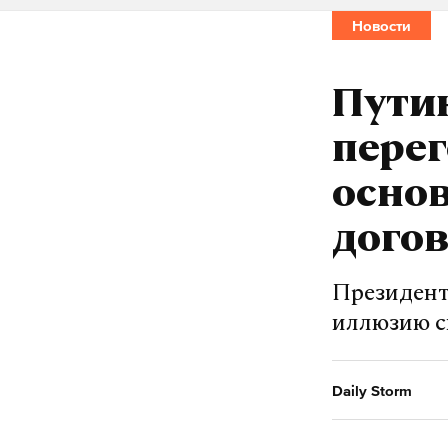
Новости
Подпишитесь н
Путин
перег
Макс
основ
крым
дети
#
#
дого
Президент
иллюзию с
Daily Storm