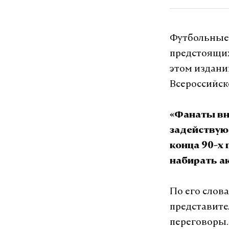
Футбольные 
предстоящих
этом издани
Всероссийск
«Фанаты вн
задействуют
конца 90-х 
набирать а
По его слова
представите
переговоры.