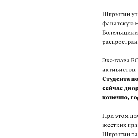
Шпрыгин уто
фанатскую м
Болельщики 
распростра
Экс-глава В
активистов:
Студента п
сейчас двор
конечно, г
При этом по
жестких пра
Шпрыгин так