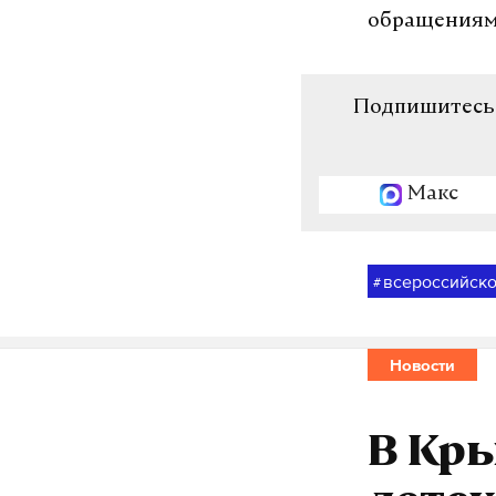
обращениями
Подпишитесь н
Макс
всероссийск
#
Новости
В Кры