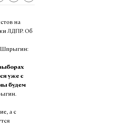
стов на
ки ЛДПР. Об
р Шпрыгин:
 выборах
ся уже с
 мы будем
рыгин.
е, а с
утся