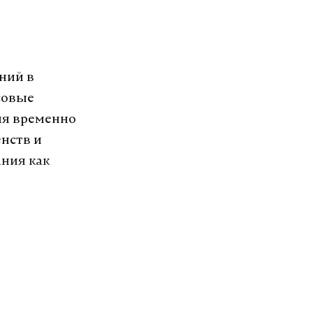
ний в
совые
ия временно
нств и
ния как
 регионе.
ня на
ем и
 Данный