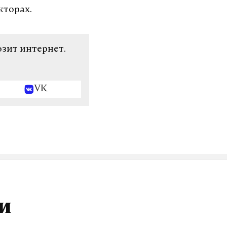
кторах.
озит интернет.
VK
и