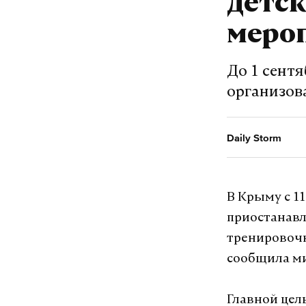
детс
меро
До 1 сент
организов
Daily Storm
В Крыму с 11
приостанавл
тренировочн
сообщила ми
Главной цел