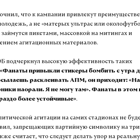
чнил, что к кампании привлекут преимуществ
олодежь, а не «матерых ультрас или околофутб
займутся пикетами, массовкой на митингах и
нением агитационных материалов.
ОБ подчеркнул высокую эффективность таких
«Фанаты привыкли стикеры бомбить с утра д
осылаешь расклеивать АПМ, он приходит: «На
ники наорали. Я не могу там». Фанаты в этом 
.
ораздо более устойчивые»
литической агитации на самих стадионах не буде
вил, запрещающих партийную символику на три
же считает, что следует делать упор на реальну