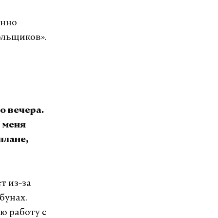
енно
ольщиков».
о вечера.
 меня
плане,
т из-за
бунах.
ю работу с