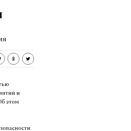
и
ия
стью
иятий и
Об этом
езопасности