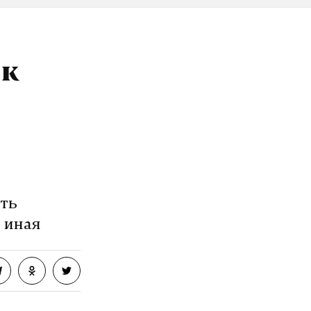
озит интернет.
 к
VK
ать
я иная