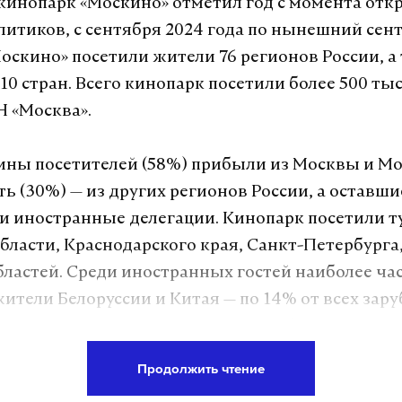
 кинопарк «Москино» отметил год с момента отк
итиков, с сентября 2024 года по нынешний сен
оскино» посетили жители 76 регионов России, а
10 стран. Всего кинопарк посетили более 500 тыс
 «Москва».
ины посетителей (58%) прибыли из Москвы и М
ть (30%) — из других регионов России, а оставш
и иностранные делегации. Кинопарк посетили т
бласти, Краснодарского края, Санкт-Петербурга,
бластей. Среди иностранных гостей наиболее ча
ители Белоруссии и Китая — по 14% от всех за
акже были гости из Узбекистана (9%), Армении (8
%).
Продолжить чтение