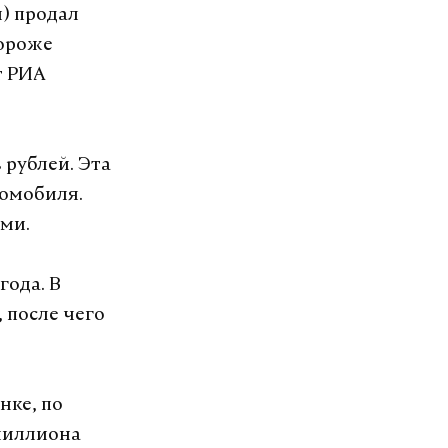
) продал
дороже
т РИА
рублей. Эта
томобиля.
ми.
года. В
 после чего
нке, по
 миллиона