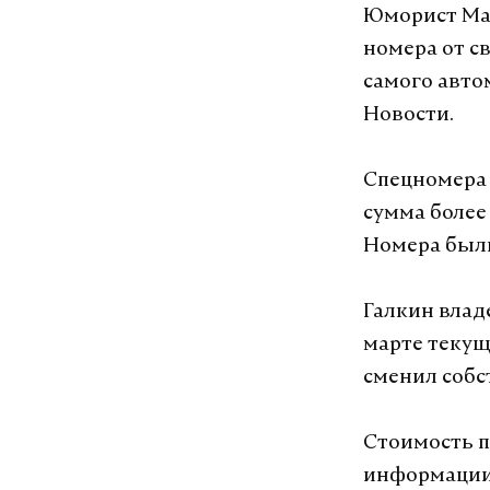
Юморист Мак
номера от с
самого авто
Новости.
Спецномера 
сумма более
Номера был
Галкин владе
марте текущ
сменил собс
Стоимость п
информации с