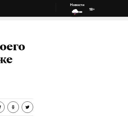
Новости
18+
воего
оже