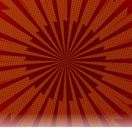
Telegram
Дзен
ино
туристы
#
урналист отдела «undefined»