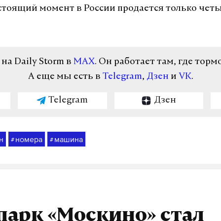
астоящий момент в России продается только чет
а Daily Storm в
MAX
. Он работает там, где торм
А еще мы есть в
Telegram
,
Дзен
и
VK
.
Telegram
Дзен
н
номера
машина
#
#
арк «Москино» стал