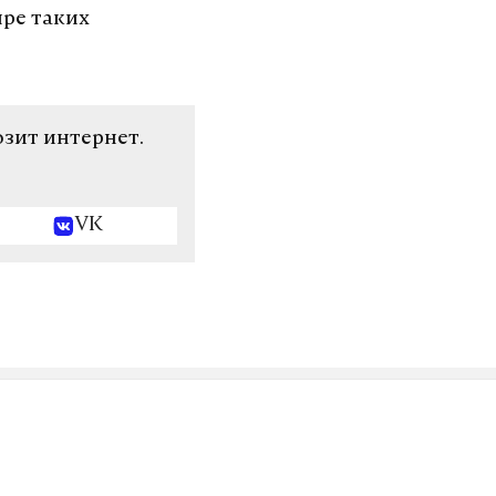
ыре таких
озит интернет.
VK