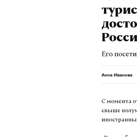
тури
дост
Росс
Его посети
Анна Иванова
С момента о
свыше полум
иностранных