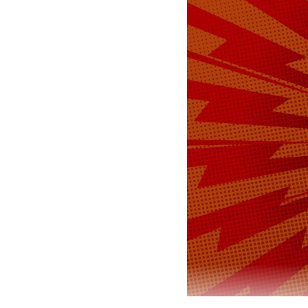
Макс
кино
моск
#
#
Анна Иванова
ж