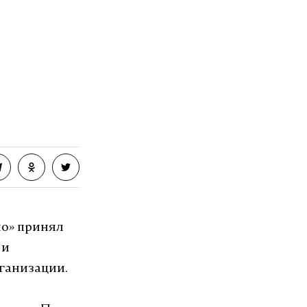
но» принял
 и
ганизации.