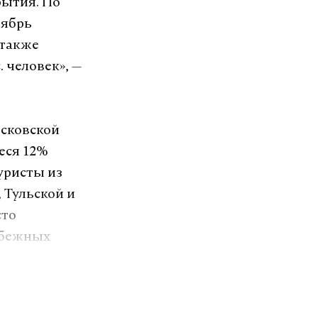
рытия. По
тябрь
 также
. человек», —
осковской
иеся 12%
уристы из
 Тульской и
сто
рубежных
%) и