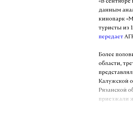
«В сентябре
данным анал
кинопарк «М
туристы из 1
передает
АГН
Более полов
области, тре
представлял
Калужской о
Рязанской о
приезжали ж
туристов. Т
Киргизии (5