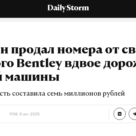
Daily Storm
н продал номера от с
го Bentley вдвое дор
й машины
сть составила семь миллионов рублей
11:58, 9 окт. 2025