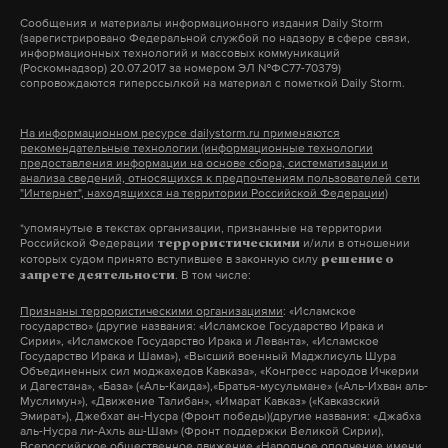
Сообщения и материалы информационного издания Daily Storm
Подпишитесь на Daily Storm в
MAX
. Он
(зарегистрировано Федеральной службой по надзору в сфере связи,
информационных технологий и массовых коммуникаций
работает там, где тормозит интернет.
(Роскомнадзор) 20.07.2017 за номером ЭЛ №ФС77-70379)
сопровождаются гиперссылкой на материал с пометкой Daily Storm.
А еще мы есть в
Telegram
,
Дзен
и
VK
.
Макс
Telegram
На информационном ресурсе dailystorm.ru применяются
рекомендательные технологии (информационные технологии
предоставления информации на основе сбора, систематизации и
анализа сведений, относящихся к предпочтениям пользователей сети
Дзен
VK
"Интернет", находящихся на территории Российской Федерации)
*упомянутые в текстах организации, признанные на территории
Трампу 79 лет, он старейший президент в истории
Российской Федерации
и/или в отношении
террористическими
которых судом принято вступившее в законную силу
решение о
США. До этого самым пожилым американским
. В том числе:
запрете деятельности
лидером был Байден.
В 2015 году году врач Трампа
Признаны террористическими организациями
: «Исламское
Гарольд Борнштейн опубликовал заключение, в
государство» (другие названия: «Исламское Государство Ирака и
Сирии», «Исламское Государство Ирака и Леванта», «Исламское
котором написал, что республиканец будет
Государство Ирака и Шама»), «Высший военный Маджлисуль Шура
Объединенных сил моджахедов Кавказа», «Конгресс народов Ичкерии
«самым здоровым человеком, когда-либо
и Дагестана», «База» («Аль-Каида»),«Братья-мусульмане» («Аль-Ихван аль-
Муслимун»), «Движение Талибан», «Имарат Кавказ» («Кавказский
избранным» в Белый дом. Позже доктор заявил,
Эмират»), Джебхат ан-Нусра (Фронт победы)(другие названия: «Джабха
аль-Нусра ли-Ахль аш-Шам» (Фронт поддержки Великой Сирии),
что эту формулировку ему
продиктовал Трамп
, и
Всероссийское общественное движение «Народное ополчение имени