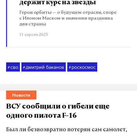
держит курс на звезды
Герои орбиты — о будущем отрасли, споре
с Илоном Маском и значении праздника
для страны
11 апреля 2025
сво
дмитрий баканов
роскосмос
#
#
#
Новости
ВСУ сообщили о гибели еще
одного пилота F-16
Был ли безвозвратно потерян сам самолет,