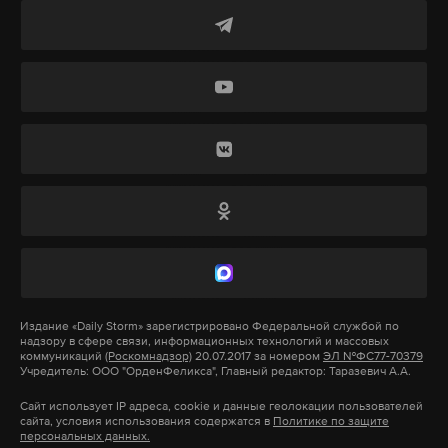
Трамп
заявил
журналистам на борту
парад победы
венесуэла
мадуро
рф
#
#
#
#
президентского самолета Air Force One, что прошел
тот же самый ежегодный когнитивный
скрининг, как и в прошлый раз. В этом тесте
необходимо повторять определенные слова для
проверки памяти.
В целом республиканец
«
чувствовал, что
находится в очень хорошей форме
—
доброе
сердце, добрая душа, очень добрая душа
».
В целом
медицинское обследование продолжалось пять
Издание
«Daily Storm»
зарегистрировано Федеральной службой по
надзору в сфере связи, информационных технологий и массовых
часов. Врачи дали президенту советы по поводу
коммуникаций
(Роскомнадзор)
20.07.2017 за номером
ЭЛ №ФС77-70379
Учредитель: ООО "ОрденФеликса", Главный редактор: Таразевич А.А.
здоровья, полный отчет будет опубликован 13
апреля.
Сайт использует IP адреса, cookie и данные геолокации пользователей
сайта, условия использования содержатся в
Политике по защите
персональных данных.