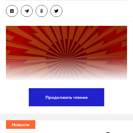
уточнили в ФТС.
Статья 226.1 Уголовного кодекса РФ
подразумевает контрабанду
сильнодействующих, ядовитых, отравляющих,
взрывчатых, радиоактивных веществ.
Максимальное наказание по этой статье —
лишение свободы до 12 лет.
27 октября президент Владимир Путин заявил,
что оружие и боеприпасы нелегально поступают
на территорию России в том числе с Украины. Он
Продолжить чтение
предложил продумать дополнительные
Глава Лиги безопасного интернета Екатерина
правовые меры для пресечения незаконного ввоза
Мизулина приветствовала решение основателя и
оружия.
владельца Telegram Павла Дурова заблокировать
Новости
канал, призывавший к беспорядкам в Дагестане.