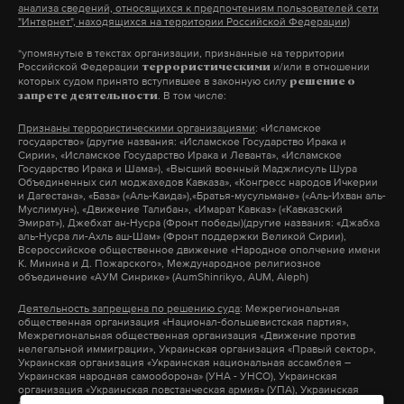
анализа сведений, относящихся к предпочтениям пользователей сети
форум стран СНГ «Дети Содружества».
Интернет-омбудсмен Дмитрий Мариничев в
"Интернет", находящихся на территории Российской Федерации)
Цель мероприятия — сформировать новый
комментарии Daily Storm уточнил, что претензий к
*упомянутые в текстах организации, признанные на территории
формат общения представителей сферы
Российской Федерации
и/или в отношении
«Первому каналу» по поводу использования ботов
террористическими
которых судом принято вступившее в законную силу
решение о
образования стран СНГ. В фестивале участвуют
быть не может. Отвечают за происходящее авторы
. В том числе:
запрете деятельности
творческие коллективы, школьники и учителя.
и продюсеры конкретного шоу. А при оценке их
Признаны террористическими организациями
: «Исламское
действий следует учитывать, что представляет из
государство» (другие названия: «Исламское Государство Ирака и
Сирии», «Исламское Государство Ирака и Леванта», «Исламское
В этом году Россия и Киргизия отметили 25-
себя «Время покажет».
Государство Ирака и Шама»), «Высший военный Маджлисуль Шура
Объединенных сил моджахедов Кавказа», «Конгресс народов Ичкерии
летнюю годовщину установления
и Дагестана», «База» («Аль-Каида»),«Братья-мусульмане» («Аль-Ихван аль-
дипломатических отношений. В понедельник
Муслимун»), «Движение Талибан», «Имарат Кавказ» («Кавказский
«Это риторика мнений, причем достаточно
Эмират»), Джебхат ан-Нусра (Фронт победы)(другие названия: «Джабха
Матвиенко провела встречу с президентом
аль-Нусра ли-Ахль аш-Шам» (Фронт поддержки Великой Сирии),
противоположных, с разным бэкграундом, больше
Всероссийское общественное движение «Народное ополчение имени
Киргизии Алмазбеком Атамбаевым в Бишкеке.
похожих на спор на базаре, нежели на какую-то
К. Минина и Д. Пожарского», Международное религиозное
объединение «АУМ Синрике» (AumShinrikyo, AUM, Aleph)
«Хочется, чтобы дети из стран СНГ сохраняли
реально аналитическую программу. Поэтому
традиции, которые нас связывали раньше», —
Деятельность запрещена по решению суда
: Межрегиональная
«Время покажет» может позволить себе любые
общественная организация «Национал-большевистская партия»,
отметила спикер Совета Федерации на встрече.
спецэффекты», – сказал Мариничев.
Межрегиональная общественная организация «Движение против
нелегальной иммиграции», Украинская организация «Правый сектор»,
Украинская организация «Украинская национальная ассамблея –
Украинская народная самооборона» (УНА - УНСО), Украинская
Матвиенко уже танцевала с молодежью в апреле
Между тем ведущий Анатолий Кузичев считает,
организация «Украинская повстанческая армия» (УПА), Украинская
организация «Тризуб им. Степана Бандеры», Украинская организация