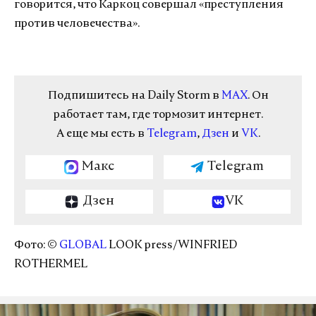
говорится, что Каркоц совершал «преступления
против человечества».
Подпишитесь на Daily Storm в
MAX
. Он
работает там, где тормозит интернет.
А еще мы есть в
Telegram
,
Дзен
и
VK
.
Макс
Telegram
Дзен
VK
Фото: ©
GLOBAL
LOOK press/WINFRIED
ROTHERMEL