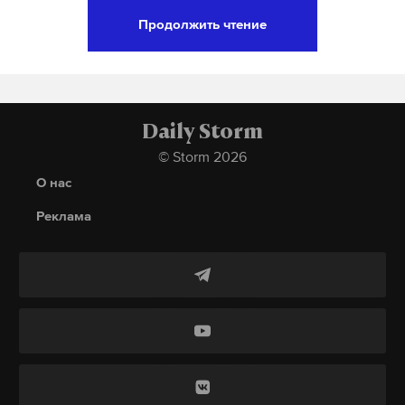
Участники ежегодного культурно-
Продолжить чтение
образовательного форума «Дети Содружества»,
организованного Межпарламентской ассамблеей
СНГ, устроили танцевальный флешмоб. Спикеры
присоединились к ним.
Daily Storm
© Storm 2026
Подпишитесь на Daily Storm в
MAX
. Он
О нас
работает там, где тормозит интернет.
Реклама
А еще мы есть в
Telegram
,
Дзен
и
VK
.
Макс
Telegram
Дзен
VK