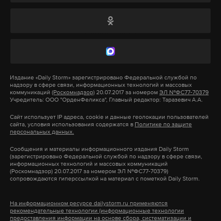
«Методичка» первой обратила внимание, что
комментарии подозрительно отличаются
единодушием и авторы твитов придерживаются
политических взглядов, направленных против
Украины, США и всех, кто отстаивает точки
Издание
«Daily Storm»
зарегистрировано Федеральной службой по
зрения геополитических противников Кремля.
надзору в сфере связи, информационных технологий и массовых
коммуникаций
(Роскомнадзор)
20.07.2017 за номером
ЭЛ №ФС77-70379
Киргизский портал Kabarlar.org выложил
Журналисты решили проверить подписчиков
Учредитель: ООО "ОрденФеликса", Главный редактор: Таразевич А.А.
видеозапись танца на YouTube. Пользователям
«Время покажет».
Сайт использует IP адреса, cookie и данные геолокации пользователей
понравилось, как танцевала Матвиенко. «Браво!
сайта, условия использования содержатся в
Политике по защите
персональных данных.
Супер! Молодцы! Алга Кыргызстан! » — написали в
Оказалось, что львиная доля проверенных
одном из комментариев.
Сообщения и материалы информационного издания Daily Storm
twitter-комментаторов зарегистрировала
(зарегистрировано Федеральной службой по надзору в сфере связи,
информационных технологий и массовых коммуникаций
микроблоги, как только на шоу появилось
(Роскомнадзор) 20.07.2017 за номером ЭЛ №ФС77-70379)
В программе спикера Совфеда была
нововведение. Многие профили не отличаются
сопровождаются гиперссылкой на материал с пометкой Daily Storm.
запланирована встреча с Чыныбаем
разнообразием и большим количеством подписок,
Турсунбековым и посещение лагеря, где проходит
На информационном ресурсе dailystorm.ru применяются
а все их записи адресованы только телепрограмме.
рекомендательные технологии (информационные технологии
Международный культурно-образовательный
предоставления информации на основе сбора, систематизации и