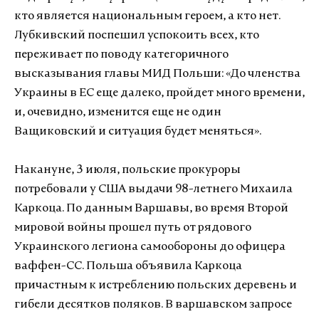
кто является национальным героем, а кто нет.
Лубкивский поспешил успокоить всех, кто
переживает по поводу категоричного
высказывания главы МИД Польши: «До членства
Украины в ЕС еще далеко, пройдет много времени,
и, очевидно, изменится еще не один
Ващиковский и ситуация будет меняться».
Накануне, 3 июля, польские прокуроры
потребовали у США выдачи 98-летнего Михаила
Каркоца. По данным Варшавы, во время Второй
мировой войны прошел путь от рядового
Украинского легиона самообороны до офицера
ваффен-СС. Польша объявила Каркоца
причастным к истреблению польских деревень и
гибели десятков поляков. В варшавском запросе