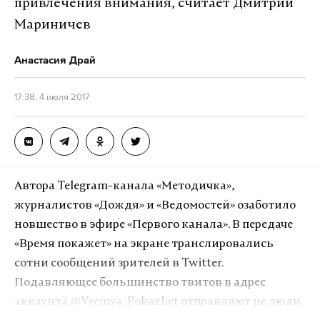
привлечения внимания, считает Дмитрий
Фото: © GLOBAL LOOK Press/Kremlin Pool
Мариничев
Чайка отметил уникальность проекта. «Он
позволяет российским производителям
Анастасия Драй
продавать продукцию по всем существующим
каналам сбыта в КНР в отсутствии
17:38, 4 июля 2017
необходимости создания ими собственной
инфраструктуры», – заявил руководитель
Dakaitaowa.
Сделка и дальнейшее развитие проекта позволят
Автора Telegram-канала «Методичка»,
российским компаниям увеличить объемы
журналистов «Дождя» и «Ведомостей» озаботило
производства товаров, отметили Игорь Чайка и
новшество в эфире «Первого канала». В передаче
Кирилл Дмитриев.
«Время покажет» на экране транслировались
сотни сообщений зрителей в Twitter.
Российский «павильон» Dakaitaowa (в переводе с
Подавляющее большинство твитов в адрес
китайского — «открой матрешку») может
аккаунта @Vremya_Pokazhet отправляют не люди,