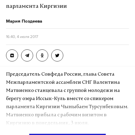
А еще мы есть в
Telegram
,
Дзен
и
VK
.
производители смогут закрепиться на китайском
парламента Киргизии
рынке, уверены в «Русском экспорте».
Макс
Telegram
Мария Поздеева
Дзен
VK
Подпишитесь на Daily Storm в
MAX
. Он
16:40, 4 июля 2017
работает там, где тормозит интернет.
А еще мы есть в
Telegram
,
Дзен
и
VK
.
Макс
Telegram
Председатель Совфеда России, глава Совета
Дзен
VK
Межпарламентской ассамблеи СНГ Валентина
Матвиенко станцевала с группой молодежи на
Кадр из видео "
Игорь Чайка
". Скриншот © Daily
берегу озера Иссык-Куль вместе со спикером
Storm
парламента Киргизии Чыныбаем Турсунбековым.
Матвиенко прибыла с рабочим визитом в
Киргизию в понедельник, 3 июля.