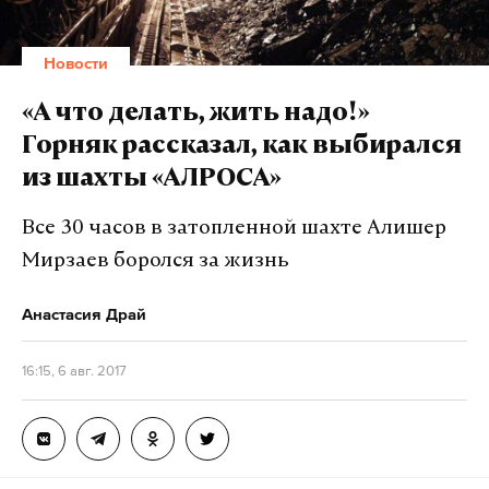
Дзен
VK
Новости
«А что делать, жить надо!»
Горняк рассказал, как выбирался
из шахты «АЛРОСА»
Все 30 часов в затопленной шахте Алишер
Мирзаев боролся за жизнь
Анастасия Драй
Фото: ©
vk.com/kovrovnews
16:15, 6 авг. 2017
Травмы, по данным источников, получил
пешеход, в момент обрушения находившийся в
переходе. На трассе — двое пострадавших. Один из