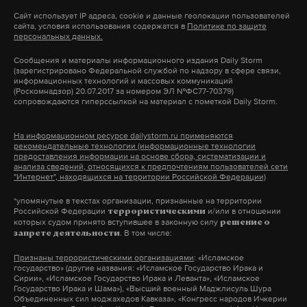
встречи проводил на сторонних площадках —
Сайт использует IP адреса, cookie и данные геолокации пользователей
Авария в шахте «АЛРОСА» произошла 4 августа в
часто это делал в ресторане при выставочном
сайта, условия использования содержатся в
Политике по защите
10:30 по московскому времени на насосной
персональных данных.
центре «Крокус». У него осталось двое сыновей —
станции №2. На момент происшествия в шахте
один работает в банке, второй – в новом
Сообщения и материалы информационного издания Daily Storm
(зарегистрировано Федеральной службой по надзору в сфере связи,
работал 151 человек. Согласно предварительным
«Океанариуме», – сообщил руководитель службы
информационных технологий и массовых коммуникаций
(Роскомнадзор) 20.07.2017 за номером ЭЛ №ФС77-70379)
данным, внутрь попало около 200 тысяч
эксплуатации «Океанариума» Владимир Еманов.
сопровождаются гиперссылкой на материал с пометкой Daily Storm.
кубических метров грунтовых вод. Эвакуацию
Друзья и семья не могут предположить, кому
персонала осложнили неработающие
потребовалось убить гендиректора
На информационном ресурсе dailystorm.ru применяются
рекомендательные технологии (информационные технологии
подъемники: из-за подтопления отключилась
«Океанариума».
предоставления информации на основе сбора, систематизации и
электроэнергия. В спасательной операции
анализа сведений, относящихся к предпочтениям пользователей сети
"Интернет", находящихся на территории Российской Федерации)
задействовано 225 человек, 116 из которых –
*упомянутые в текстах организации, признанные на территории
сотрудники МЧС. Используется 30 единиц
Российской Федерации
и/или в отношении
террористическими
техники. Спасатели ведут активные поиски еще
которых судом принято вступившее в законную силу
решение о
. В том числе:
запрете деятельности
Подпишитесь на Daily Storm в
MAX
. Он
восьми горняков. По данным источника Daily
работает там, где тормозит интернет.
Признаны террористическими организациями
: «Исламское
Storm, вода потекла из отработанного карьера
государство» (другие названия: «Исламское Государство Ирака и
А еще мы есть в
Telegram
,
Дзен
и
VK
.
«Мир». В нем находилось порядка 300 тысяч
Сирии», «Исламское Государство Ирака и Леванта», «Исламское
Государство Ирака и Шама»), «Высший военный Маджлисуль Шура
кубометров воды.
Объединенных сил моджахедов Кавказа», «Конгресс народов Ичкерии
Макс
Telegram