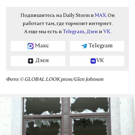
Подпишитесь на Daily Storm в
MAX
. Он
работает там, где тормозит интернет.
А еще мы есть в
Telegram
,
Дзен
и
VK
.
Макс
Telegram
Дзен
VK
Фото: © GLOBAL LOOK press/Glen Johnson