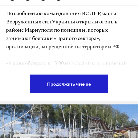
По сообщению командования ВС ДНР, части
Вооруженных сил Украины открыли огонь в
районе Мариуполя по позициям, которые
занимают боевики «Правого сектора»,
организации, запрещенной на территории РФ.
«В ходе обстрела в 13.00 из РСЗО «Град» с позиций
59-й отдельной мотострелковой бригады ВСУ в
районе населенного пункта Заможное по
Продолжить чтение
боевикам террористической организации
«Правый сектор» в районе населенного пункта
Пищевик на Мариупольском направлении,
выпущено 40 ракет. После этого в течение часа
артиллерия 59-й отдельной мотострелковой
бригады двенадцатью снарядами калибра 152 мм