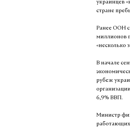
украинцев «
стране преб
Ранее ООН с
миллионов г
«несколько
В начале се
экономическ
рубеж украи
организации
6,9% ВВП.
Министр фин
работающих 