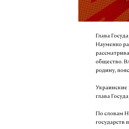
Глава Госуд
Науменко рас
рассматрива
общество. В
родину, поя
Украинские 
глава Госуд
По словам Н
государств 