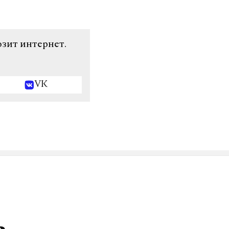
озит интернет.
VK
ь