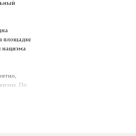
льный
дна
на площадке
м нацизма
оятно,
шизме. По
и «делать
орялся».
 украинского
Хунка. Его