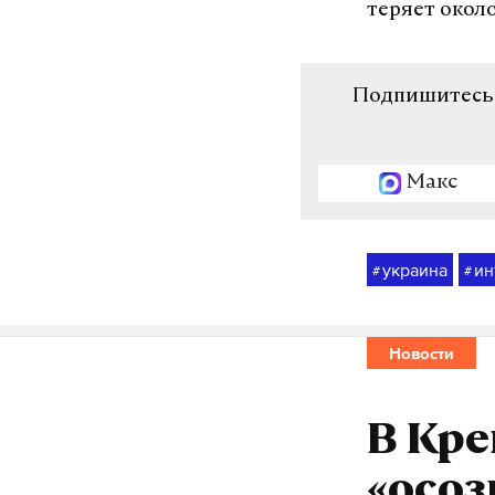
теряет окол
Подпишитесь н
Макс
украина
ин
#
#
Новости
В Кре
«осоз