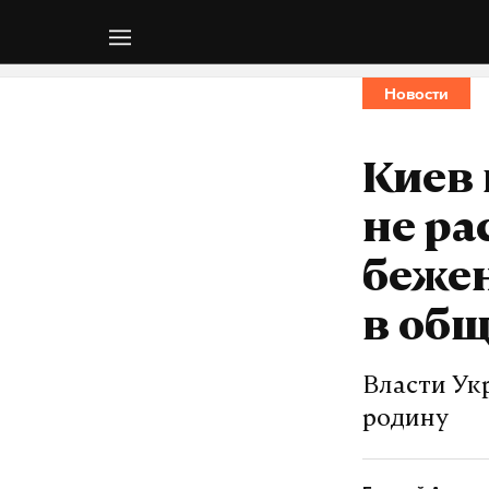
Новости
Киев
не ра
бежен
в об
Власти Ук
родину