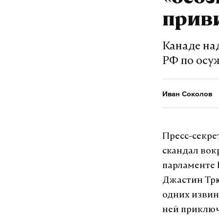
прив
Канаде на
РФ по осу
Иван Соколов
Пресс-секре
скандал вок
парламенте 
Джастин Тр
одних извин
ней приключ