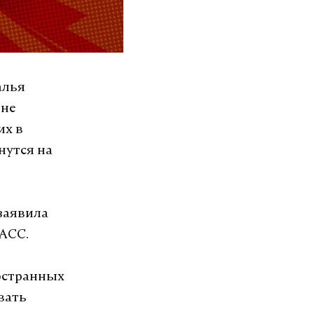
алья
 не
их в
нутся на
заявила
ТАСС.
остранных
вать