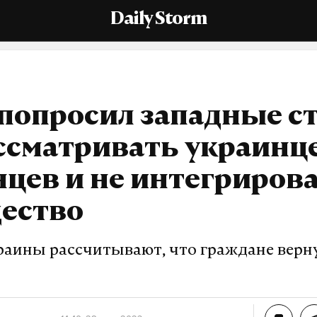
Daily Storm
 попросил западные с
ссматривать украинц
цев и не интегрирова
щество
раины рассчитывают, что граждане верн