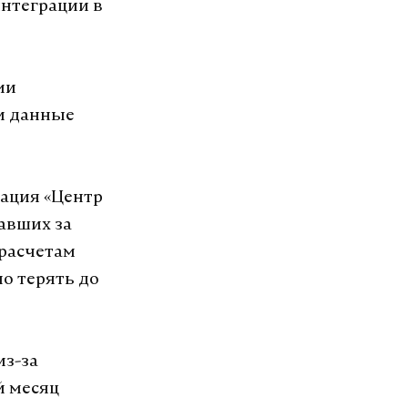
интеграции в
ми
и данные
зация «Центр
хавших за
 расчетам
о терять до
из-за
й месяц