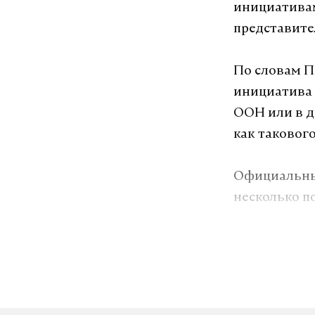
инициатива
представите
По словам П
инициатива 
ООН или в д
как таковог
Официальный
несколько п
мнению Песк
это именно 
22 сентября
президента 