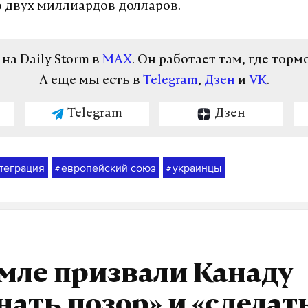
о двух миллиардов долларов.
а Daily Storm в
MAX
. Он работает там, где торм
А еще мы есть в
Telegram
,
Дзен
и
VK
.
Telegram
Дзен
теграция
европейский союз
украинцы
#
#
мле призвали Канаду
нать позор» и «сделат