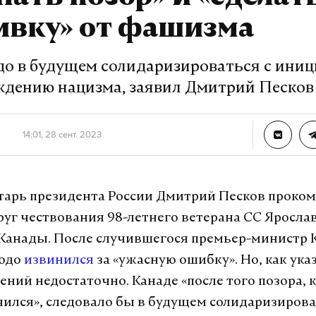
ивку» от фашизма
до в будущем солидаризироваться с ини
ждению нацизма, заявил Дмитрий Песков
14:01, 28 сент. 2023
тарь президента России Дмитрий Песков проко
руг чествования 98-летнего ветерана СС Ярослав
Канады. После случившегося премьер-министр
юдо
извинился
за «ужасную ошибку». Но, как ука
ений недостаточно. Канаде «после того позора, 
ился», следовало бы в будущем солидаризирова