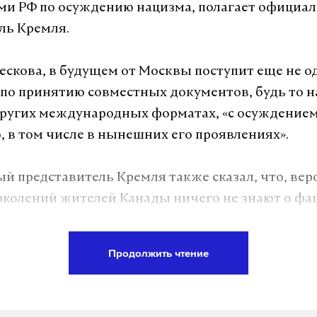
ми РФ по осуждению нацизма, полагает официа
ль Кремля.
ескова, в будущем от Москвы поступит еще не о
по принятию совместных документов, будь то 
ругих международных форматах, «с осуждение
о, в том числе в нынешних его проявлениях».
 представитель Кремля также сказал, что, вер
околений жителей Канады ничего не знают о фа
ова, подобные знания следовало бы прививать 
как прививку против того, чтобы нацизм не повт
Продолжить чтение
 на заседание парламента Канады в честь визита
Владимира Зеленского был приглашен 98-летний 