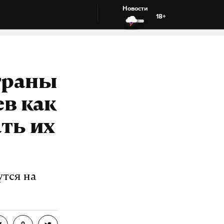
Новости
18+
траны
ев как
ть их
утся на