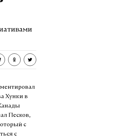
циативами
мментировал
а Хунки в
 Канады
зал Песков,
который с
ться с