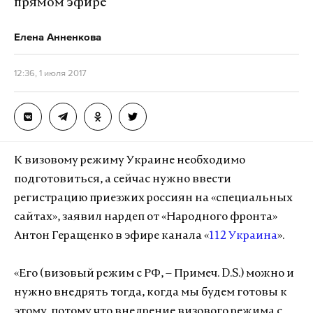
прямом эфире
Елена Анненкова
12:36, 1 июля 2017
К визовому режиму Украине необходимо
подготовиться, а сейчас нужно ввести
регистрацию приезжих россиян на «специальных
сайтах», заявил нардеп от «Народного фронта»
Антон Геращенко в эфире канала «
112 Украина
».
«Его (визовый режим с РФ, – Примеч. D.S.) можно и
нужно внедрять тогда, когда мы будем готовы к
этому, потому что внедрение визового режима с