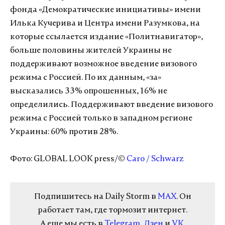
фонда «Демократические инициативы» имени
Илька Кучерива и Центра имени Разумкова, на
которые ссылается издание «Политнавигатор»,
больше половины жителей Украины не
поддерживают возможное введение визового
режима с Россией. По их данным, «за»
высказались 33% опрошенных, 16% не
определились. Поддерживают введение визового
режима с Россией только в западном регионе
Украины: 60% против 28%.
Фото: GLOBAL LOOK press/©
Caro / Schwarz
Подпишитесь на Daily Storm в
MAX
. Он
работает там, где тормозит интернет.
А еще мы есть в
Telegram
,
Дзен
и
VK
.