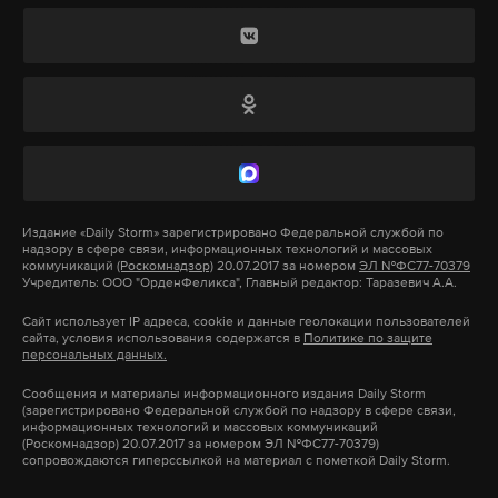
Подпишитесь на Daily Storm в
MAX
. Он
работает там, где тормозит интернет.
А еще мы есть в
Telegram
,
Дзен
и
VK
.
Макс
Telegram
Дзен
VK
Издание
«Daily Storm»
зарегистрировано Федеральной службой по
надзору в сфере связи, информационных технологий и массовых
Фото: © GLOBAL LOOK press/Park Jin-Hee
коммуникаций
(Роскомнадзор)
20.07.2017 за номером
ЭЛ №ФС77-70379
Учредитель: ООО "ОрденФеликса", Главный редактор: Таразевич А.А.
Сайт использует IP адреса, cookie и данные геолокации пользователей
сайта, условия использования содержатся в
Политике по защите
персональных данных.
Он призвал всех пользователей мессенджера
Сообщения и материалы информационного издания Daily Storm
(зарегистрировано Федеральной службой по надзору в сфере связи,
убедиться, что на их устройствах установлена
информационных технологий и массовых коммуникаций
(Роскомнадзор) 20.07.2017 за номером ЭЛ №ФС77-70379)
последняя версия Telegram (4.1), которая более
сопровождаются гиперссылкой на материал с пометкой Daily Storm.
устойчива «к потенциальным блокировкам в