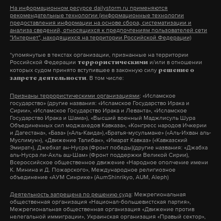
будущем – как на территории России, так и в
На информационном ресурсе dailystorm.ru применяются
рекомендательные технологии (информационные технологии
других странах». Кроме того, обновление позволит
предоставления информации на основе сбора, систематизации и
анализа сведений, относящихся к предпочтениям пользователей сети
более удобно администрировать большие группы
"Интернет", находящихся на территории Российской Федерации)
и каналы.
*упомянутые в текстах организации, признанные на территории
Российской Федерации
и/или в отношении
террористическими
которых судом принято вступившее в законную силу
В
блоге
Telegram сообщается, что в новую версию
решение о
. В том числе:
запрете деятельности
добавлена возможность настройки прокси-
Признаны террористическими организациями
: «Исламское
серверов по протоколам SOCKS5, которую
государство» (другие названия: «Исламское Государство Ирака и
разработчики называют «инструментом борьбы с
Сирии», «Исламское Государство Ирака и Леванта», «Исламское
Государство Ирака и Шама»), «Высший военный Маджлисуль Шура
цензурой». Опция появилась в разделе настроек
Объединенных сил моджахедов Кавказа», «Конгресс народов Ичкерии
и Дагестана», «База» («Аль-Каида»),«Братья-мусульмане» («Аль-Ихван аль-
Data and Storage. Параметры прокси-серверов
Муслимун»), «Движение Талибан», «Имарат Кавказ» («Кавказский
Эмират»), Джебхат ан-Нусра (Фронт победы)(другие названия: «Джабха
можно пересылать друг другу с помощью ссылки.
аль-Нусра ли-Ахль аш-Шам» (Фронт поддержки Великой Сирии),
Всероссийское общественное движение «Народное ополчение имени
Кроме того, в версии 4.1 увеличено максимальное
К. Минина и Д. Пожарского», Международное религиозное
количество участников супергрупп — с 5 до 10
объединение «АУМ Синрике» (AumShinrikyo, AUM, Aleph)
тысяч человек.
Деятельность запрещена по решению суда
: Межрегиональная
общественная организация «Национал-большевистская партия»,
Межрегиональная общественная организация «Движение против
нелегальной иммиграции», Украинская организация «Правый сектор»,
Ранее, 28 июня, Дуров заявил, что вся