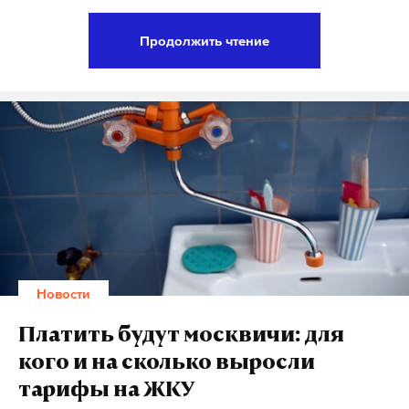
#Мытищи
#буря
#ураган
#град
#30июня
В марте в Гонконге прошли выборы, на которых и
Продолжить чтение
pic.twitter.com/4PUfemCzW2
победила 59-летняя Лам, набрав 777 голосов из
— Правда Мытищ (@Pravda_Mytischi)
30
1194 выборщиков. Ее соперник, бывший
июня 2017 г.
финансовый секретарь, Джон Цанг получил
только 365 голосов.
По данным синоптиков, всего выпало около 90%
месячной нормы осадков. Ненастная погода в
Москве сохранится еще нескольких дней.
Подпишитесь на Daily Storm в
MAX
. Он
работает там, где тормозит интернет.
Как заявил мэр Москвы Сергей Собянин, до
А еще мы есть в
Telegram
,
Дзен
и
VK
.
понедельника все последствия непогоды будут
устранены.
Макс
Telegram
Новости
Ураганный ветер повалил 1200 деревьев. До
Дзен
VK
Платить будут москвичи: для
понедельника все последствия непогоды будут
кого и на сколько выросли
устранены
тарифы на ЖКУ
— Сергей Собянин (@MosSobyanin)
1 июля