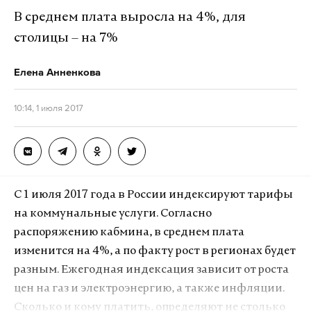
2017 г.
В среднем плата выросла на 4%, для
столицы – на 7%
Фото: GLOBAL LOOK press/©
twitter.com/Iamgolubev
Елена Анненкова
10:14, 1 июля 2017
Кэрри Лам окончила факультет общественных
С 1 июля 2017 года в России индексируют тарифы
наук Гонконгского университета. С 1980 года и до
на коммунальные услуги. Согласно
участия в выборах на пост главы Гонконга
распоряжению кабмина, в среднем плата
занимала разные должности в
изменится на 4%, а по факту рост в регионах будет
правительственных структурах и ведомствах. С
разным. Ежегодная индексация зависит от роста
2007-го по 2012 год была министром по вопросам
цен на газ и электроэнергию, а также инфляции.
развития, а затем стала вторым человеком в
Сколько и кому платить, определяют не столько