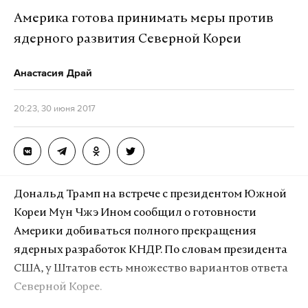
второй раз..
Америка готова принимать меры против
— Иван Долинин (@Dolinin_Ivan)
30 июня
ядерного развития Северной Кореи
2017 г.
Анастасия Драй
Что со
#сбербанк
? Прошло двойное списание за
покупки , которые были 3 дня назад , повторно!
20:23, 30 июня 2017
Как быть? У кого такое было?
— Aleksey Derbeko (@A_Derbeko)
30 июня
2017 г.
@sberbank
что происходит? Повторно списали
Дональд Трамп на встрече с президентом Южной
деньги, продублировав платеж от 27.06. Как
Кореи Мун Чжэ Ином сообщил о готовности
обычно к вам не дозвониться
Америки добиваться полного прекращения
— Дима Перегаров (@peregarov)
30 июня
ядерных разработок КНДР. По словам президента
2017 г.
США, у Штатов есть множество вариантов ответа
Северной Корее.
Ситуация прояснилась через несколько часов