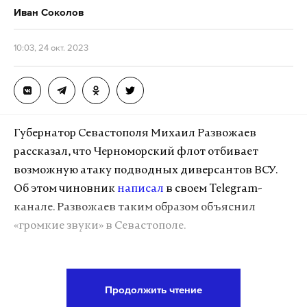
Иван Соколов
10:03, 24 окт. 2023
Губернатор Севастополя Михаил Развожаев
рассказал, что Черноморский флот отбивает
возможную атаку подводных диверсантов ВСУ.
Об этом чиновник
написал
в своем Telegram-
канале. Развожаев таким образом объяснил
«громкие звуки» в Севастополе.
Никакие другие подробности губернатором не
были приведены. Последняя атака на регион
Продолжить чтение
была зафиксирована 18 октября. Флот отразил