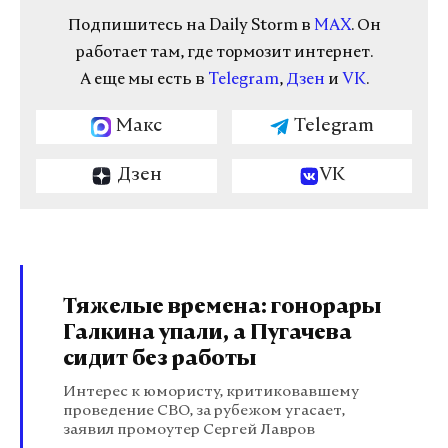
Подпишитесь на Daily Storm в
MAX
. Он
работает там, где тормозит интернет.
А еще мы есть в
Telegram
,
Дзен
и
VK
.
Макс
Telegram
Дзен
VK
Тяжелые времена: гонорары
Галкина упали, а Пугачева
сидит без работы
Интерес к юмористу, критиковавшему
проведение СВО, за рубежом угасает,
заявил промоутер Сергей Лавров