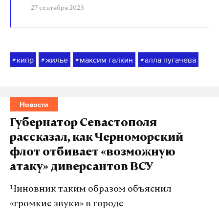
27 сентября 2023
кипр
жилье
максим галкин
алла пугачева
#
#
#
#
Новости
Губернатор Севастополя
рассказал, как Черноморский
флот отбивает «возможную
атаку» диверсантов ВСУ
Чиновник таким образом объяснил
«громкие звуки» в городе