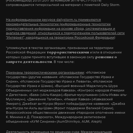
(Роскомнадзор) 20.07.2017 за номером ЭЛ №ФС77-70379)
сопровождаются гиперссылкой на материал с пометкой Daily Storm.
дональд трамп
кража
сша
ракета
#
#
#
#
Макс
Telegram
На информационном ресурсе dailystorm.ru применяются
рекомендательные технологии (информационные технологии
Дзен
VK
предоставления информации на основе сбора, систематизации и
анализа сведений, относящихся к предпочтениям пользователей сети
"Интернет", находящихся на территории Российской Федерации)
сектор газа
израиль
в мире
#
#
#
*упомянутые в текстах организации, признанные на территории
Российской Федерации
и/или в отношении
террористическими
которых судом принято вступившее в законную силу
решение о
. В том числе:
запрете деятельности
Признаны террористическими организациями
: «Исламское
государство» (другие названия: «Исламское Государство Ирака и
Сирии», «Исламское Государство Ирака и Леванта», «Исламское
Государство Ирака и Шама»), «Высший военный Маджлисуль Шура
Объединенных сил моджахедов Кавказа», «Конгресс народов Ичкерии
и Дагестана», «База» («Аль-Каида»),«Братья-мусульмане» («Аль-Ихван аль-
Муслимун»), «Движение Талибан», «Имарат Кавказ» («Кавказский
Эмират»), Джебхат ан-Нусра (Фронт победы)(другие названия: «Джабха
аль-Нусра ли-Ахль аш-Шам» (Фронт поддержки Великой Сирии),
Всероссийское общественное движение «Народное ополчение имени
К. Минина и Д. Пожарского», Международное религиозное
объединение «АУМ Синрике» (AumShinrikyo, AUM, Aleph)
Деятельность запрещена по решению суда
: Межрегиональная