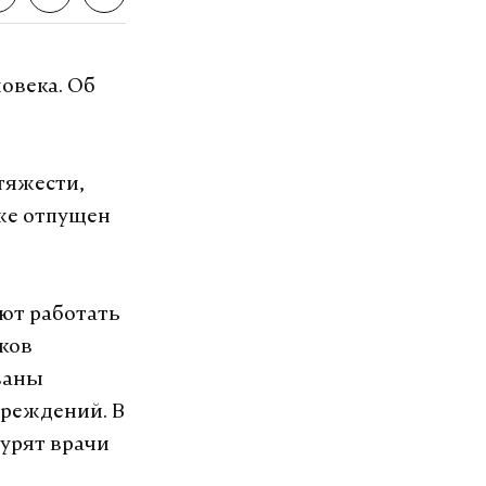
VK
овека. Об
полиция
#
тяжести,
уже отпущен
ают работать
ков
ваны
вреждений. В
журят врачи