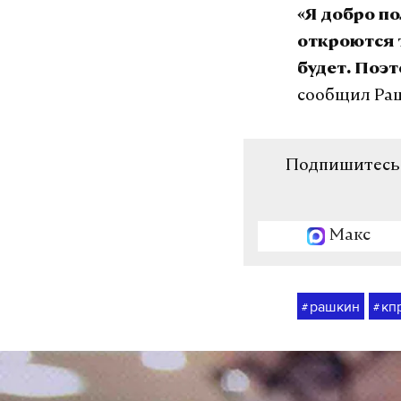
«Я добро по
откроются т
будет. Поэт
сообщил Ра
Подпишитесь н
Макс
рашкин
кп
#
#