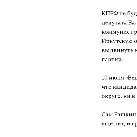
КПРФ не буд
депутата Ва
коммунист р
Иркутскую о
выдвинуть к
партии.
10 июня «Ве
что кандида
округе, ни в
Сам Рашкин 
еще нет, и 