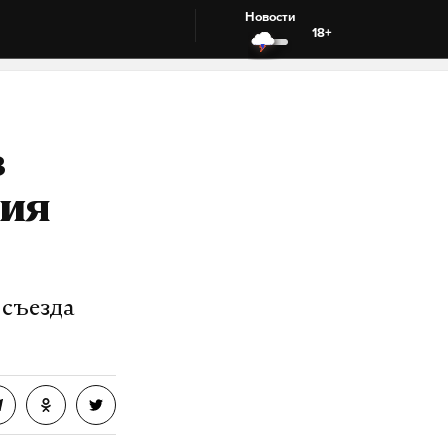
Новости
18+
в
рия
 съезда