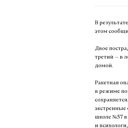
Макс
В результат
этом сообщи
чувашия
ч
#
#
Двое постра
третий — в 
Иван Соколов
ж
домой.
Ракетная оп
в режиме по
сохраняется
экстренные 
школе №57 в
и психологи,