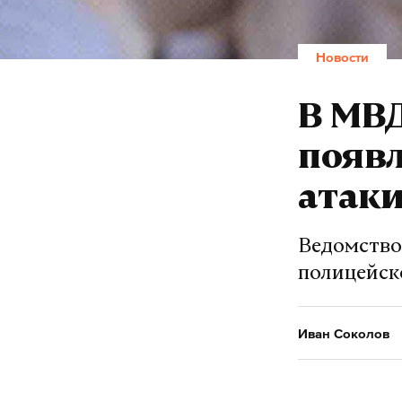
Новости
В МВД
появл
атаки
Ведомство
полицейск
Иван Соколов