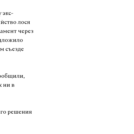
 экс-
ийство лося
амент через
едложило
м съезде
сообщили,
 ни в
ного решения