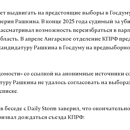
ет выдвигать на предстоящие выборы в Госдуму
лерия Рашкина. В конце 2025 года судимый за уб
ассматривал возможность переизбраться в парл
бласть. В апреле Ангарское отделение КПРФ пр
андидатуру Рашкина в Госдуму на предвыборно
домости» со ссылкой на анонимные источники 
туру Рашкина не удалось согласовать на выборах
 списке.
в беседе с Daily Storm заверил, что окончатель
призвал дождаться съезда КПРФ: