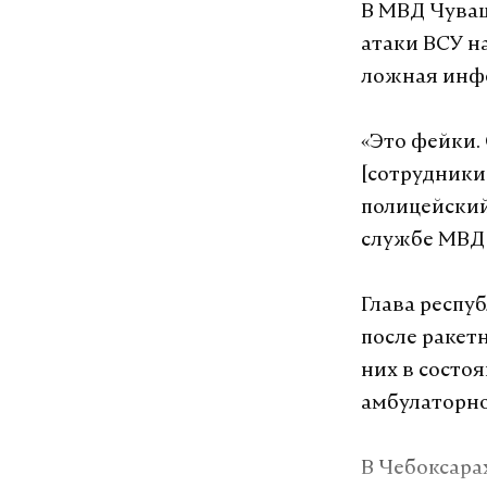
В МВД Чуваш
атаки ВСУ н
ложная инф
«Это фейки.
[сотрудники
полицейский
службе МВД
Глава респу
после ракет
них в состо
амбулаторно
В Чебоксара