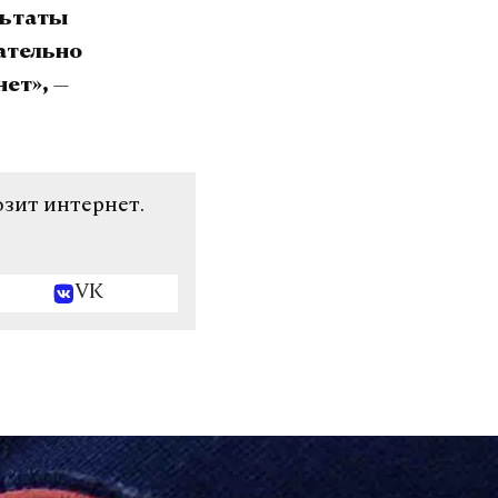
льтаты
чательно
—
нет»,
озит интернет.
VK