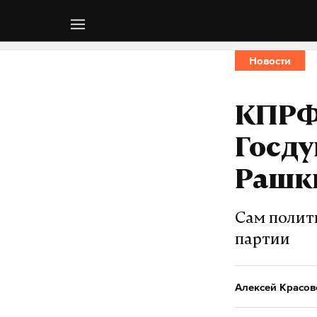
Новости
КПРФ 
Госду
Рашк
Сам полити
партии
Алексей Красов