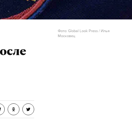
Фото: Global Look Press / Илья
Московец
осле