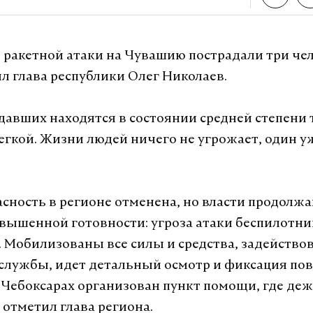
А еще мы есть в
Telegram
,
Дзен
и
VK
.
Telegram
Дзен
е ракетной атаки на Чувашию пострадали три чел
л глава республики Олег Николаев.
ебоксары
мвд
атака беспилотников
пострадавшие
#
#
#
давших находятся в состоянии средней степени 
легкой. Жизни людей ничего не угрожает, один 
урналист отдела «undefined»
асность в регионе отменена, но власти продолж
вышенной готовности: угроза атаки беспилотни
. Мобилизованы все силы и средства, задейство
службы, идет детальный осмотр и фиксация по
 Чебоксарах организован пункт помощи, где де
 отметил глава региона.