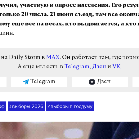
лучил, участвую в опросе населения. Его резу
олько 20 числа. 21 июня съезд, там все окон
ому еще все на весах, кто выдвигается, а кто 
шкин.
а Daily Storm в
MAX
. Он работает там, где торм
А еще мы есть в
Telegram
,
Дзен
и
VK
.
Telegram
Дзен
рф
выборы-2026
выборы в госдуму
#
#