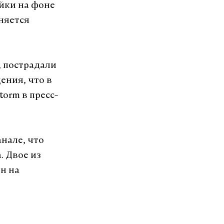
йки на фоне
аняется
, пострадали
ения, что в
torm в пресс-
анале, что
. Двое из
ен на