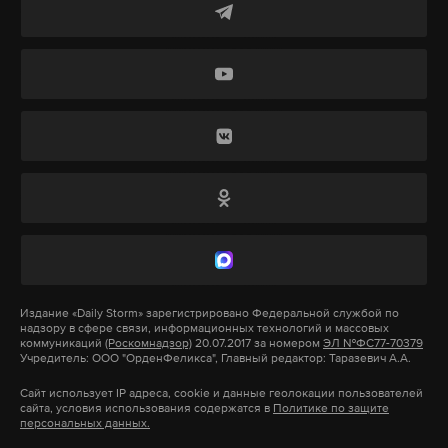
нарушение закона, после чего направила в суд
украина
песков
кремль
макрон
#
#
#
#
требование о запрете распространения такой
информации. В итоге суд постановил немедленно
заблокировать данные объявления.
Ранее с
уды в Москве также
запретили
нанимать
на работу «только славян».
Подпишитесь на Daily Storm в
MAX
. Он
работает там, где тормозит интернет.
А еще мы есть в
Telegram
,
Дзен
и
VK
.
Издание
«Daily Storm»
зарегистрировано Федеральной службой по
надзору в сфере связи, информационных технологий и массовых
коммуникаций
(Роскомнадзор)
20.07.2017 за номером
ЭЛ №ФС77-70379
Макс
Telegram
Учредитель: ООО "ОрденФеликса", Главный редактор: Таразевич А.А.
Сайт использует IP адреса, cookie и данные геолокации пользователей
Дзен
VK
сайта, условия использования содержатся в
Политике по защите
персональных данных.