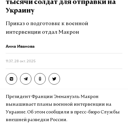
тысячи солдат для отправки на
двух тысяч военнослужащих для отправки
Украину
на Украину.
Приказ о подготовке к военной
Переговоры с Украиной
интервенции отдал Макрон
Песков также указал на то, что сейчас Москва
Анна Иванова
не готова оценить возможности возобновления
переговоров по украинскому вопросу.
11:37, 28 окт. 2025
«Пока не имеем возможности оценивать, потому
что, как мы неоднократно говорили, возникшая
пауза вызвана нежеланием киевского режима
Президент Франции Эммануэль Макрон
продолжать переговорный процесс и нежеланием
вынашивает планы военной интервенции на
отвечать на вопросы, которые нами были заданы,
Украине. Об этом сообщили в пресс-бюро Службы
и на наши предложения по процессу», — отметил
внешней разведки России.
пресс-секретарь.