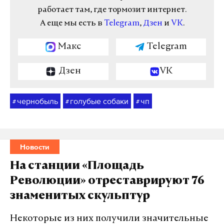
работает там, где тормозит интернет.
А еще мы есть в
Telegram
,
Дзен
и
VK
.
Макс
Telegram
Дзен
VK
чернобыль
голубые собаки
чп
#
#
#
Новости
На станции «Площадь
Революции» отреставрируют 76
знаменитых скульптур
Некоторые из них получили значительные