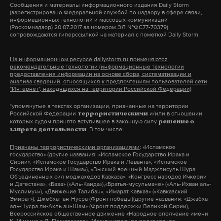
Сообщения и материалы информационного издания Daily Storm
жилье
аренда
мусульманство
#
#
#
(зарегистрировано Федеральной службой по надзору в сфере связи,
информационных технологий и массовых коммуникаций
(Роскомнадзор) 20.07.2017 за номером ЭЛ №ФС77-70379)
сопровождаются гиперссылкой на материал с пометкой Daily Storm.
На информационном ресурсе dailystorm.ru применяются
рекомендательные технологии (информационные технологии
предоставления информации на основе сбора, систематизации и
анализа сведений, относящихся к предпочтениям пользователей сети
"Интернет", находящихся на территории Российской Федерации)
*упомянутые в текстах организации, признанные на территории
Российской Федерации
и/или в отношении
террористическими
которых судом принято вступившее в законную силу
решение о
. В том числе:
запрете деятельности
Признаны террористическими организациями
: «Исламское
государство» (другие названия: «Исламское Государство Ирака и
Сирии», «Исламское Государство Ирака и Леванта», «Исламское
Государство Ирака и Шама»), «Высший военный Маджлисуль Шура
Объединенных сил моджахедов Кавказа», «Конгресс народов Ичкерии
и Дагестана», «База» («Аль-Каида»),«Братья-мусульмане» («Аль-Ихван аль-
Муслимун»), «Движение Талибан», «Имарат Кавказ» («Кавказский
Эмират»), Джебхат ан-Нусра (Фронт победы)(другие названия: «Джабха
аль-Нусра ли-Ахль аш-Шам» (Фронт поддержки Великой Сирии),
Всероссийское общественное движение «Народное ополчение имени