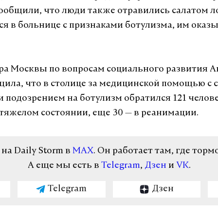
сообщили, что люди также отравились салатом л
ся в больнице с признаками ботулизма, им оказ
ра Москвы по вопросам социального развития А
щила, что в столице за медицинской помощью с
и подозрением на ботулизм обратился 121 человек
 тяжелом состоянии, еще 30 — в реанимации.
а Daily Storm в
MAX
. Он работает там, где торм
А еще мы есть в
Telegram
,
Дзен
и
VK
.
Telegram
Дзен