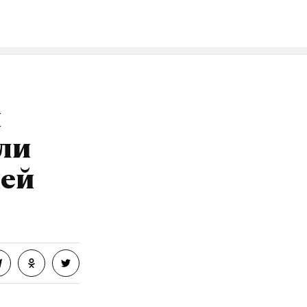
й
ли
ией