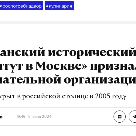
роспотребнадзор
кулинария
#
#
манский исторически
тут в Москве» призна
лательной организац
рыт в российской столице в 2005 году
в
19:46, 17 июня 2024