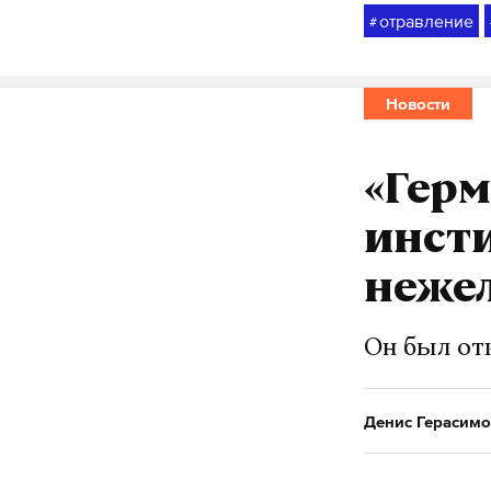
отравление
#
Новости
«Гер
инсти
неже
Он был отк
Денис Герасимо