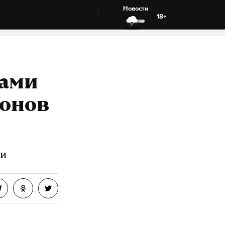
Новости
18+
тами
ионов
ии