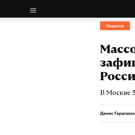
Новости
Массо
зафик
Росс
В Москве 
Денис Герасимо