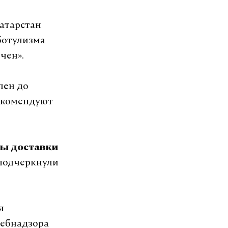
Татарстан
ботулизма
чен».
лен до
екомендуют
сы доставки
подчеркнули
я
ребнадзора