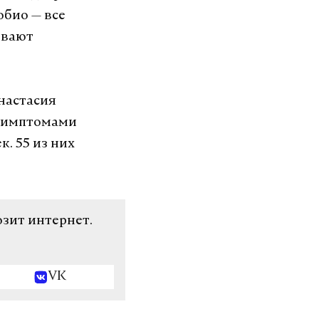
обио — все
ывают
настасия
 симптомами
. 55 из них
озит интернет.
VK