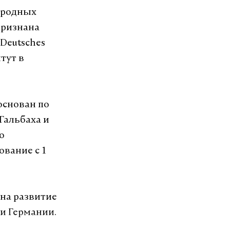
ародных
признана
Deutsches
тут в
основан по
Гальбаха и
о
вание с 1
 на развитие
 и Германии.