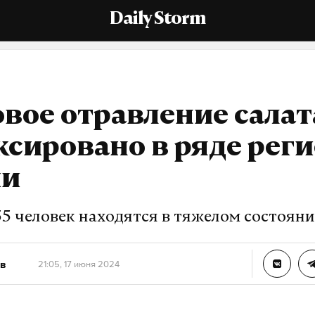
Daily Storm
вое отравление сала
сировано в ряде рег
ии
55 человек находятся в тяжелом состоян
в
21:05, 17 июня 2024